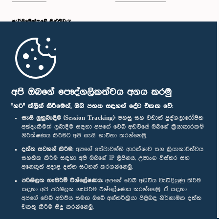
පාර්ලි‌මේන්තුවේ මන්ත්‍රීවරු
මුල් පිටුව
පාර්ලිමේන්තු ජංගම යෙදුම
අපි ඔබගේ පෞද්ගලිකත්වය අගය කරමු
"හරි" ක්ලික් කිරීමෙන්, ඔබ පහත සඳහන් දේට එකඟ වේ:
සැසි ලුහුබැඳීම (Session Tracking):
පහසු සහ වඩාත් පුද්ගලාරෝපිත
අත්දැකීමක් ලබාදීම සඳහා අපගේ වෙබ් අඩවියේ ඔබගේ ක්‍රියාකාරකම්
නිරීක්ෂණය කිරීමට අපි සැසි භාවිතා කරන්නෙමු.
අප හා සම්බන්ධ වී සිටින්න :
දත්ත සටහන් කිරීම:
අපගේ සේවාවන්හි ආරක්ෂාව සහ ක්‍රියාකාරීත්වය
සහතික කිරීම සඳහා අපි ඔබගේ IP ලිපිනය, උපාංග විස්තර සහ
අනෙකුත් අදාළ දත්ත සටහන් කරගන්නෙමු.
සම්මාන
පරිශීලක හැසිරීම් විශ්ලේෂණය:
අපගේ වෙබ් අඩවිය වැඩිදියුණු කිරීම
සඳහා අපි පරිශීලක හැසිරීම විශ්ලේෂණය කරන්නෙමු. ඒ සඳහා
අපගේ වෙබ් අඩවිය සමඟ ඔබේ අන්තර්ක්‍රියා පිළිබඳ නිර්නාමික දත්ත
පෞද්ගලිකත්ව ප්‍රතිපත්තිය
එකතු කිරීම සිදු කරන්නෙමු.