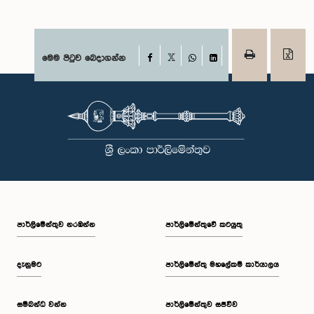
Facebook
මෙම පිටුව බෙදාගන්න
X
WhatsApp
LinkedIn
පාර්ලි‌මේන්තුව නරඹන්න
පාර්ලිමේන්තුවේ කටයුතු
දැනුමට
පාර්ලිමේන්තු මහලේකම් කාර්යාලය
සම්බන්ධ වන්න
පාර්ලිමේන්තුව සජීවීව