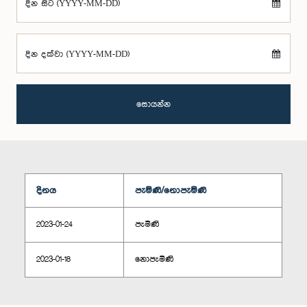
දින සිට (YYYY-MM-DD)
දින දක්වා (YYYY-MM-DD)
සොයන්න
දිනය
පැමිණි/නොපැමිණි
2023-01-24
පැමිණි
2023-01-18
නොපැමිණි