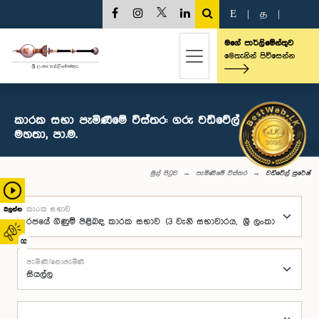
E
|
த
|
මගේ පාර්ලිමේන්තුව
මෙතැනින් පිවිසෙන්න
කාරක සභා පැමිණීමේ විස්තර: ගරු වඩිවේල් සුරේෂ්
මහතා, පා.ම.
මුල් පිටුව
පැමිණීමේ විස්තර
වඩිවේල් සුරේෂ්
කාරක සභාව
බලන්න
02
පැමිණි/නොපැමිණි