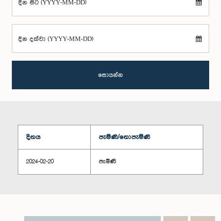
දින සිට (YYYY-MM-DD)
දින දක්වා (YYYY-MM-DD)
සොයන්න
දිනය
පැමිණි/නොපැමිණි
2024-02-20
පැමිණි