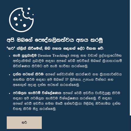
මුල් පිටුව
පාර්ලිමේන්තු ජංගම යෙදුම
අපි ඔබගේ පෞද්ගලිකත්වය අගය කරමු
"හරි" ක්ලික් කිරීමෙන්, ඔබ පහත සඳහන් දේට එකඟ වේ:
සැසි ලුහුබැඳීම (Session Tracking):
පහසු සහ වඩාත් පුද්ගලාරෝපිත
අත්දැකීමක් ලබාදීම සඳහා අපගේ වෙබ් අඩවියේ ඔබගේ ක්‍රියාකාරකම්
නිරීක්ෂණය කිරීමට අපි සැසි භාවිතා කරන්නෙමු.
අප හා සම්බන්ධ වී සිටින්න :
දත්ත සටහන් කිරීම:
අපගේ සේවාවන්හි ආරක්ෂාව සහ ක්‍රියාකාරීත්වය
සහතික කිරීම සඳහා අපි ඔබගේ IP ලිපිනය, උපාංග විස්තර සහ
අනෙකුත් අදාළ දත්ත සටහන් කරගන්නෙමු.
සම්මාන
පරිශීලක හැසිරීම් විශ්ලේෂණය:
අපගේ වෙබ් අඩවිය වැඩිදියුණු කිරීම
සඳහා අපි පරිශීලක හැසිරීම විශ්ලේෂණය කරන්නෙමු. ඒ සඳහා
අපගේ වෙබ් අඩවිය සමඟ ඔබේ අන්තර්ක්‍රියා පිළිබඳ නිර්නාමික දත්ත
පෞද්ගලිකත්ව ප්‍රතිපත්තිය
එකතු කිරීම සිදු කරන්නෙමු.
© ශ්‍රී ලංකා පාර්ලි‌මේන්තුව.
හරි
සියලු හිමිකම් ඇවිරිණි.
නිර්මාණය සහ සංවර්ධනය
TekGeeks