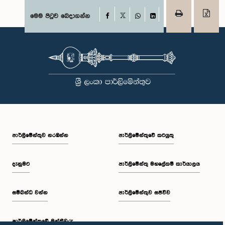
Facebook
මෙම පිටුව බෙදාගන්න
X
WhatsApp
LinkedIn
පාර්ලි‌මේන්තුව නරඹන්න
පාර්ලිමේන්තුවේ කටයුතු
දැනුමට
පාර්ලිමේන්තු මහලේකම් කාර්යාලය
සම්බන්ධ වන්න
පාර්ලිමේන්තුව සජීවීව
පාර්ලි‌මේන්තුවේ මන්ත්‍රීවරු