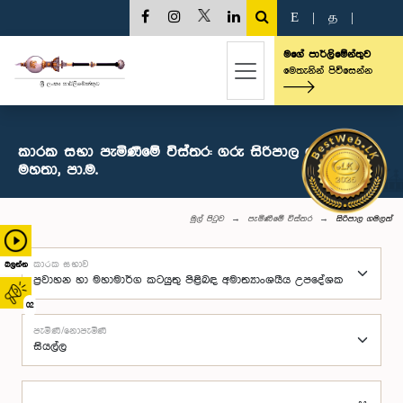
E
|
த
|
මගේ පාර්ලිමේන්තුව
මෙතැනින් පිවිසෙන්න
කාරක සභා පැමිණීමේ විස්තර: ගරු සිරිපාල ගමලත්
මහතා, පා.ම.
මුල් පිටුව
පැමිණීමේ විස්තර
සිරිපාල ගමලත්
කාරක සභාව
බලන්න
02
පැමිණි/නොපැමිණි