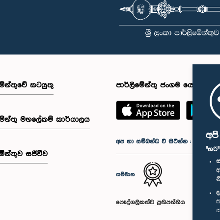
මේන්තුවේ කටයුතු
පාර්ලිමේන්තු ජංගම යෙදුම
මේන්තු මහලේකම් කාර්යාලය
අප
අප හා සම්බන්ධ වී සිටින්න :
"හරි
මේන්තුව සජීවීව
ස
අ
සම්මාන
න
ද
ක
පෞද්ගලිකත්ව ප්‍රතිපත්තිය
ස