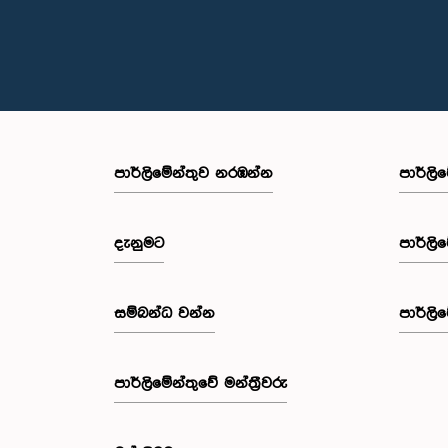
පාර්ලි‌මේන්තුව නරඹන්න
පාර්ලි
දැනුමට
පාර්ලි
සම්බන්ධ වන්න
පාර්ලි
පාර්ලි‌මේන්තුවේ මන්ත්‍රීවරු