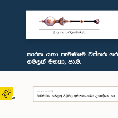
කාරක සභා පැමිණීමේ විස්තර: ගරු
ගමලත් මහතා, පා.ම.
කාරක සභාව
02