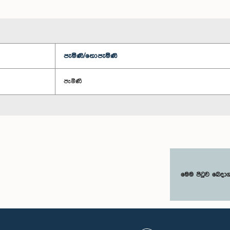
පැමිණි/නොපැමිණි
පැමිණි
මෙම පිටුව බෙදා