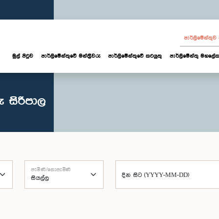
පාර්ලි‌මේන්තු
මුල් පිටුව
පාර්ලි‌මේන්තුවේ මන්ත්‍රීවරු
පාර්ලිමේන්තුවේ කටයුතු
පාර්ලිමේන්තු මහලේක
 සිරිපාල
පැමිණි/නොපැමිණි
දින සිට (YYYY-MM-DD)