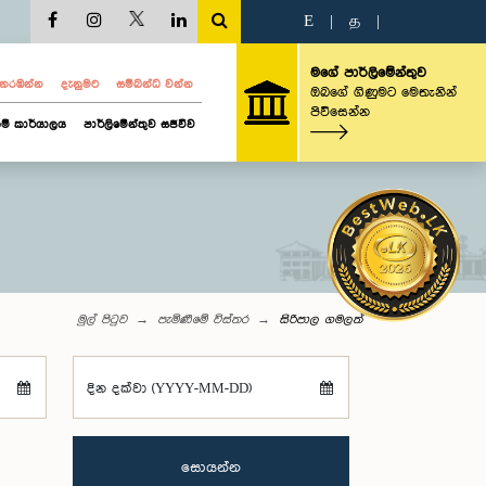
E
|
த
|
මගේ පාර්ලිමේන්තුව
ව නරඹන්න
දැනුමට
සම්බන්ධ වන්න
ඔබගේ ගිණුමට මෙතැනින්
පිවිසෙන්න
ම් කාර්යාලය
පාර්ලිමේන්තුව සජීවීව
මුල් පිටුව
පැමිණීමේ විස්තර
සිරිපාල ගමලත්
දින දක්වා (YYYY-MM-DD)
සොයන්න