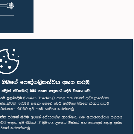
ි ඔබගේ පෞද්ගලිකත්වය අගය කරමු
" ක්ලික් කිරීමෙන්, ඔබ පහත සඳහන් දේට එකඟ වේ:
ැසි ලුහුබැඳීම (Session Tracking):
පහසු සහ වඩාත් පුද්ගලාරෝපිත
ත්දැකීමක් ලබාදීම සඳහා අපගේ වෙබ් අඩවියේ ඔබගේ ක්‍රියාකාරකම්
ිරීක්ෂණය කිරීමට අපි සැසි භාවිතා කරන්නෙමු.
ත්ත සටහන් කිරීම:
අපගේ සේවාවන්හි ආරක්ෂාව සහ ක්‍රියාකාරීත්වය සහතික
ිරීම සඳහා අපි ඔබගේ IP ලිපිනය, උපාංග විස්තර සහ අනෙකුත් අදාළ දත්ත
ටහන් කරගන්නෙමු.