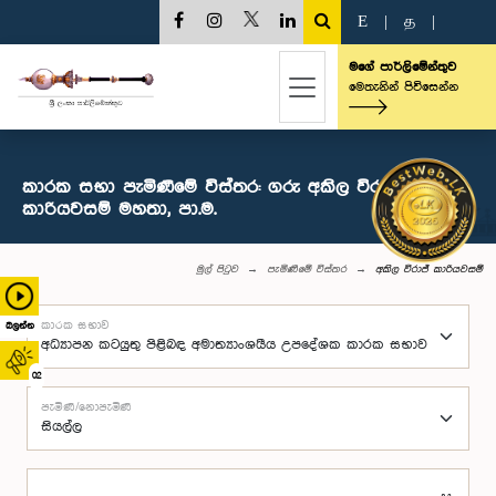
E
|
த
|
මගේ පාර්ලිමේන්තුව
මෙතැනින් පිවිසෙන්න
කාරක සභා පැමිණීමේ විස්තර: ගරු අකිල විරාජ්
කාරියවසම් මහතා, පා.ම.
මුල් පිටුව
පැමිණීමේ විස්තර
අකිල විරාජ් කාරියවසම්
කාරක සභාව
බලන්න
02
පැමිණි/නොපැමිණි