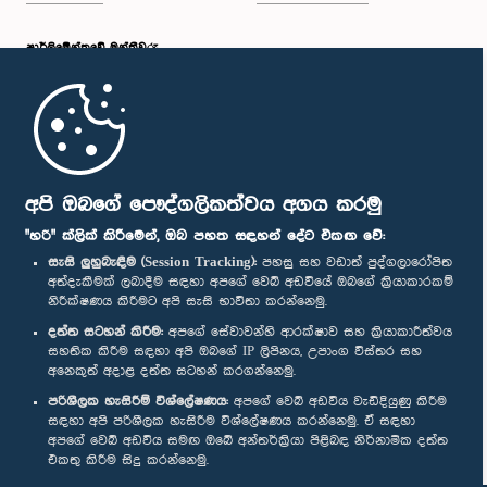
පාර්ලි‌මේන්තුවේ මන්ත්‍රීවරු
මුල් පිටුව
පාර්ලිමේන්තු ජංගම යෙදුම
අපි ඔබගේ පෞද්ගලිකත්වය අගය කරමු
"හරි" ක්ලික් කිරීමෙන්, ඔබ පහත සඳහන් දේට එකඟ වේ:
සැසි ලුහුබැඳීම (Session Tracking):
පහසු සහ වඩාත් පුද්ගලාරෝපිත
අත්දැකීමක් ලබාදීම සඳහා අපගේ වෙබ් අඩවියේ ඔබගේ ක්‍රියාකාරකම්
නිරීක්ෂණය කිරීමට අපි සැසි භාවිතා කරන්නෙමු.
අප හා සම්බන්ධ වී සිටින්න :
දත්ත සටහන් කිරීම:
අපගේ සේවාවන්හි ආරක්ෂාව සහ ක්‍රියාකාරීත්වය
සහතික කිරීම සඳහා අපි ඔබගේ IP ලිපිනය, උපාංග විස්තර සහ
අනෙකුත් අදාළ දත්ත සටහන් කරගන්නෙමු.
සම්මාන
පරිශීලක හැසිරීම් විශ්ලේෂණය:
අපගේ වෙබ් අඩවිය වැඩිදියුණු කිරීම
සඳහා අපි පරිශීලක හැසිරීම විශ්ලේෂණය කරන්නෙමු. ඒ සඳහා
අපගේ වෙබ් අඩවිය සමඟ ඔබේ අන්තර්ක්‍රියා පිළිබඳ නිර්නාමික දත්ත
පෞද්ගලිකත්ව ප්‍රතිපත්තිය
එකතු කිරීම සිදු කරන්නෙමු.