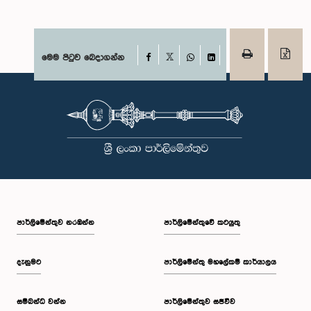
Facebook
මෙම පිටුව බෙදාගන්න
X
WhatsApp
LinkedIn
පාර්ලි‌මේන්තුව නරඹන්න
පාර්ලිමේන්තුවේ කටයුතු
දැනුමට
පාර්ලිමේන්තු මහලේකම් කාර්යාලය
සම්බන්ධ වන්න
පාර්ලිමේන්තුව සජීවීව