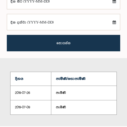
දින සිට (YYYY-MM-DD)
දින දක්වා (YYYY-MM-DD)
සොයන්න
දිනය
පැමිණි/නොපැමිණි
2019-07-26
පැමිණි
2019-07-09
පැමිණි