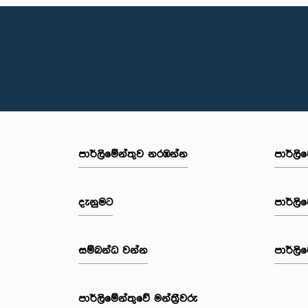
පාර්ලි‌මේන්තුව නරඹන්න
පාර්ලි
දැනුමට
පාර්ලි
සම්බන්ධ වන්න
පාර්ලි
පාර්ලි‌මේන්තුවේ මන්ත්‍රීවරු