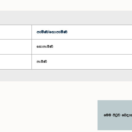
පැමිණි/නොපැමිණි
නොපැමිණි
පැමිණි
මෙම පිටුව බෙදා