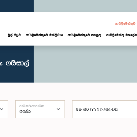
පාර්ලි‌මේන්තු
මුල් පිටුව
පාර්ලි‌මේන්තුවේ මන්ත්‍රීවරු
පාර්ලිමේන්තුවේ කටයුතු
පාර්ලිමේන්තු මහලේක
 ෆයිසාල්
පැමිණි/නොපැමිණි
දින සිට (YYYY-MM-DD)