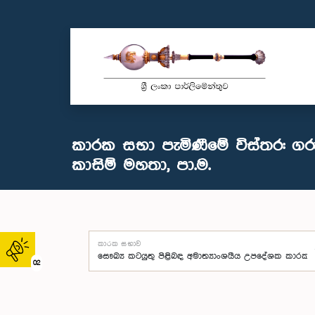
කාරක සභා පැමිණීමේ විස්තර: ගරු
කාසිම් මහතා, පා.ම.
කාරක සභාව
02