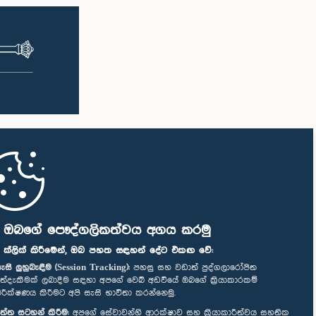
ි ඔබගේ පෞද්ගලිකත්වය අගය කරමු
" ක්ලික් කිරීමෙන්, ඔබ පහත සඳහන් දේට එකඟ වේ:
ැසි ලුහුබැඳීම (Session Tracking):
පහසු සහ වඩාත් පුද්ගලාරෝපිත
ත්දැකීමක් ලබාදීම සඳහා අපගේ වෙබ් අඩවියේ ඔබගේ ක්‍රියාකාරකම්
ිරීක්ෂණය කිරීමට අපි සැසි භාවිතා කරන්නෙමු.
ත්ත සටහන් කිරීම:
අපගේ සේවාවන්හි ආරක්ෂාව සහ ක්‍රියාකාරීත්වය සහතික