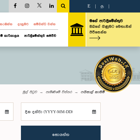
E
|
த
|
මගේ පාර්ලිමේන්තුව
ව නරඹන්න
දැනුමට
සම්බන්ධ වන්න
ඔබගේ ගිණුමට මෙතැනින්
පිවිසෙන්න
ම් කාර්යාලය
පාර්ලිමේන්තුව සජීවීව
මුල් පිටුව
පැමිණීමේ විස්තර
ෆයිසාල් කාසිම්
දින දක්වා (YYYY-MM-DD)
සොයන්න