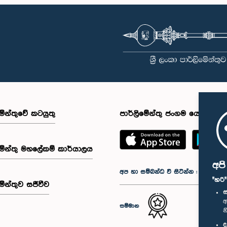
මේන්තුවේ කටයුතු
පාර්ලිමේන්තු ජංගම යෙදුම
මේන්තු මහලේකම් කාර්යාලය
අප
අප හා සම්බන්ධ වී සිටින්න :
"හරි
මේන්තුව සජීවීව
ස
අ
සම්මාන
න
ද