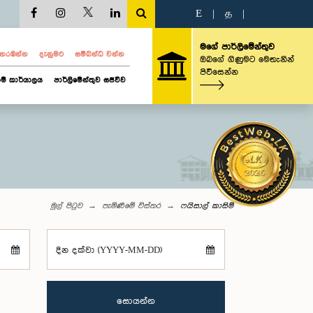
E
|
த
|
මගේ පාර්ලිමේන්තුව
ව නරඹන්න
දැනුමට
සම්බන්ධ වන්න
ඔබගේ ගිණුමට මෙතැනින්
පිවිසෙන්න
ම් කාර්යාලය
පාර්ලිමේන්තුව සජීවීව
මුල් පිටුව
පැමිණීමේ විස්තර
ෆයිසාල් කාසිම්
දින දක්වා (YYYY-MM-DD)
සොයන්න