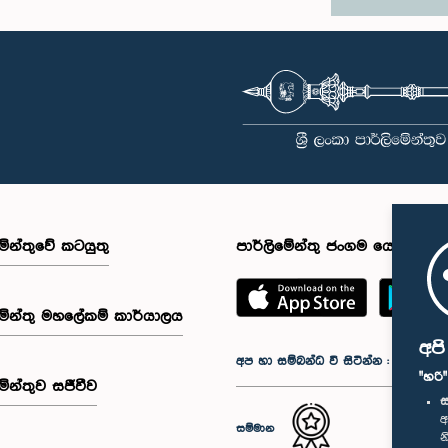
මේන්තුවේ කටයුතු
පාර්ලිමේන්තු ජංගම යෙදුම
මේන්තු මහලේකම් කාර්යාලය
අප
අප හා සම්බන්ධ වී සිටින්න :
"හරි
මේන්තුව සජීවීව
ස
අ
සම්මාන
න