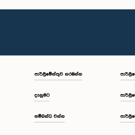
පාර්ලි‌මේන්තුව නරඹන්න
පාර්ලි
දැනුමට
පාර්ලි
සම්බන්ධ වන්න
පාර්ලි