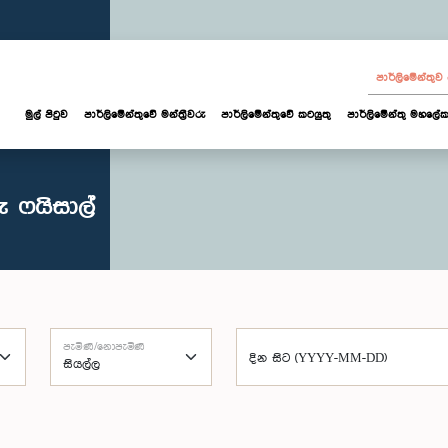
පාර්ලි‌මේන්තු
මුල් පිටුව
පාර්ලි‌මේන්තුවේ මන්ත්‍රීවරු
පාර්ලිමේන්තුවේ කටයුතු
පාර්ලිමේන්තු මහලේක
 ෆයිසාල්
පැමිණි/නොපැමිණි
දින සිට (YYYY-MM-DD)