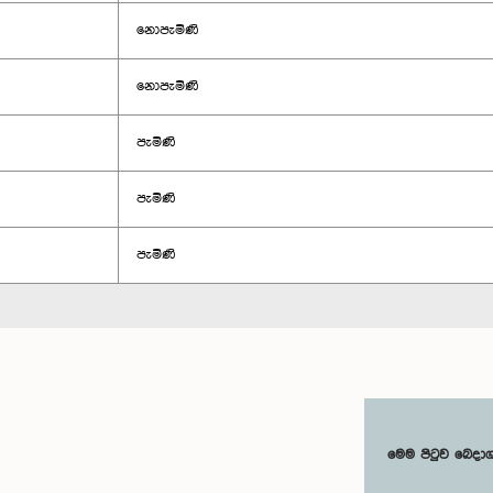
නොපැමිණි
නොපැමිණි
පැමිණි
පැමිණි
පැමිණි
මෙම පිටුව බෙදා