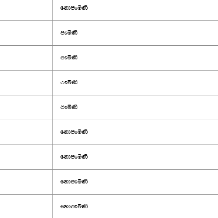
නොපැමිණි
පැමිණි
පැමිණි
පැමිණි
පැමිණි
නොපැමිණි
නොපැමිණි
නොපැමිණි
නොපැමිණි