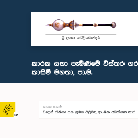
කාරක සභා පැමිණීමේ විස්තර: ගරු
කාසිම් මහතා, පා.ම.
කාරක සභාව
02