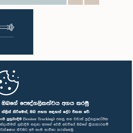
ි ඔබගේ පෞද්ගලිකත්වය අගය කරමු
" ක්ලික් කිරීමෙන්, ඔබ පහත සඳහන් දේට එකඟ වේ:
ැසි ලුහුබැඳීම (Session Tracking):
පහසු සහ වඩාත් පුද්ගලාරෝපිත
ත්දැකීමක් ලබාදීම සඳහා අපගේ වෙබ් අඩවියේ ඔබගේ ක්‍රියාකාරකම්
ිරීක්ෂණය කිරීමට අපි සැසි භාවිතා කරන්නෙමු.