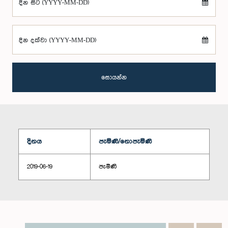
දින සිට (YYYY-MM-DD)
දින දක්වා (YYYY-MM-DD)
සොයන්න
දිනය
පැමිණි/නොපැමිණි
2019-06-19
පැමිණි