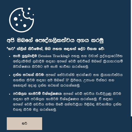
මුල් පිටුව
පාර්ලිමේන්තු ජංගම යෙදුම
අපි ඔබගේ පෞද්ගලිකත්වය අගය කරමු
"හරි" ක්ලික් කිරීමෙන්, ඔබ පහත සඳහන් දේට එකඟ වේ:
සැසි ලුහුබැඳීම (Session Tracking):
පහසු සහ වඩාත් පුද්ගලාරෝපිත
අත්දැකීමක් ලබාදීම සඳහා අපගේ වෙබ් අඩවියේ ඔබගේ ක්‍රියාකාරකම්
නිරීක්ෂණය කිරීමට අපි සැසි භාවිතා කරන්නෙමු.
අප හා සම්බන්ධ වී සිටින්න :
දත්ත සටහන් කිරීම:
අපගේ සේවාවන්හි ආරක්ෂාව සහ ක්‍රියාකාරීත්වය
සහතික කිරීම සඳහා අපි ඔබගේ IP ලිපිනය, උපාංග විස්තර සහ
අනෙකුත් අදාළ දත්ත සටහන් කරගන්නෙමු.
සම්මාන
පරිශීලක හැසිරීම් විශ්ලේෂණය:
අපගේ වෙබ් අඩවිය වැඩිදියුණු කිරීම
සඳහා අපි පරිශීලක හැසිරීම විශ්ලේෂණය කරන්නෙමු. ඒ සඳහා
අපගේ වෙබ් අඩවිය සමඟ ඔබේ අන්තර්ක්‍රියා පිළිබඳ නිර්නාමික දත්ත
පෞද්ගලිකත්ව ප්‍රතිපත්තිය
එකතු කිරීම සිදු කරන්නෙමු.
© ශ්‍රී ලංකා පාර්ලි‌මේන්තුව.
හරි
සියලු හිමිකම් ඇවිරිණි.
නිර්මාණය සහ සංවර්ධනය
TekGeeks