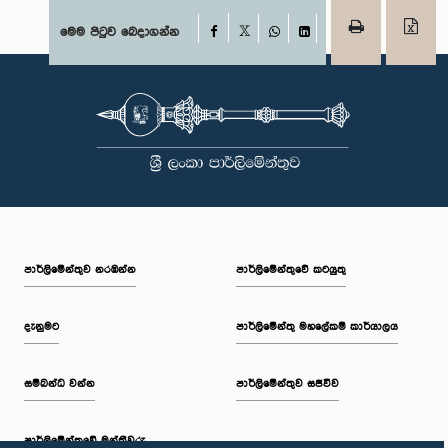
Facebook
මෙම පිටුව බෙදාගන්න
X
WhatsApp
LinkedIn
පාර්ලි‌මේන්තුව නරඹන්න
පාර්ලිමේන්තුවේ කටයුතු
දැනුමට
පාර්ලිමේන්තු මහලේකම් කාර්යාලය
සම්බන්ධ වන්න
පාර්ලිමේන්තුව සජීවීව
පාර්ලි‌මේන්තුවේ මන්ත්‍රීවරු