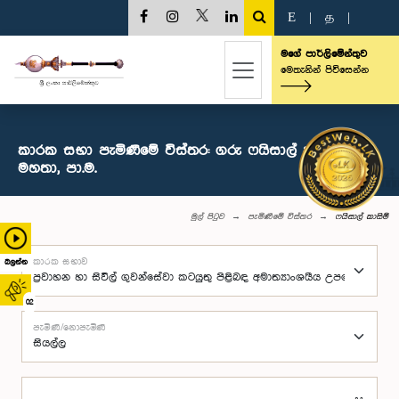
E
|
த
|
මගේ පාර්ලිමේන්තුව
මෙතැනින් පිවිසෙන්න
කාරක සභා පැමිණීමේ විස්තර: ගරු ෆයිසාල් කාසිම්
මහතා, පා.ම.
මුල් පිටුව
පැමිණීමේ විස්තර
ෆයිසාල් කාසිම්
කාරක සභාව
බලන්න
02
පැමිණි/නොපැමිණි