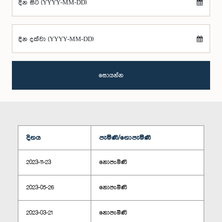
දින සිට (YYYY-MM-DD)
දින දක්වා (YYYY-MM-DD)
සොයන්න
දිනය
පැමිණි/නොපැමිණි
2023-11-23
නොපැමිණි
2023-05-26
නොපැමිණි
2023-03-21
නොපැමිණි