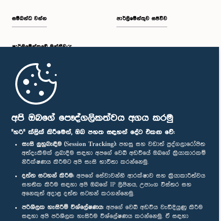
සම්බන්ධ වන්න
පාර්ලිමේන්තුව සජීවීව
පාර්ලි‌මේන්තුවේ මන්ත්‍රීවරු
මුල් පිටුව
පාර්ලිමේන්තු ජංගම යෙදුම
අපි ඔබගේ පෞද්ගලිකත්වය අගය කරමු
"හරි" ක්ලික් කිරීමෙන්, ඔබ පහත සඳහන් දේට එකඟ වේ:
සැසි ලුහුබැඳීම (Session Tracking):
පහසු සහ වඩාත් පුද්ගලාරෝපිත
අත්දැකීමක් ලබාදීම සඳහා අපගේ වෙබ් අඩවියේ ඔබගේ ක්‍රියාකාරකම්
නිරීක්ෂණය කිරීමට අපි සැසි භාවිතා කරන්නෙමු.
අප හා සම්බන්ධ වී සිටින්න :
දත්ත සටහන් කිරීම:
අපගේ සේවාවන්හි ආරක්ෂාව සහ ක්‍රියාකාරීත්වය
සහතික කිරීම සඳහා අපි ඔබගේ IP ලිපිනය, උපාංග විස්තර සහ
අනෙකුත් අදාළ දත්ත සටහන් කරගන්නෙමු.
සම්මාන
පරිශීලක හැසිරීම් විශ්ලේෂණය:
අපගේ වෙබ් අඩවිය වැඩිදියුණු කිරීම
සඳහා අපි පරිශීලක හැසිරීම විශ්ලේෂණය කරන්නෙමු. ඒ සඳහා