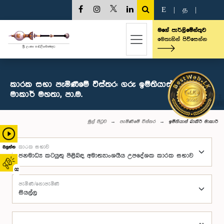
E
|
த
|
මගේ පාර්ලිමේන්තුව
මෙතැනින් පිවිසෙන්න
කාරක සභා පැමිණීමේ විස්තර: ගරු ඉම්තියාස් බාකීර්
මාකාර් මහතා, පා.ම.
මුල් පිටුව
පැමිණීමේ විස්තර
ඉම්තියාස් බාකීර් මාකාර්
කාරක සභාව
බලන්න
02
පැමිණි/නොපැමිණි