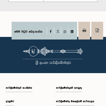
Facebook
මෙම පිටුව බෙදාගන්න
X
WhatsApp
LinkedIn
පාර්ලි‌මේන්තුව නරඹන්න
පාර්ලිමේන්තුවේ කටයුතු
දැනුමට
පාර්ලිමේන්තු මහලේකම් කාර්යාලය