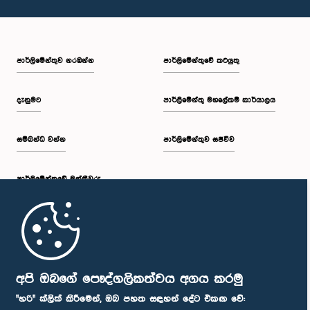
පාර්ලි‌මේන්තුව නරඹන්න
පාර්ලිමේන්තුවේ කටයුතු
දැනුමට
පාර්ලිමේන්තු මහලේකම් කාර්යාලය
සම්බන්ධ වන්න
පාර්ලිමේන්තුව සජීවීව
පාර්ලි‌මේන්තුවේ මන්ත්‍රීවරු
මුල් පිටුව
පාර්ලිමේන්තු ජංගම යෙදුම
අපි ඔබගේ පෞද්ගලිකත්වය අගය කරමු
"හරි" ක්ලික් කිරීමෙන්, ඔබ පහත සඳහන් දේට එකඟ වේ: