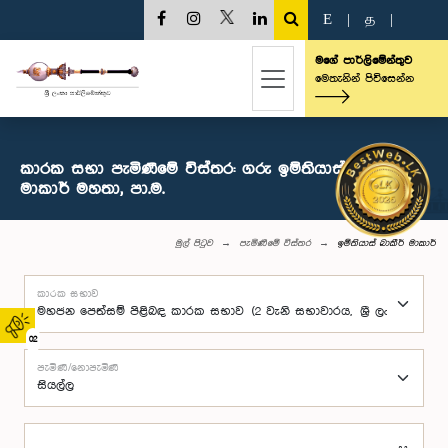
E
|
த
|
මගේ පාර්ලිමේන්තුව
මෙතැනින් පිවිසෙන්න
කාරක සභා පැමිණීමේ විස්තර: ගරු ඉම්තියාස් බාකීර්
මාකාර් මහතා, පා.ම.
මුල් පිටුව
පැමිණීමේ විස්තර
ඉම්තියාස් බාකීර් මාකාර්
කාරක සභාව
02
පැමිණි/නොපැමිණි