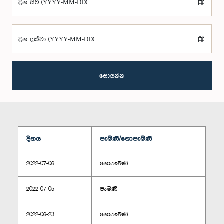
දින සිට (YYYY-MM-DD)
දින දක්වා (YYYY-MM-DD)
සොයන්න
දිනය
පැමිණි/නොපැමිණි
2022-07-06
නොපැමිණි
2022-07-05
පැමිණි
2022-06-23
නොපැමිණි