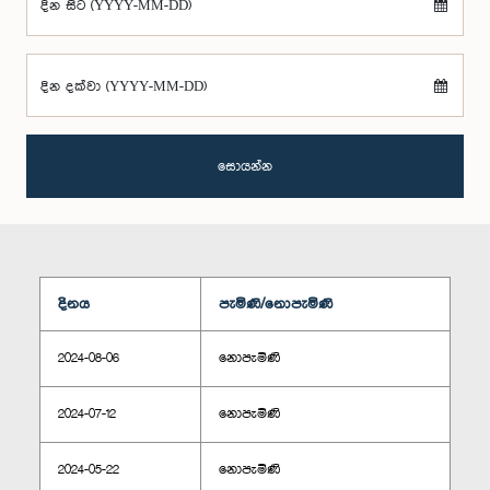
දින සිට (YYYY-MM-DD)
දින දක්වා (YYYY-MM-DD)
සොයන්න
දිනය
පැමිණි/නොපැමිණි
2024-08-06
නොපැමිණි
2024-07-12
නොපැමිණි
2024-05-22
නොපැමිණි