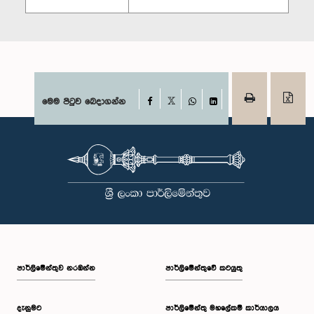
Facebook
මෙම පිටුව බෙදාගන්න
X
WhatsApp
LinkedIn
පාර්ලි‌මේන්තුව නරඹන්න
පාර්ලිමේන්තුවේ කටයුතු
දැනුමට
පාර්ලිමේන්තු මහලේකම් කාර්යාලය