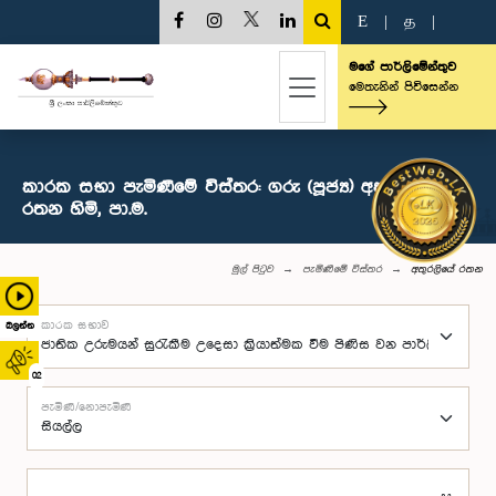
E
|
த
|
මගේ පාර්ලිමේන්තුව
මෙතැනින් පිවිසෙන්න
කාරක සභා පැමිණීමේ විස්තර: ගරු (පූජ්‍ය) අතුරලියේ
රතන හිමි, පා.ම.
මුල් පිටුව
පැමිණීමේ විස්තර
අතුරලියේ රතන
කාරක සභාව
බලන්න
02
පැමිණි/නොපැමිණි