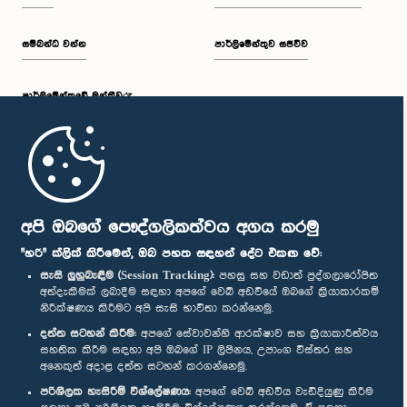
සම්බන්ධ වන්න
පාර්ලිමේන්තුව සජීවීව
පාර්ලි‌මේන්තුවේ මන්ත්‍රීවරු
මුල් පිටුව
පාර්ලිමේන්තු ජංගම යෙදුම
අපි ඔබගේ පෞද්ගලිකත්වය අගය කරමු
"හරි" ක්ලික් කිරීමෙන්, ඔබ පහත සඳහන් දේට එකඟ වේ:
සැසි ලුහුබැඳීම (Session Tracking):
පහසු සහ වඩාත් පුද්ගලාරෝපිත
අත්දැකීමක් ලබාදීම සඳහා අපගේ වෙබ් අඩවියේ ඔබගේ ක්‍රියාකාරකම්
නිරීක්ෂණය කිරීමට අපි සැසි භාවිතා කරන්නෙමු.
අප හා සම්බන්ධ වී සිටින්න :
දත්ත සටහන් කිරීම:
අපගේ සේවාවන්හි ආරක්ෂාව සහ ක්‍රියාකාරීත්වය
සහතික කිරීම සඳහා අපි ඔබගේ IP ලිපිනය, උපාංග විස්තර සහ
අනෙකුත් අදාළ දත්ත සටහන් කරගන්නෙමු.
සම්මාන
පරිශීලක හැසිරීම් විශ්ලේෂණය:
අපගේ වෙබ් අඩවිය වැඩිදියුණු කිරීම