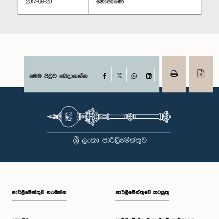
2017-06-20
නොපැමිණි
Facebook
මෙම පිටුව බෙදාගන්න
X
WhatsApp
LinkedIn
පාර්ලි‌මේන්තුව නරඹන්න
පාර්ලිමේන්තුවේ කටයුතු