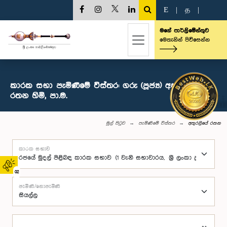
E
|
த
|
මගේ පාර්ලිමේන්තුව
මෙතැනින් පිවිසෙන්න
කාරක සභා පැමිණීමේ විස්තර: ගරු (පූජ්‍ය) අතුරලියේ
රතන හිමි, පා.ම.
මුල් පිටුව
පැමිණීමේ විස්තර
අතුරලියේ රතන
කාරක සභාව
02
පැමිණි/නොපැමිණි