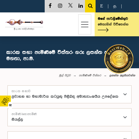
E
|
த
|
මගේ පාර්ලිමේන්තුව
මෙතැනින් පිවිසෙන්න
කාරක සභා පැමිණීමේ විස්තර: ගරු ලසන්ත අලගියවන්න
මහතා, පා.ම.
මුල් පිටුව
පැමිණීමේ විස්තර
ලසන්ත අලගියවන්න
කාරක සභාව
02
පැමිණි/නොපැමිණි