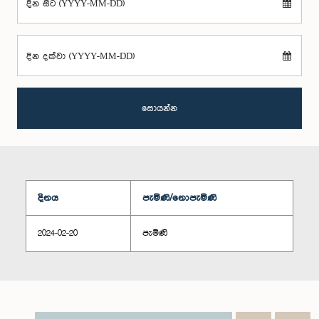
දින සිට (YYYY-MM-DD)
දින දක්වා (YYYY-MM-DD)
සොයන්න
දිනය
පැමිණි/නොපැමිණි
2024-02-20
පැමිණි