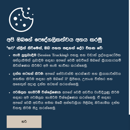
මුල් පිටුව
පාර්ලිමේන්තු ජංගම යෙදුම
අපි ඔබගේ පෞද්ගලිකත්වය අගය කරමු
"හරි" ක්ලික් කිරීමෙන්, ඔබ පහත සඳහන් දේට එකඟ වේ:
සැසි ලුහුබැඳීම (Session Tracking):
පහසු සහ වඩාත් පුද්ගලාරෝපිත
අත්දැකීමක් ලබාදීම සඳහා අපගේ වෙබ් අඩවියේ ඔබගේ ක්‍රියාකාරකම්
නිරීක්ෂණය කිරීමට අපි සැසි භාවිතා කරන්නෙමු.
අප හා සම්බන්ධ වී සිටින්න :
දත්ත සටහන් කිරීම:
අපගේ සේවාවන්හි ආරක්ෂාව සහ ක්‍රියාකාරීත්වය
සහතික කිරීම සඳහා අපි ඔබගේ IP ලිපිනය, උපාංග විස්තර සහ
අනෙකුත් අදාළ දත්ත සටහන් කරගන්නෙමු.
සම්මාන
පරිශීලක හැසිරීම් විශ්ලේෂණය:
අපගේ වෙබ් අඩවිය වැඩිදියුණු කිරීම
සඳහා අපි පරිශීලක හැසිරීම විශ්ලේෂණය කරන්නෙමු. ඒ සඳහා
අපගේ වෙබ් අඩවිය සමඟ ඔබේ අන්තර්ක්‍රියා පිළිබඳ නිර්නාමික දත්ත
පෞද්ගලිකත්ව ප්‍රතිපත්තිය
එකතු කිරීම සිදු කරන්නෙමු.
© ශ්‍රී ලංකා පාර්ලි‌මේන්තුව.
හරි
සියලු හිමිකම් ඇවිරිණි.
නිර්මාණය සහ සංවර්ධනය
TekGeeks