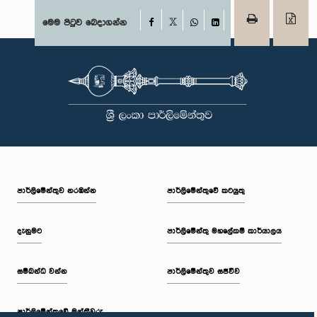
Facebook
මෙම පිටුව බෙදාගන්න
X
WhatsApp
LinkedIn
පාර්ලි‌මේන්තුව නරඹන්න
පාර්ලිමේන්තුවේ කටයුතු
දැනුමට
පාර්ලිමේන්තු මහලේකම් කාර්යාලය
සම්බන්ධ වන්න
පාර්ලිමේන්තුව සජීවීව
පාර්ලි‌මේන්තුවේ මන්ත්‍රීවරු