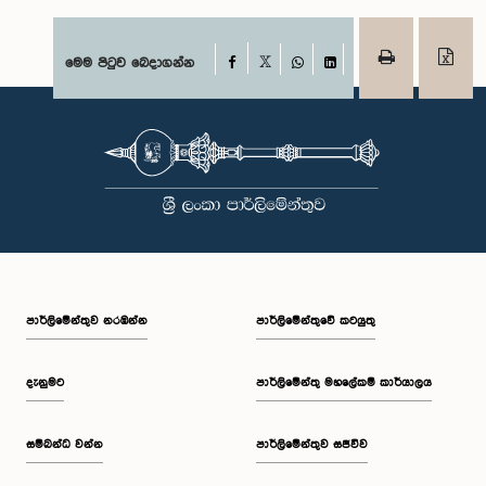
Facebook
මෙම පිටුව බෙදාගන්න
X
WhatsApp
LinkedIn
පාර්ලි‌මේන්තුව නරඹන්න
පාර්ලිමේන්තුවේ කටයුතු
දැනුමට
පාර්ලිමේන්තු මහලේකම් කාර්යාලය
සම්බන්ධ වන්න
පාර්ලිමේන්තුව සජීවීව