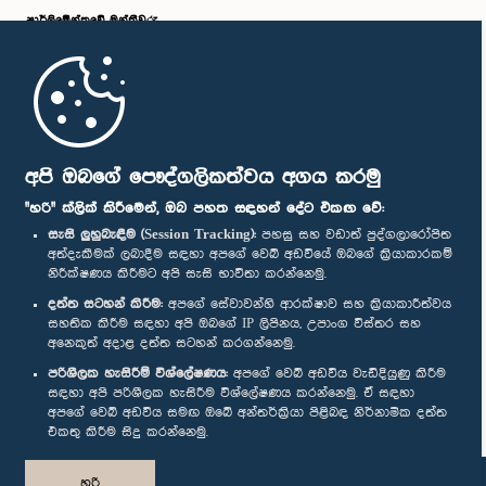
පාර්ලි‌මේන්තුවේ මන්ත්‍රීවරු
මුල් පිටුව
පාර්ලිමේන්තු ජංගම යෙදුම
අපි ඔබගේ පෞද්ගලිකත්වය අගය කරමු
"හරි" ක්ලික් කිරීමෙන්, ඔබ පහත සඳහන් දේට එකඟ වේ:
සැසි ලුහුබැඳීම (Session Tracking):
පහසු සහ වඩාත් පුද්ගලාරෝපිත
අත්දැකීමක් ලබාදීම සඳහා අපගේ වෙබ් අඩවියේ ඔබගේ ක්‍රියාකාරකම්
නිරීක්ෂණය කිරීමට අපි සැසි භාවිතා කරන්නෙමු.
අප හා සම්බන්ධ වී සිටින්න :
දත්ත සටහන් කිරීම:
අපගේ සේවාවන්හි ආරක්ෂාව සහ ක්‍රියාකාරීත්වය
සහතික කිරීම සඳහා අපි ඔබගේ IP ලිපිනය, උපාංග විස්තර සහ
අනෙකුත් අදාළ දත්ත සටහන් කරගන්නෙමු.
සම්මාන
පරිශීලක හැසිරීම් විශ්ලේෂණය:
අපගේ වෙබ් අඩවිය වැඩිදියුණු කිරීම
සඳහා අපි පරිශීලක හැසිරීම විශ්ලේෂණය කරන්නෙමු. ඒ සඳහා
අපගේ වෙබ් අඩවිය සමඟ ඔබේ අන්තර්ක්‍රියා පිළිබඳ නිර්නාමික දත්ත
පෞද්ගලිකත්ව ප්‍රතිපත්තිය
එකතු කිරීම සිදු කරන්නෙමු.
© ශ්‍රී ලංකා පාර්ලි‌මේන්තුව.
හරි