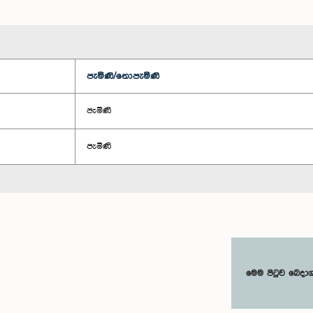
පැමිණි/නොපැමිණි
පැමිණි
පැමිණි
මෙම පිටුව බෙදා