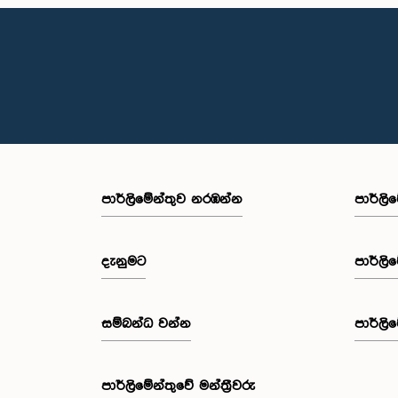
පාර්ලි‌මේන්තුව නරඹන්න
පාර්ලි
දැනුමට
පාර්ලි
සම්බන්ධ වන්න
පාර්ලි
පාර්ලි‌මේන්තුවේ මන්ත්‍රීවරු