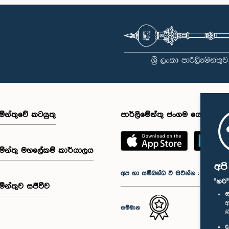
මේන්තුවේ කටයුතු
පාර්ලිමේන්තු ජංගම යෙදුම
මේන්තු මහලේකම් කාර්යාලය
අප
අප හා සම්බන්ධ වී සිටින්න :
"හරි
මේන්තුව සජීවීව
ස
අ
සම්මාන
න
ද