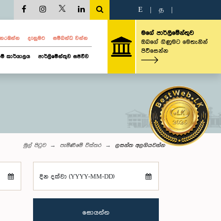
E
|
த
|
මගේ පාර්ලිමේන්තුව
ව නරඹන්න
දැනුමට
සම්බන්ධ වන්න
ඔබගේ ගිණුමට මෙතැනින්
පිවිසෙන්න
ම් කාර්යාලය
පාර්ලිමේන්තුව සජීවීව
මුල් පිටුව
පැමිණීමේ විස්තර
ලසන්ත අලගියවන්න
දින දක්වා (YYYY-MM-DD)
සොයන්න