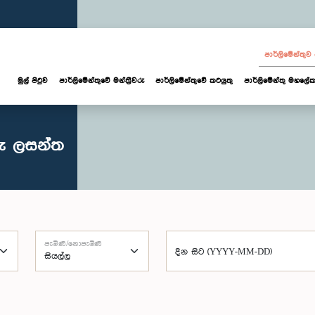
පාර්ලි‌මේන්තු
මුල් පිටුව
පාර්ලි‌මේන්තුවේ මන්ත්‍රීවරු
පාර්ලිමේන්තුවේ කටයුතු
පාර්ලිමේන්තු මහලේක
රු ලසන්ත
පැමිණි/නොපැමිණි
දින සිට (YYYY-MM-DD)