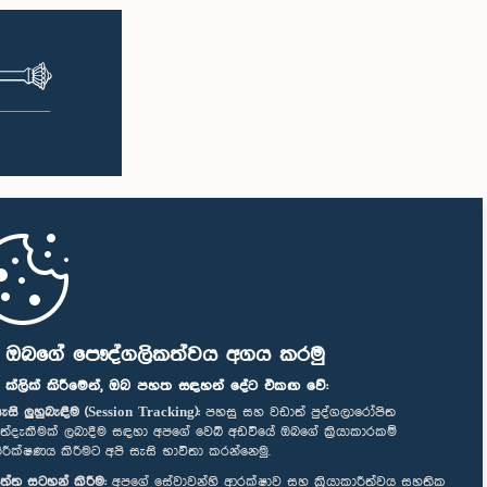
ි ඔබගේ පෞද්ගලිකත්වය අගය කරමු
" ක්ලික් කිරීමෙන්, ඔබ පහත සඳහන් දේට එකඟ වේ:
ැසි ලුහුබැඳීම (Session Tracking):
පහසු සහ වඩාත් පුද්ගලාරෝපිත
ත්දැකීමක් ලබාදීම සඳහා අපගේ වෙබ් අඩවියේ ඔබගේ ක්‍රියාකාරකම්
ිරීක්ෂණය කිරීමට අපි සැසි භාවිතා කරන්නෙමු.
ත්ත සටහන් කිරීම:
අපගේ සේවාවන්හි ආරක්ෂාව සහ ක්‍රියාකාරීත්වය සහතික