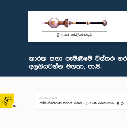
කාරක සභා පැමිණීමේ විස්තර: ග
අලගියවන්න මහතා, පා.ම.
කාරක සභාව
02