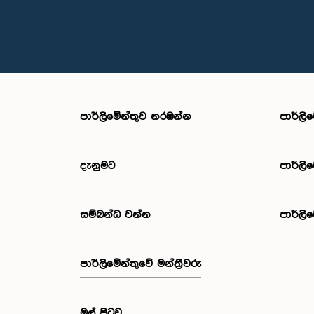
පාර්ලි‌මේන්තුව නරඹන්න
පාර්ලි
දැනුමට
පාර්ලි
සම්බන්ධ වන්න
පාර්ලි
පාර්ලි‌මේන්තුවේ මන්ත්‍රීවරු
මුල් පිටුව