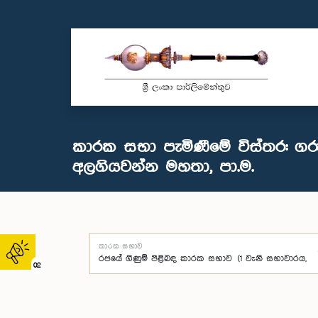
කාරක සභා පැමිණීමේ විස්තර: ග
අලගියවන්න මහතා, පා.ම.
කාරක සභාව
02