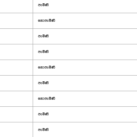
පැමිණි
නොපැමිණි
පැමිණි
පැමිණි
නොපැමිණි
පැමිණි
නොපැමිණි
පැමිණි
පැමිණි