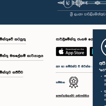
මේන්තුවේ කටයුතු
පාර්ලිමේන්තු ජංගම යෙදුම
මේන්තු මහලේකම් කාර්යාලය
අප
අප හා සම්බන්ධ වී සිටින්න :
"හරි
මේන්තුව සජීවීව
ස
අ
සම්මාන
න
ද
ක
පෞද්ගලිකත්ව ප්‍රතිපත්තිය
ස