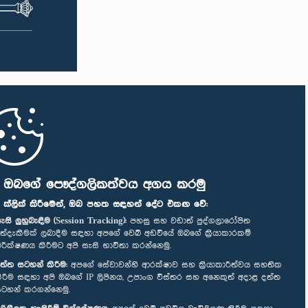
ි ඔබගේ පෞද්ගලිකත්වය අගය කරමු
" ක්ලික් කිරීමෙන්, ඔබ පහත සඳහන් දේට එකඟ වේ:
ැසි ලුහුබැඳීම (Session Tracking):
පහසු සහ වඩාත් පුද්ගලාරෝපිත
ත්දැකීමක් ලබාදීම සඳහා අපගේ වෙබ් අඩවියේ ඔබගේ ක්‍රියාකාරකම්
ිරීක්ෂණය කිරීමට අපි සැසි භාවිතා කරන්නෙමු.
ත්ත සටහන් කිරීම:
අපගේ සේවාවන්හි ආරක්ෂාව සහ ක්‍රියාකාරීත්වය සහතික
ිරීම සඳහා අපි ඔබගේ IP ලිපිනය, උපාංග විස්තර සහ අනෙකුත් අදාළ දත්ත
ටහන් කරගන්නෙමු.