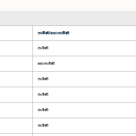
පැමිණි/නොපැමිණි
පැමිණි
නොපැමිණි
පැමිණි
පැමිණි
පැමිණි
පැමිණි