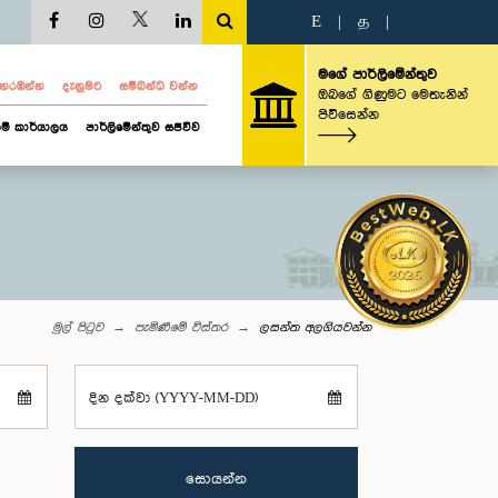
E
|
த
|
මගේ පාර්ලිමේන්තුව
ව නරඹන්න
දැනුමට
සම්බන්ධ වන්න
ඔබගේ ගිණුමට මෙතැනින්
පිවිසෙන්න
ම් කාර්යාලය
පාර්ලිමේන්තුව සජීවීව
මුල් පිටුව
පැමිණීමේ විස්තර
ලසන්ත අලගියවන්න
දින දක්වා (YYYY-MM-DD)
සොයන්න