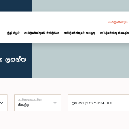
පාර්ලි‌මේන්තු
මුල් පිටුව
පාර්ලි‌මේන්තුවේ මන්ත්‍රීවරු
පාර්ලිමේන්තුවේ කටයුතු
පාර්ලිමේන්තු මහලේක
රු ලසන්ත
පැමිණි/නොපැමිණි
දින සිට (YYYY-MM-DD)