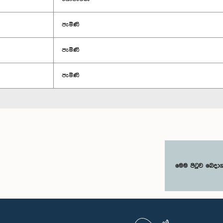
පැමිණි
පැමිණි
පැමිණි
මෙම පිටුව බෙදා