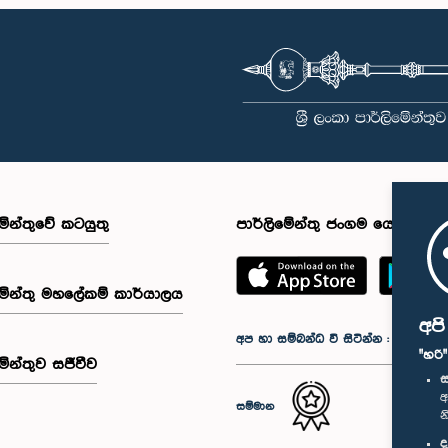
මේන්තුවේ කටයුතු
පාර්ලිමේන්තු ජංගම යෙදුම
මේන්තු මහලේකම් කාර්යාලය
අප
අප හා සම්බන්ධ වී සිටින්න :
"හරි
මේන්තුව සජීවීව
ස
අ
සම්මාන
න
ද