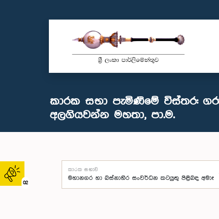
කාරක සභා පැමිණීමේ විස්තර: ග
අලගියවන්න මහතා, පා.ම.
කාරක සභාව
02