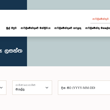
පාර්ලි‌මේන්තු
මුල් පිටුව
පාර්ලි‌මේන්තුවේ මන්ත්‍රීවරු
පාර්ලිමේන්තුවේ කටයුතු
පාර්ලිමේන්තු මහලේක
රු ලසන්ත
පැමිණි/නොපැමිණි
දින සිට (YYYY-MM-DD)