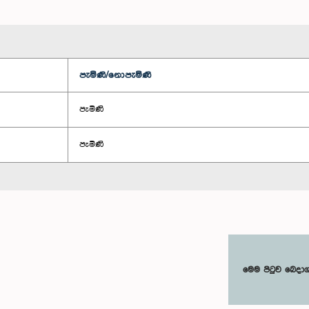
පැමිණි/නොපැමිණි
පැමිණි
පැමිණි
මෙම පිටුව බෙදා