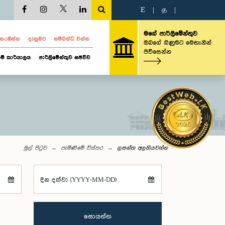
E
|
த
|
මගේ පාර්ලිමේන්තුව
ව නරඹන්න
දැනුමට
සම්බන්ධ වන්න
ඔබගේ ගිණුමට මෙතැනින්
පිවිසෙන්න
ම් කාර්යාලය
පාර්ලිමේන්තුව සජීවීව
මුල් පිටුව
පැමිණීමේ විස්තර
ලසන්ත අලගියවන්න
දින දක්වා (YYYY-MM-DD)
සොයන්න