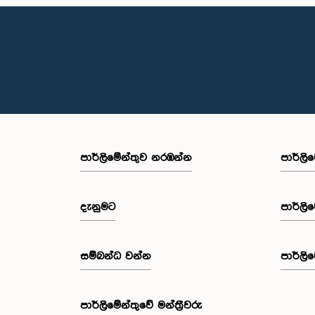
පාර්ලි‌මේන්තුව නරඹන්න
පාර්ලි
දැනුමට
පාර්ලි
සම්බන්ධ වන්න
පාර්ලි
පාර්ලි‌මේන්තුවේ මන්ත්‍රීවරු