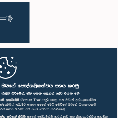
ි ඔබගේ පෞද්ගලිකත්වය අගය කරමු
" ක්ලික් කිරීමෙන්, ඔබ පහත සඳහන් දේට එකඟ වේ:
ැසි ලුහුබැඳීම (Session Tracking):
පහසු සහ වඩාත් පුද්ගලාරෝපිත
ත්දැකීමක් ලබාදීම සඳහා අපගේ වෙබ් අඩවියේ ඔබගේ ක්‍රියාකාරකම්
ිරීක්ෂණය කිරීමට අපි සැසි භාවිතා කරන්නෙමු.
ත්ත සටහන් කිරීම:
අපගේ සේවාවන්හි ආරක්ෂාව සහ ක්‍රියාකාරීත්වය සහතික