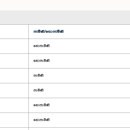
පැමිණි/නොපැමිණි
නොපැමිණි
නොපැමිණි
පැමිණි
පැමිණි
නොපැමිණි
නොපැමිණි