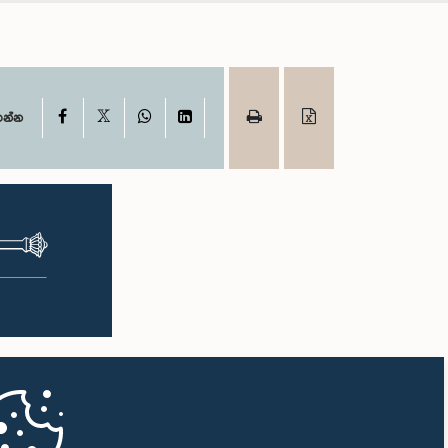
X
Facebook
WhatsApp
LinkedIn
ගන්න