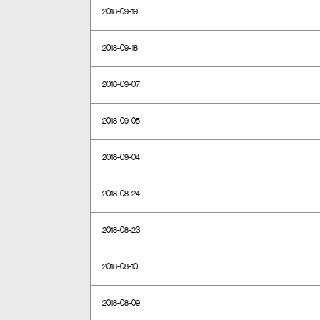
2018-09-19
2018-09-18
2018-09-07
2018-09-05
2018-09-04
2018-08-24
2018-08-23
2018-08-10
2018-08-09