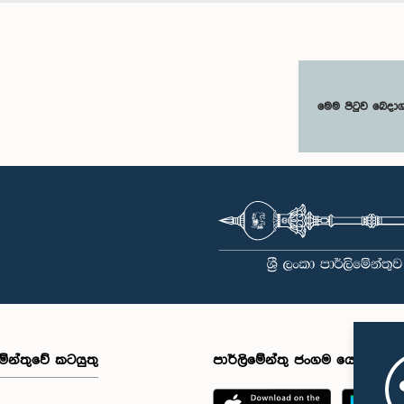
මෙම පිටුව බෙදා
මේන්තුවේ කටයුතු
පාර්ලිමේන්තු ජංගම යෙදුම