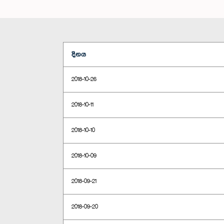
දිනය
2018-10-26
2018-10-11
2018-10-10
2018-10-09
2018-09-21
2018-09-20