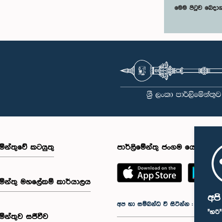
මෙම පිටුව බෙදා
මේන්තුවේ කටයුතු
පාර්ලිමේන්තු ජංගම යෙදුම
මේන්තු මහලේකම් කාර්යාලය
අප
අප හා සම්බන්ධ වී සිටින්න :
"හරි
මේන්තුව සජීවීව