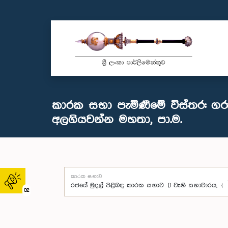
කාරක සභා පැමිණීමේ විස්තර: ග
අලගියවන්න මහතා, පා.ම.
කාරක සභාව
02