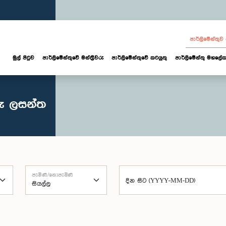
පාර්ලි‌මේන්තු
මුල් පිටුව
පාර්ලි‌මේන්තුවේ මන්ත්‍රීවරු
පාර්ලිමේන්තුවේ කටයුතු
පාර්ලිමේන්තු මහලේක
රු ලසන්ත
පැමිණි/නොපැමිණි
දින සිට (YYYY-MM-DD)