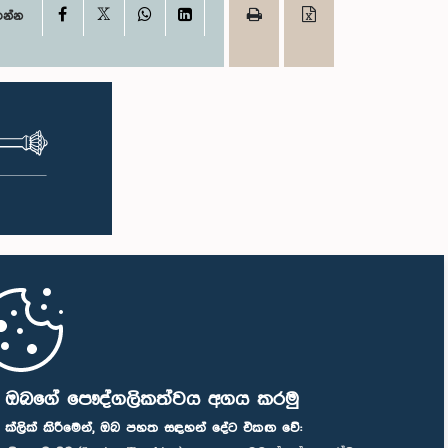
X
Facebook
WhatsApp
LinkedIn
ගන්න
ි ඔබගේ පෞද්ගලිකත්වය අගය කරමු
" ක්ලික් කිරීමෙන්, ඔබ පහත සඳහන් දේට එකඟ වේ: