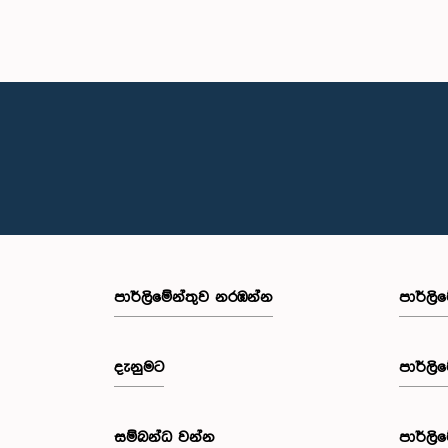
පාර්ලි‌මේන්තුව නරඹන්න
පාර්ලි
දැනුමට
පාර්ලි
සම්බන්ධ වන්න
පාර්ලි