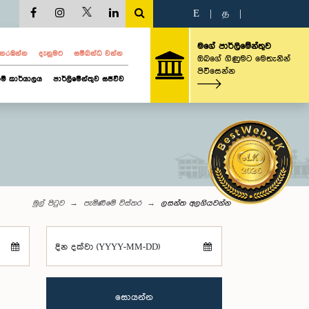
E
|
த
|
මගේ පාර්ලිමේන්තුව
ව නරඹන්න
දැනුමට
සම්බන්ධ වන්න
ඔබගේ ගිණුමට මෙතැනින්
පිවිසෙන්න
ම් කාර්යාලය
පාර්ලිමේන්තුව සජීවීව
මුල් පිටුව
පැමිණීමේ විස්තර
ලසන්ත අලගියවන්න
දින දක්වා (YYYY-MM-DD)
සොයන්න