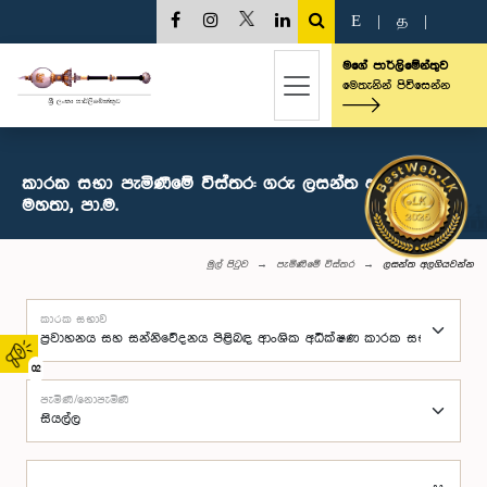
E
|
த
|
මගේ පාර්ලිමේන්තුව
මෙතැනින් පිවිසෙන්න
කාරක සභා පැමිණීමේ විස්තර: ගරු ලසන්ත අලගියවන්න
මහතා, පා.ම.
මුල් පිටුව
පැමිණීමේ විස්තර
ලසන්ත අලගියවන්න
කාරක සභාව
02
පැමිණි/නොපැමිණි