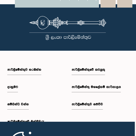
X
WhatsApp
LinkedIn
පාර්ලි‌මේන්තුව නරඹන්න
පාර්ලිමේන්තුවේ කටයුතු
දැනුමට
පාර්ලිමේන්තු මහලේකම් කාර්යාලය
සම්බන්ධ වන්න
පාර්ලිමේන්තුව සජීවීව
පාර්ලි‌මේන්තුවේ මන්ත්‍රීවරු