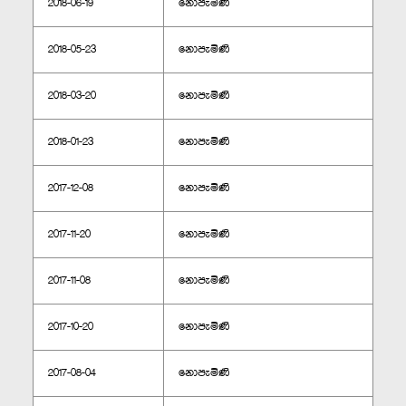
2018-06-19
නොපැමිණි
2018-05-23
නොපැමිණි
2018-03-20
නොපැමිණි
2018-01-23
නොපැමිණි
2017-12-08
නොපැමිණි
2017-11-20
නොපැමිණි
2017-11-08
නොපැමිණි
2017-10-20
නොපැමිණි
2017-08-04
නොපැමිණි