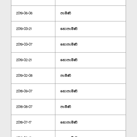
2019-06-06
පැමිණි
2019-03-21
නොපැමිණි
2019-03-07
නොපැමිණි
2019-02-21
නොපැමිණි
2019-02-08
පැමිණි
2018-09-07
නොපැමිණි
2018-08-07
පැමිණි
2018-07-17
නොපැමිණි