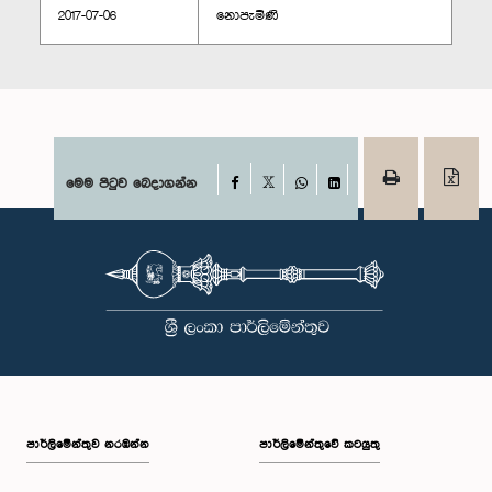
2017-07-06
නොපැමිණි
Facebook
මෙම පිටුව බෙදාගන්න
X
WhatsApp
LinkedIn
පාර්ලි‌මේන්තුව නරඹන්න
පාර්ලිමේන්තුවේ කටයුතු