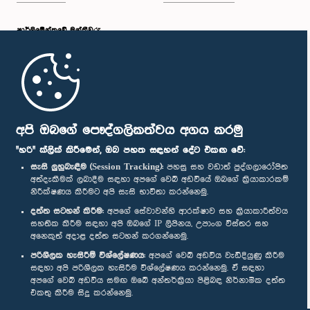
පාර්ලි‌මේන්තුවේ මන්ත්‍රීවරු
මුල් පිටුව
පාර්ලිමේන්තු ජංගම යෙදුම
අපි ඔබගේ පෞද්ගලිකත්වය අගය කරමු
"හරි" ක්ලික් කිරීමෙන්, ඔබ පහත සඳහන් දේට එකඟ වේ:
සැසි ලුහුබැඳීම (Session Tracking):
පහසු සහ වඩාත් පුද්ගලාරෝපිත
අත්දැකීමක් ලබාදීම සඳහා අපගේ වෙබ් අඩවියේ ඔබගේ ක්‍රියාකාරකම්
නිරීක්ෂණය කිරීමට අපි සැසි භාවිතා කරන්නෙමු.
අප හා සම්බන්ධ වී සිටින්න :
දත්ත සටහන් කිරීම:
අපගේ සේවාවන්හි ආරක්ෂාව සහ ක්‍රියාකාරීත්වය
සහතික කිරීම සඳහා අපි ඔබගේ IP ලිපිනය, උපාංග විස්තර සහ
අනෙකුත් අදාළ දත්ත සටහන් කරගන්නෙමු.
සම්මාන
පරිශීලක හැසිරීම් විශ්ලේෂණය:
අපගේ වෙබ් අඩවිය වැඩිදියුණු කිරීම
සඳහා අපි පරිශීලක හැසිරීම විශ්ලේෂණය කරන්නෙමු. ඒ සඳහා
අපගේ වෙබ් අඩවිය සමඟ ඔබේ අන්තර්ක්‍රියා පිළිබඳ නිර්නාමික දත්ත
පෞද්ගලිකත්ව ප්‍රතිපත්තිය
එකතු කිරීම සිදු කරන්නෙමු.