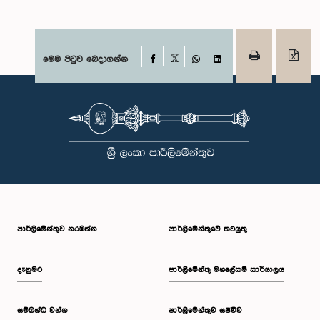
Facebook
මෙම පිටුව බෙදාගන්න
X
WhatsApp
LinkedIn
පාර්ලි‌මේන්තුව නරඹන්න
පාර්ලිමේන්තුවේ කටයුතු
දැනුමට
පාර්ලිමේන්තු මහලේකම් කාර්යාලය
සම්බන්ධ වන්න
පාර්ලිමේන්තුව සජීවීව