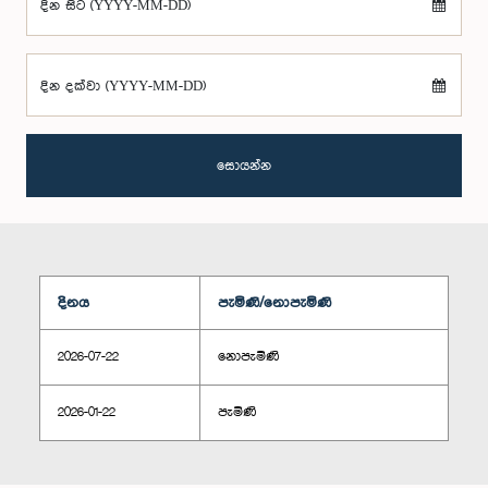
දින සිට (YYYY-MM-DD)
දින දක්වා (YYYY-MM-DD)
සොයන්න
දිනය
පැමිණි/නොපැමිණි
2026-07-22
නොපැමිණි
2026-01-22
පැමිණි