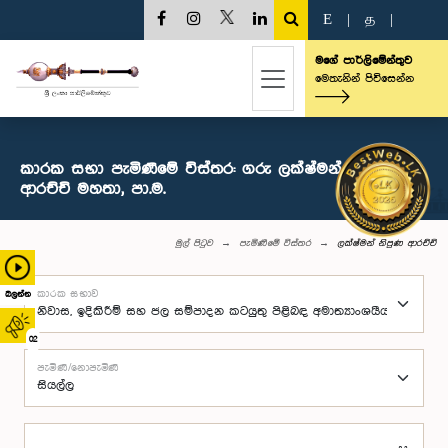
E
|
த
|
මගේ පාර්ලිමේන්තුව
මෙතැනින් පිවිසෙන්න
කාරක සභා පැමිණීමේ විස්තර: ගරු ලක්ෂ්මන් නිපුණ
ආරච්චි මහතා, පා.ම.
මුල් පිටුව
පැමිණීමේ විස්තර
ලක්ෂ්මන් නිපුණ ආරච්චි
කාරක සභාව
බලන්න
02
පැමිණි/නොපැමිණි