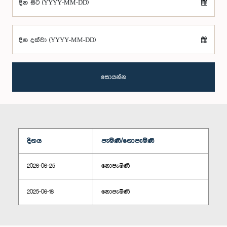
දින සිට (YYYY-MM-DD)
දින දක්වා (YYYY-MM-DD)
සොයන්න
දිනය
පැමිණි/නොපැමිණි
2026-06-25
නොපැමිණි
2025-06-18
නොපැමිණි