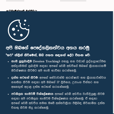
පාර්ලි‌මේන්තුවේ මන්ත්‍රීවරු
මුල් පිටුව
පාර්ලිමේන්තු ජංගම යෙදුම
අපි ඔබගේ පෞද්ගලිකත්වය අගය කරමු
"හරි" ක්ලික් කිරීමෙන්, ඔබ පහත සඳහන් දේට එකඟ වේ:
සැසි ලුහුබැඳීම (Session Tracking):
පහසු සහ වඩාත් පුද්ගලාරෝපිත
අත්දැකීමක් ලබාදීම සඳහා අපගේ වෙබ් අඩවියේ ඔබගේ ක්‍රියාකාරකම්
නිරීක්ෂණය කිරීමට අපි සැසි භාවිතා කරන්නෙමු.
අප හා සම්බන්ධ වී සිටින්න :
දත්ත සටහන් කිරීම:
අපගේ සේවාවන්හි ආරක්ෂාව සහ ක්‍රියාකාරීත්වය
සහතික කිරීම සඳහා අපි ඔබගේ IP ලිපිනය, උපාංග විස්තර සහ
අනෙකුත් අදාළ දත්ත සටහන් කරගන්නෙමු.
සම්මාන
පරිශීලක හැසිරීම් විශ්ලේෂණය:
අපගේ වෙබ් අඩවිය වැඩිදියුණු කිරීම
සඳහා අපි පරිශීලක හැසිරීම විශ්ලේෂණය කරන්නෙමු. ඒ සඳහා
අපගේ වෙබ් අඩවිය සමඟ ඔබේ අන්තර්ක්‍රියා පිළිබඳ නිර්නාමික දත්ත
පෞද්ගලිකත්ව ප්‍රතිපත්තිය
එකතු කිරීම සිදු කරන්නෙමු.