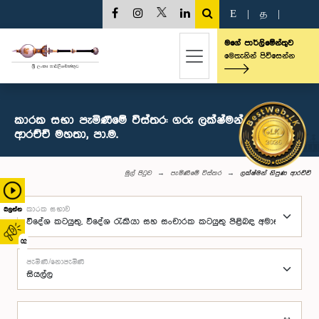
E
|
த
|
මගේ පාර්ලිමේන්තුව
මෙතැනින් පිවිසෙන්න
කාරක සභා පැමිණීමේ විස්තර: ගරු ලක්ෂ්මන් නිපුණ
ආරච්චි මහතා, පා.ම.
මුල් පිටුව
පැමිණීමේ විස්තර
ලක්ෂ්මන් නිපුණ ආරච්චි
කාරක සභාව
බලන්න
02
පැමිණි/නොපැමිණි