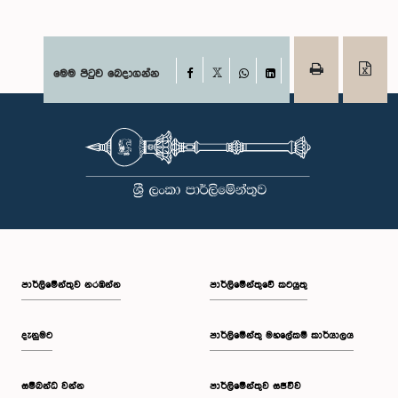
Facebook
මෙම පිටුව බෙදාගන්න
X
WhatsApp
LinkedIn
පාර්ලි‌මේන්තුව නරඹන්න
පාර්ලිමේන්තුවේ කටයුතු
දැනුමට
පාර්ලිමේන්තු මහලේකම් කාර්යාලය
සම්බන්ධ වන්න
පාර්ලිමේන්තුව සජීවීව