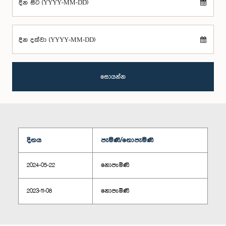
දින සිට (YYYY-MM-DD)
දින දක්වා (YYYY-MM-DD)
සොයන්න
දිනය
පැමිණි/නොපැමිණි
2024-05-22
නොපැමිණි
2023-11-08
නොපැමිණි