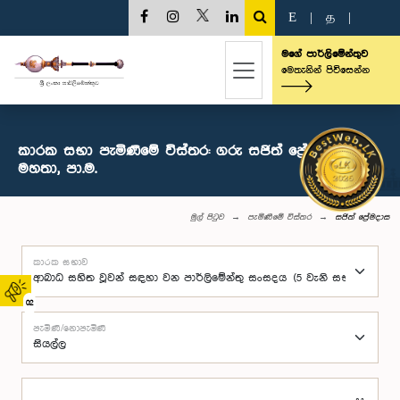
E
|
த
|
මගේ පාර්ලිමේන්තුව
මෙතැනින් පිවිසෙන්න
කාරක සභා පැමිණීමේ විස්තර: ගරු සජිත් ප්‍රේමදාස
මහතා, පා.ම.
මුල් පිටුව
පැමිණීමේ විස්තර
සජිත් ප්‍රේමදාස
කාරක සභාව
02
පැමිණි/නොපැමිණි