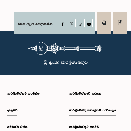
Facebook
මෙම පිටුව බෙදාගන්න
X
WhatsApp
LinkedIn
පාර්ලි‌මේන්තුව නරඹන්න
පාර්ලිමේන්තුවේ කටයුතු
දැනුමට
පාර්ලිමේන්තු මහලේකම් කාර්යාලය
සම්බන්ධ වන්න
පාර්ලිමේන්තුව සජීවීව