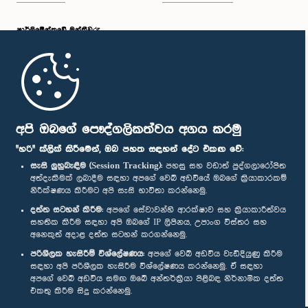
පාර්ලි‌මේන්තුවේ මන්ත්‍රීවරු
මුල් පිටුව
පාර්ලිමේන්තු ජංගම යෙදුම
අපි ඔබගේ පෞද්ගලිකත්වය අගය කරමු
"හරි" ක්ලික් කිරීමෙන්, ඔබ පහත සඳහන් දේට එකඟ වේ:
සැසි ලුහුබැඳීම (Session Tracking):
පහසු සහ වඩාත් පුද්ගලාරෝපිත
අත්දැකීමක් ලබාදීම සඳහා අපගේ වෙබ් අඩවියේ ඔබගේ ක්‍රියාකාරකම්
නිරීක්ෂණය කිරීමට අපි සැසි භාවිතා කරන්නෙමු.
අප හා සම්බන්ධ වී සිටින්න :
දත්ත සටහන් කිරීම:
අපගේ සේවාවන්හි ආරක්ෂාව සහ ක්‍රියාකාරීත්වය
සහතික කිරීම සඳහා අපි ඔබගේ IP ලිපිනය, උපාංග විස්තර සහ
අනෙකුත් අදාළ දත්ත සටහන් කරගන්නෙමු.
සම්මාන
පරිශීලක හැසිරීම් විශ්ලේෂණය:
අපගේ වෙබ් අඩවිය වැඩිදියුණු කිරීම
සඳහා අපි පරිශීලක හැසිරීම විශ්ලේෂණය කරන්නෙමු. ඒ සඳහා
අපගේ වෙබ් අඩවිය සමඟ ඔබේ අන්තර්ක්‍රියා පිළිබඳ නිර්නාමික දත්ත
පෞද්ගලිකත්ව ප්‍රතිපත්තිය
එකතු කිරීම සිදු කරන්නෙමු.