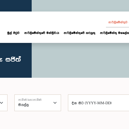
පාර්ලි‌මේන්තු
මුල් පිටුව
පාර්ලි‌මේන්තුවේ මන්ත්‍රීවරු
පාර්ලිමේන්තුවේ කටයුතු
පාර්ලිමේන්තු මහලේක
ු සජිත්
පැමිණි/නොපැමිණි
දින සිට (YYYY-MM-DD)