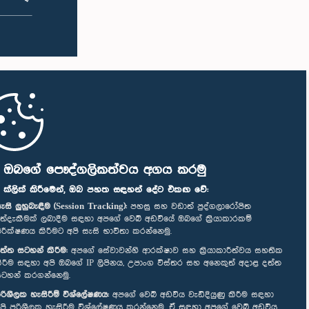
ි ඔබගේ පෞද්ගලිකත්වය අගය කරමු
" ක්ලික් කිරීමෙන්, ඔබ පහත සඳහන් දේට එකඟ වේ:
ැසි ලුහුබැඳීම (Session Tracking):
පහසු සහ වඩාත් පුද්ගලාරෝපිත
ත්දැකීමක් ලබාදීම සඳහා අපගේ වෙබ් අඩවියේ ඔබගේ ක්‍රියාකාරකම්
ිරීක්ෂණය කිරීමට අපි සැසි භාවිතා කරන්නෙමු.
ත්ත සටහන් කිරීම:
අපගේ සේවාවන්හි ආරක්ෂාව සහ ක්‍රියාකාරීත්වය සහතික
ිරීම සඳහා අපි ඔබගේ IP ලිපිනය, උපාංග විස්තර සහ අනෙකුත් අදාළ දත්ත
ටහන් කරගන්නෙමු.
රිශීලක හැසිරීම් විශ්ලේෂණය:
අපගේ වෙබ් අඩවිය වැඩිදියුණු කිරීම සඳහා
පි පරිශීලක හැසිරීම විශ්ලේෂණය කරන්නෙමු. ඒ සඳහා අපගේ වෙබ් අඩවිය