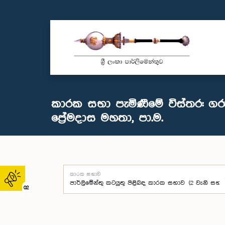
කාරක සභා පැමිණීමේ විස්තර: ගර
ප්‍රේමදාස මහතා, පා.ම.
කාරක සභාව
02