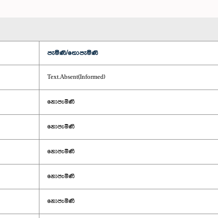
පැමිණි/නොපැමිණි
Text.Absent(Informed)
නොපැමිණි
නොපැමිණි
නොපැමිණි
නොපැමිණි
නොපැමිණි