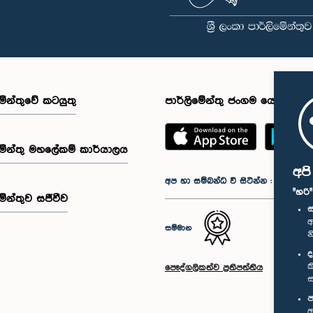
මේන්තුවේ කටයුතු
පාර්ලිමේන්තු ජංගම යෙදුම
මේන්තු මහලේකම් කාර්යාලය
අප
අප හා සම්බන්ධ වී සිටින්න :
"හරි
මේන්තුව සජීවීව
ස
අ
සම්මාන
න
ද
ක
පෞද්ගලිකත්ව ප්‍රතිපත්තිය
ස
ප
අ