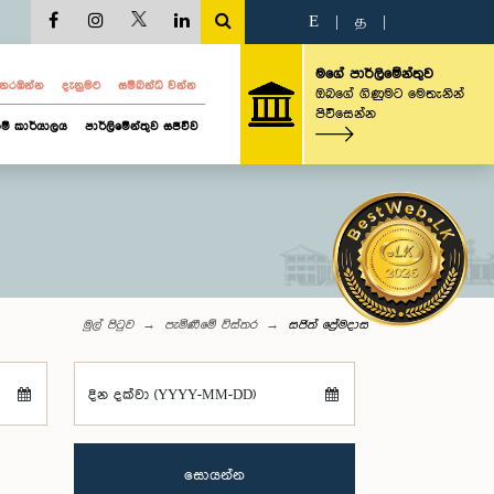
E
|
த
|
මගේ පාර්ලිමේන්තුව
ව නරඹන්න
දැනුමට
සම්බන්ධ වන්න
ඔබගේ ගිණුමට මෙතැනින්
පිවිසෙන්න
ම් කාර්යාලය
පාර්ලිමේන්තුව සජීවීව
මුල් පිටුව
පැමිණීමේ විස්තර
සජිත් ප්‍රේමදාස
දින දක්වා (YYYY-MM-DD)
සොයන්න