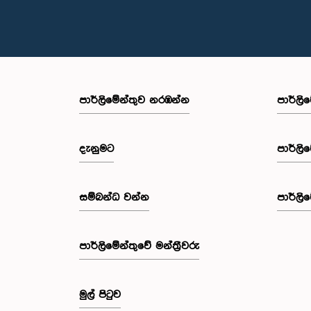
පාර්ලි‌මේන්තුව නරඹන්න
පාර්ලි
දැනුමට
පාර්ලි
සම්බන්ධ වන්න
පාර්ලි
පාර්ලි‌මේන්තුවේ මන්ත්‍රීවරු
මුල් පිටුව