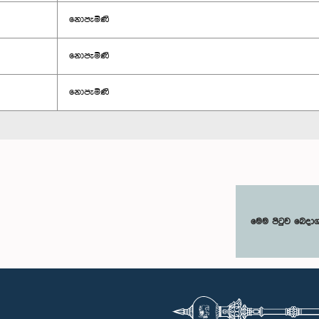
නොපැමිණි
නොපැමිණි
නොපැමිණි
මෙම පිටුව බෙදා