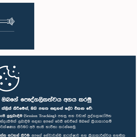
ි ඔබගේ පෞද්ගලිකත්වය අගය කරමු
" ක්ලික් කිරීමෙන්, ඔබ පහත සඳහන් දේට එකඟ වේ:
ැසි ලුහුබැඳීම (Session Tracking):
පහසු සහ වඩාත් පුද්ගලාරෝපිත
ත්දැකීමක් ලබාදීම සඳහා අපගේ වෙබ් අඩවියේ ඔබගේ ක්‍රියාකාරකම්
ිරීක්ෂණය කිරීමට අපි සැසි භාවිතා කරන්නෙමු.
ත්ත සටහන් කිරීම:
අපගේ සේවාවන්හි ආරක්ෂාව සහ ක්‍රියාකාරීත්වය සහතික