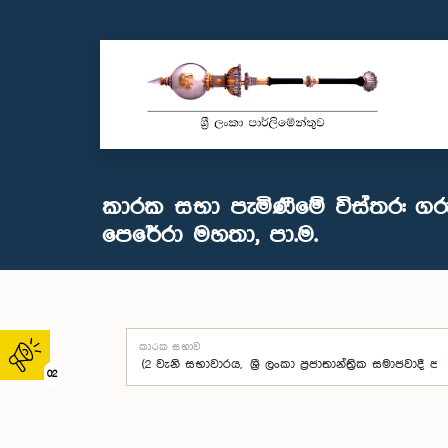
කාරක සභා පැමිණීමේ විස්තර: ගරු
පෙරේරා මහතා, පා.ම.
කාරක සභාව
02