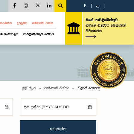
E
|
த
|
මගේ පාර්ලිමේන්තුව
ව නරඹන්න
දැනුමට
සම්බන්ධ වන්න
ඔබගේ ගිණුමට මෙතැනින්
පිවිසෙන්න
ම් කාර්යාලය
පාර්ලිමේන්තුව සජීවීව
මුල් පිටුව
පැමිණීමේ විස්තර
ඩිලාන් පෙරේරා
දින දක්වා (YYYY-MM-DD)
සොයන්න