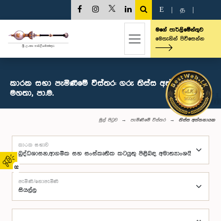
E
|
த
|
මගේ පාර්ලිමේන්තුව
මෙතැනින් පිවිසෙන්න
කාරක සභා පැමිණීමේ විස්තර: ගරු තිස්ස අත්තනායක
මහතා, පා.ම.
මුල් පිටුව
පැමිණීමේ විස්තර
තිස්ස අත්තනායක
කාරක සභාව
02
පැමිණි/නොපැමිණි