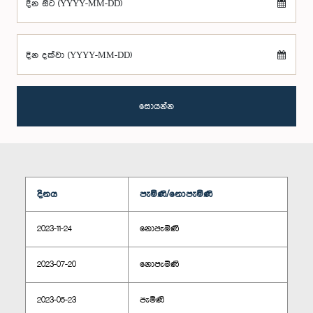
දින සිට (YYYY-MM-DD)
දින දක්වා (YYYY-MM-DD)
සොයන්න
දිනය
පැමිණි/නොපැමිණි
2023-11-24
නොපැමිණි
2023-07-20
නොපැමිණි
2023-05-23
පැමිණි