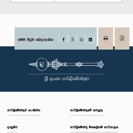
Facebook
මෙම පිටුව බෙදාගන්න
X
WhatsApp
LinkedIn
පාර්ලි‌මේන්තුව නරඹන්න
පාර්ලිමේන්තුවේ කටයුතු
දැනුමට
පාර්ලිමේන්තු මහලේකම් කාර්යාලය