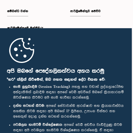
සම්බන්ධ වන්න
පාර්ලිමේන්තුව සජීවීව
පාර්ලි‌මේන්තුවේ මන්ත්‍රීවරු
මුල් පිටුව
පාර්ලිමේන්තු ජංගම යෙදුම
අපි ඔබගේ පෞද්ගලිකත්වය අගය කරමු
"හරි" ක්ලික් කිරීමෙන්, ඔබ පහත සඳහන් දේට එකඟ වේ:
සැසි ලුහුබැඳීම (Session Tracking):
පහසු සහ වඩාත් පුද්ගලාරෝපිත
අත්දැකීමක් ලබාදීම සඳහා අපගේ වෙබ් අඩවියේ ඔබගේ ක්‍රියාකාරකම්
නිරීක්ෂණය කිරීමට අපි සැසි භාවිතා කරන්නෙමු.
අප හා සම්බන්ධ වී සිටින්න :
දත්ත සටහන් කිරීම:
අපගේ සේවාවන්හි ආරක්ෂාව සහ ක්‍රියාකාරීත්වය
සහතික කිරීම සඳහා අපි ඔබගේ IP ලිපිනය, උපාංග විස්තර සහ
අනෙකුත් අදාළ දත්ත සටහන් කරගන්නෙමු.
සම්මාන
පරිශීලක හැසිරීම් විශ්ලේෂණය:
අපගේ වෙබ් අඩවිය වැඩිදියුණු කිරීම
සඳහා අපි පරිශීලක හැසිරීම විශ්ලේෂණය කරන්නෙමු. ඒ සඳහා