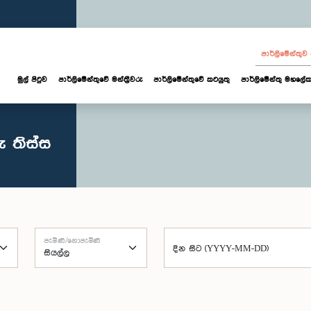
පාර්ලි‌මේන්තු
මුල් පිටුව
පාර්ලි‌මේන්තුවේ මන්ත්‍රීවරු
පාර්ලිමේන්තුවේ කටයුතු
පාර්ලිමේන්තු මහලේක
ු තිස්ස
පැමිණි/නොපැමිණි
දින සිට (YYYY-MM-DD)