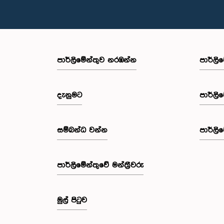
පාර්ලි‌මේන්තුව නරඹන්න
පාර්ලි
දැනුමට
පාර්ලි
සම්බන්ධ වන්න
පාර්ලි
පාර්ලි‌මේන්තුවේ මන්ත්‍රීවරු
මුල් පිටුව