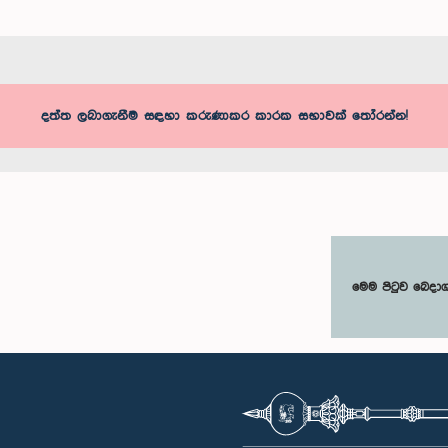
දත්ත ලබාගැනීම සඳහා කරුණාකර කාරක සභාවක් තෝරන්න!
මෙම පිටුව බෙදා