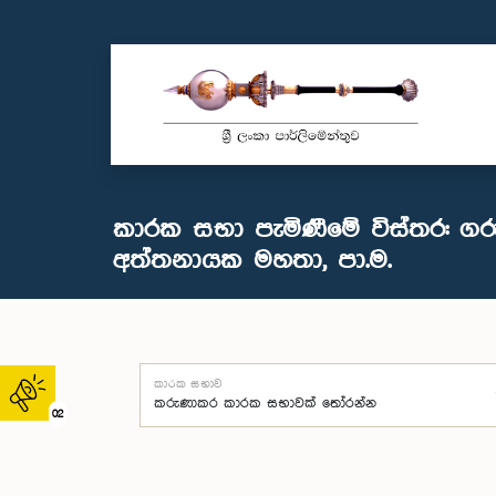
කාරක සභා පැමිණීමේ විස්තර: ගර
අත්තනායක මහතා, පා.ම.
කාරක සභාව
02