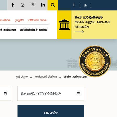
E
|
த
|
මගේ පාර්ලිමේන්තුව
ව නරඹන්න
දැනුමට
සම්බන්ධ වන්න
ඔබගේ ගිණුමට මෙතැනින්
පිවිසෙන්න
ම් කාර්යාලය
පාර්ලිමේන්තුව සජීවීව
මුල් පිටුව
පැමිණීමේ විස්තර
තිස්ස අත්තනායක
දින දක්වා (YYYY-MM-DD)
සොයන්න