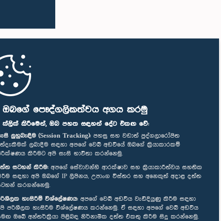
ි ඔබගේ පෞද්ගලිකත්වය අගය කරමු
" ක්ලික් කිරීමෙන්, ඔබ පහත සඳහන් දේට එකඟ වේ:
ැසි ලුහුබැඳීම (Session Tracking):
පහසු සහ වඩාත් පුද්ගලාරෝපිත
ත්දැකීමක් ලබාදීම සඳහා අපගේ වෙබ් අඩවියේ ඔබගේ ක්‍රියාකාරකම්
ිරීක්ෂණය කිරීමට අපි සැසි භාවිතා කරන්නෙමු.
ත්ත සටහන් කිරීම:
අපගේ සේවාවන්හි ආරක්ෂාව සහ ක්‍රියාකාරීත්වය සහතික
ිරීම සඳහා අපි ඔබගේ IP ලිපිනය, උපාංග විස්තර සහ අනෙකුත් අදාළ දත්ත
ටහන් කරගන්නෙමු.
රිශීලක හැසිරීම් විශ්ලේෂණය:
අපගේ වෙබ් අඩවිය වැඩිදියුණු කිරීම සඳහා
පි පරිශීලක හැසිරීම විශ්ලේෂණය කරන්නෙමු. ඒ සඳහා අපගේ වෙබ් අඩවිය
මඟ ඔබේ අන්තර්ක්‍රියා පිළිබඳ නිර්නාමික දත්ත එකතු කිරීම සිදු කරන්නෙමු.