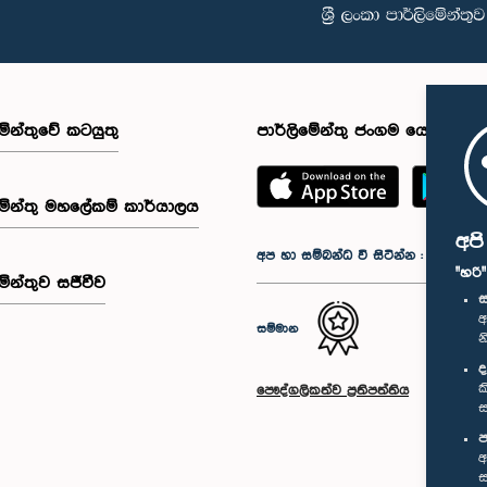
මේන්තුවේ කටයුතු
පාර්ලිමේන්තු ජංගම යෙදුම
මේන්තු මහලේකම් කාර්යාලය
අප
අප හා සම්බන්ධ වී සිටින්න :
"හරි
මේන්තුව සජීවීව
ස
අ
සම්මාන
න
ද
ක
පෞද්ගලිකත්ව ප්‍රතිපත්තිය
ස
ප
අ
ස