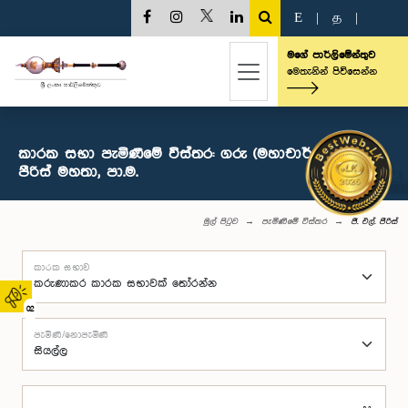
E
|
த
|
මගේ පාර්ලිමේන්තුව
මෙතැනින් පිවිසෙන්න
කාරක සභා පැමිණීමේ විස්තර: ගරු (මහාචාර්ය) ජී. එල්.
පීරිස් මහතා, පා.ම.
මුල් පිටුව
පැමිණීමේ විස්තර
ජී. එල්. පීරිස්
කාරක සභාව
02
පැමිණි/නොපැමිණි