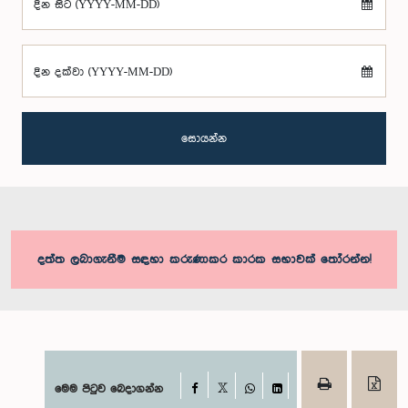
දින සිට (YYYY-MM-DD)
දින දක්වා (YYYY-MM-DD)
සොයන්න
දත්ත ලබාගැනීම සඳහා කරුණාකර කාරක සභාවක් තෝරන්න!
Facebook
මෙම පිටුව බෙදාගන්න
X
WhatsApp
LinkedIn