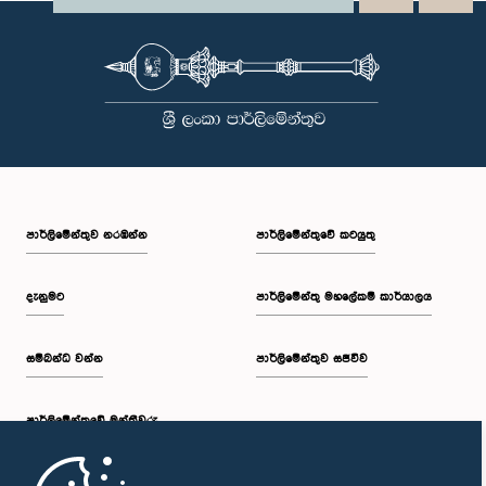
පාර්ලි‌මේන්තුව නරඹන්න
පාර්ලිමේන්තුවේ කටයුතු
දැනුමට
පාර්ලිමේන්තු මහලේකම් කාර්යාලය
සම්බන්ධ වන්න
පාර්ලිමේන්තුව සජීවීව
පාර්ලි‌මේන්තුවේ මන්ත්‍රීවරු
මුල් පිටුව