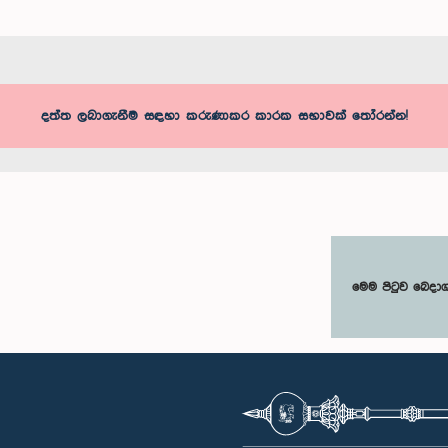
දත්ත ලබාගැනීම සඳහා කරුණාකර කාරක සභාවක් තෝරන්න!
මෙම පිටුව බෙදා