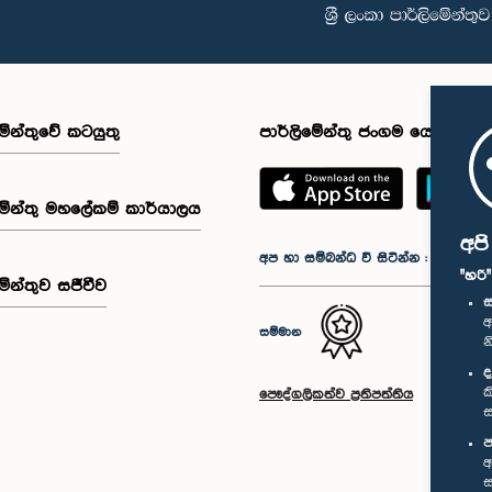
මේන්තුවේ කටයුතු
පාර්ලිමේන්තු ජංගම යෙදුම
මේන්තු මහලේකම් කාර්යාලය
අප
අප හා සම්බන්ධ වී සිටින්න :
"හරි
මේන්තුව සජීවීව
ස
අ
සම්මාන
න
ද
ක
පෞද්ගලිකත්ව ප්‍රතිපත්තිය
ස
ප
අ
ස