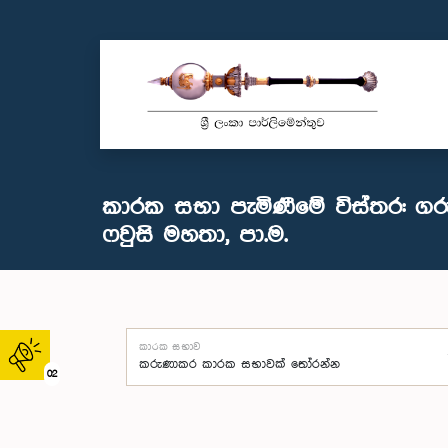
කාරක සභා පැමිණීමේ විස්තර: ගරු 
ෆවුසි මහතා, පා.ම.
කාරක සභාව
02