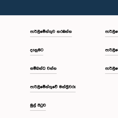
පාර්ලි‌මේන්තුව නරඹන්න
පාර්ලි
දැනුමට
පාර්ලි
සම්බන්ධ වන්න
පාර්ලි
පාර්ලි‌මේන්තුවේ මන්ත්‍රීවරු
මුල් පිටුව