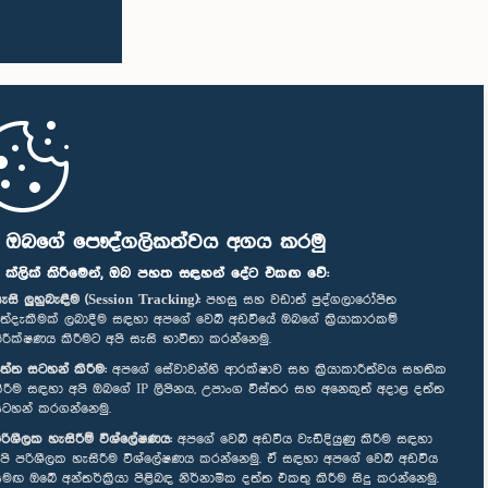
ි ඔබගේ පෞද්ගලිකත්වය අගය කරමු
" ක්ලික් කිරීමෙන්, ඔබ පහත සඳහන් දේට එකඟ වේ:
ැසි ලුහුබැඳීම (Session Tracking):
පහසු සහ වඩාත් පුද්ගලාරෝපිත
ත්දැකීමක් ලබාදීම සඳහා අපගේ වෙබ් අඩවියේ ඔබගේ ක්‍රියාකාරකම්
ිරීක්ෂණය කිරීමට අපි සැසි භාවිතා කරන්නෙමු.
ත්ත සටහන් කිරීම:
අපගේ සේවාවන්හි ආරක්ෂාව සහ ක්‍රියාකාරීත්වය සහතික
ිරීම සඳහා අපි ඔබගේ IP ලිපිනය, උපාංග විස්තර සහ අනෙකුත් අදාළ දත්ත
ටහන් කරගන්නෙමු.
රිශීලක හැසිරීම් විශ්ලේෂණය:
අපගේ වෙබ් අඩවිය වැඩිදියුණු කිරීම සඳහා
පි පරිශීලක හැසිරීම විශ්ලේෂණය කරන්නෙමු. ඒ සඳහා අපගේ වෙබ් අඩවිය
මඟ ඔබේ අන්තර්ක්‍රියා පිළිබඳ නිර්නාමික දත්ත එකතු කිරීම සිදු කරන්නෙමු.