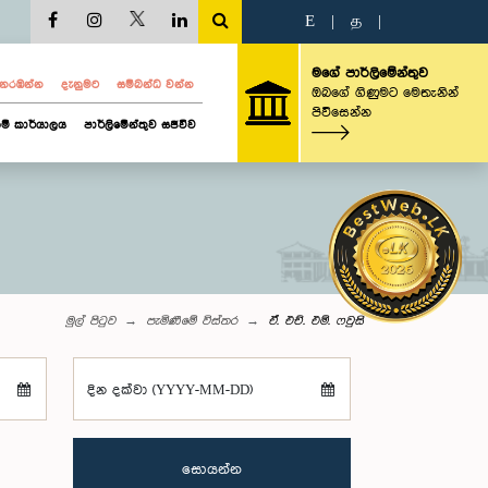
E
|
த
|
මගේ පාර්ලිමේන්තුව
ව නරඹන්න
දැනුමට
සම්බන්ධ වන්න
ඔබගේ ගිණුමට මෙතැනින්
පිවිසෙන්න
ම් කාර්යාලය
පාර්ලිමේන්තුව සජීවීව
මුල් පිටුව
පැමිණීමේ විස්තර
ඒ. එච්. එම්. ෆවුසි
දින දක්වා (YYYY-MM-DD)
සොයන්න