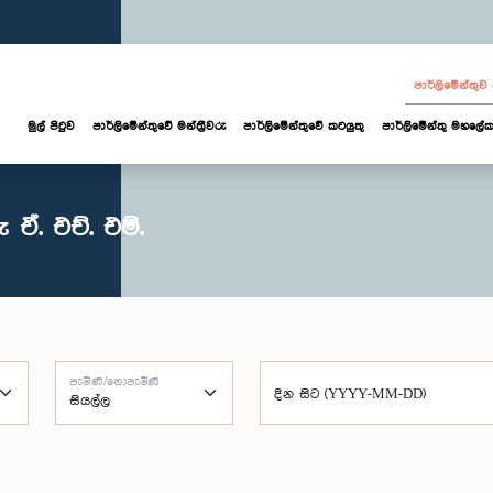
පාර්ලි‌මේන්තු
මුල් පිටුව
පාර්ලි‌මේන්තුවේ මන්ත්‍රීවරු
පාර්ලිමේන්තුවේ කටයුතු
පාර්ලිමේන්තු මහලේක
ඒ. එච්. එම්.
පැමිණි/නොපැමිණි
දින සිට (YYYY-MM-DD)