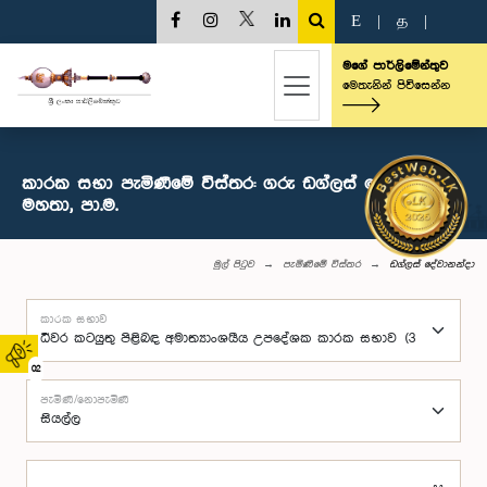
E
|
த
|
මගේ පාර්ලිමේන්තුව
මෙතැනින් පිවිසෙන්න
කාරක සභා පැමිණීමේ විස්තර: ගරු ඩග්ලස් දේවානන්දා
මහතා, පා.ම.
මුල් පිටුව
පැමිණීමේ විස්තර
ඩග්ලස් දේවානන්දා
කාරක සභාව
02
පැමිණි/නොපැමිණි