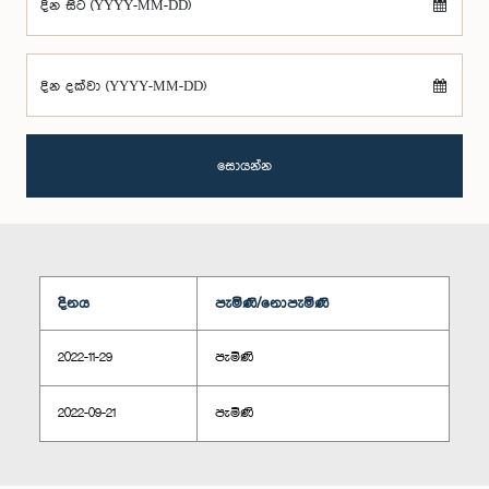
දින සිට (YYYY-MM-DD)
දින දක්වා (YYYY-MM-DD)
සොයන්න
දිනය
පැමිණි/නොපැමිණි
2022-11-29
පැමිණි
2022-09-21
පැමිණි