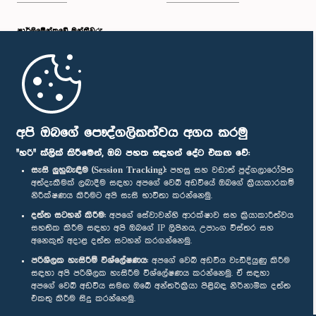
පාර්ලි‌මේන්තුවේ මන්ත්‍රීවරු
මුල් පිටුව
පාර්ලිමේන්තු ජංගම යෙදුම
අපි ඔබගේ පෞද්ගලිකත්වය අගය කරමු
"හරි" ක්ලික් කිරීමෙන්, ඔබ පහත සඳහන් දේට එකඟ වේ:
සැසි ලුහුබැඳීම (Session Tracking):
පහසු සහ වඩාත් පුද්ගලාරෝපිත
අත්දැකීමක් ලබාදීම සඳහා අපගේ වෙබ් අඩවියේ ඔබගේ ක්‍රියාකාරකම්
නිරීක්ෂණය කිරීමට අපි සැසි භාවිතා කරන්නෙමු.
අප හා සම්බන්ධ වී සිටින්න :
දත්ත සටහන් කිරීම:
අපගේ සේවාවන්හි ආරක්ෂාව සහ ක්‍රියාකාරීත්වය
සහතික කිරීම සඳහා අපි ඔබගේ IP ලිපිනය, උපාංග විස්තර සහ
අනෙකුත් අදාළ දත්ත සටහන් කරගන්නෙමු.
සම්මාන
පරිශීලක හැසිරීම් විශ්ලේෂණය:
අපගේ වෙබ් අඩවිය වැඩිදියුණු කිරීම
සඳහා අපි පරිශීලක හැසිරීම විශ්ලේෂණය කරන්නෙමු. ඒ සඳහා
අපගේ වෙබ් අඩවිය සමඟ ඔබේ අන්තර්ක්‍රියා පිළිබඳ නිර්නාමික දත්ත
පෞද්ගලිකත්ව ප්‍රතිපත්තිය
එකතු කිරීම සිදු කරන්නෙමු.