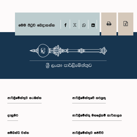
Facebook
මෙම පිටුව බෙදාගන්න
X
WhatsApp
LinkedIn
පාර්ලි‌මේන්තුව නරඹන්න
පාර්ලිමේන්තුවේ කටයුතු
දැනුමට
පාර්ලිමේන්තු මහලේකම් කාර්යාලය
සම්බන්ධ වන්න
පාර්ලිමේන්තුව සජීවීව