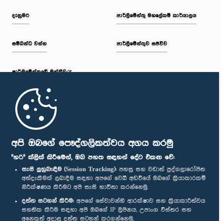
දැනුමට
පාර්ලිමේන්තු මහලේකම් කාර්යාලය
සම්බන්ධ වන්න
පාර්ලිමේන්තුව සජීවීව
පාර්ලි‌මේන්තුවේ මන්ත්‍රීවරු
මුල් පිටුව
පාර්ලිමේන්තු ජංගම යෙදුම
අපි ඔබගේ පෞද්ගලිකත්වය අගය කරමු
"හරි" ක්ලික් කිරීමෙන්, ඔබ පහත සඳහන් දේට එකඟ වේ:
සැසි ලුහුබැඳීම (Session Tracking):
පහසු සහ වඩාත් පුද්ගලාරෝපිත
අත්දැකීමක් ලබාදීම සඳහා අපගේ වෙබ් අඩවියේ ඔබගේ ක්‍රියාකාරකම්
නිරීක්ෂණය කිරීමට අපි සැසි භාවිතා කරන්නෙමු.
අප හා සම්බන්ධ වී සිටින්න :
දත්ත සටහන් කිරීම:
අපගේ සේවාවන්හි ආරක්ෂාව සහ ක්‍රියාකාරීත්වය
සහතික කිරීම සඳහා අපි ඔබගේ IP ලිපිනය, උපාංග විස්තර සහ
අනෙකුත් අදාළ දත්ත සටහන් කරගන්නෙමු.