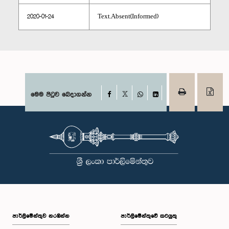
2020-01-24
Text.Absent(Informed)
Facebook
මෙම පිටුව බෙදාගන්න
X
WhatsApp
LinkedIn
පාර්ලි‌මේන්තුව නරඹන්න
පාර්ලිමේන්තුවේ කටයුතු