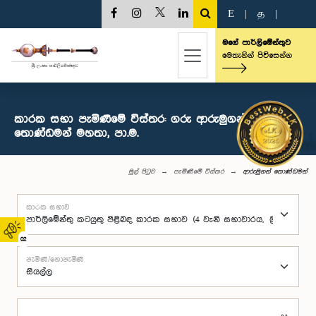
E
|
த
|
මගේ පාර්ලිමේන්තුව
මෙතැනින් පිවිසෙන්න
කාරක සභා පැමිණීමේ විස්තර: ගරු ආරුමුගන්
තොණ්ඩමන් මහතා, පා.ම.
මුල් පිටුව
පැමිණීමේ විස්තර
ආරුමුගන් තොණ්ඩමන්
කාරක සභාව
02
පැමිණි/නොපැමිණි