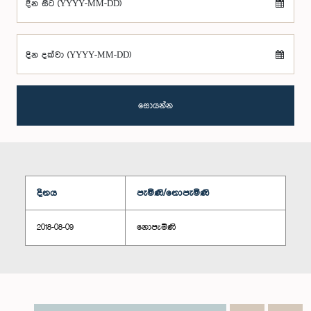
දින සිට (YYYY-MM-DD)
දින දක්වා (YYYY-MM-DD)
සොයන්න
දිනය
පැමිණි/නොපැමිණි
2018-08-09
නොපැමිණි