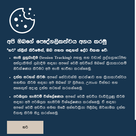
මුල් පිටුව
පාර්ලිමේන්තු ජංගම යෙදුම
අපි ඔබගේ පෞද්ගලිකත්වය අගය කරමු
"හරි" ක්ලික් කිරීමෙන්, ඔබ පහත සඳහන් දේට එකඟ වේ:
සැසි ලුහුබැඳීම (Session Tracking):
පහසු සහ වඩාත් පුද්ගලාරෝපිත
අත්දැකීමක් ලබාදීම සඳහා අපගේ වෙබ් අඩවියේ ඔබගේ ක්‍රියාකාරකම්
නිරීක්ෂණය කිරීමට අපි සැසි භාවිතා කරන්නෙමු.
අප හා සම්බන්ධ වී සිටින්න :
දත්ත සටහන් කිරීම:
අපගේ සේවාවන්හි ආරක්ෂාව සහ ක්‍රියාකාරීත්වය
සහතික කිරීම සඳහා අපි ඔබගේ IP ලිපිනය, උපාංග විස්තර සහ
අනෙකුත් අදාළ දත්ත සටහන් කරගන්නෙමු.
සම්මාන
පරිශීලක හැසිරීම් විශ්ලේෂණය:
අපගේ වෙබ් අඩවිය වැඩිදියුණු කිරීම
සඳහා අපි පරිශීලක හැසිරීම විශ්ලේෂණය කරන්නෙමු. ඒ සඳහා
අපගේ වෙබ් අඩවිය සමඟ ඔබේ අන්තර්ක්‍රියා පිළිබඳ නිර්නාමික දත්ත
පෞද්ගලිකත්ව ප්‍රතිපත්තිය
එකතු කිරීම සිදු කරන්නෙමු.
© ශ්‍රී ලංකා පාර්ලි‌මේන්තුව.
හරි
සියලු හිමිකම් ඇවිරිණි.
නිර්මාණය සහ සංවර්ධනය
TekGeeks