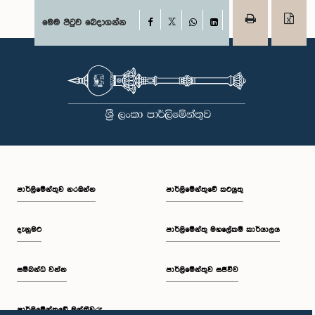
Facebook
මෙම පිටුව බෙදාගන්න
X
WhatsApp
LinkedIn
පාර්ලි‌මේන්තුව නරඹන්න
පාර්ලිමේන්තුවේ කටයුතු
දැනුමට
පාර්ලිමේන්තු මහලේකම් කාර්යාලය
සම්බන්ධ වන්න
පාර්ලිමේන්තුව සජීවීව
පාර්ලි‌මේන්තුවේ මන්ත්‍රීවරු