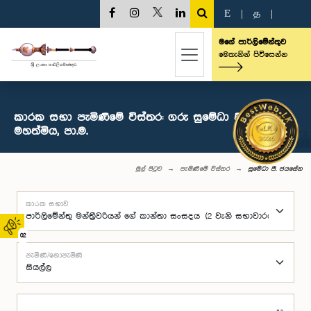
E
|
த
|
මගේ පාර්ලිමේන්තුව
මෙතැනින් පිවිසෙන්න
කාරක සභා පැමිණීමේ විස්තර: ගරු සුමේධා ජී. ජයසේන
මහත්මිය, පා.ම.
මුල් පිටුව
පැමිණීමේ විස්තර
සුමේධා ජී. ජයසේන
කාරක සභාව
02
පැමිණි/නොපැමිණි