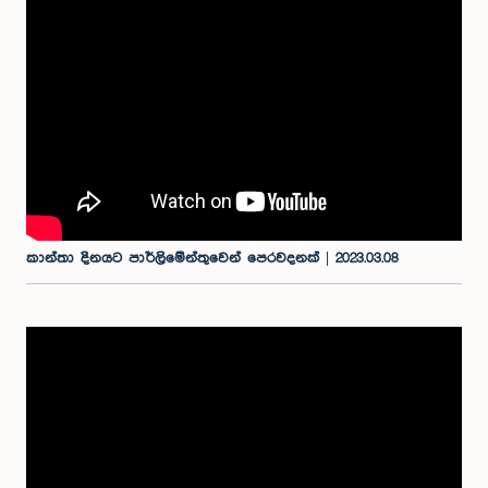
කාන්තා දිනයට පාර්ලිමේන්තුවෙන් පෙරවදනක් | 2023.03.08