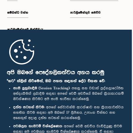
සම්බන්ධ වන්න
පාර්ලිමේන්තුව සජීවීව
පාර්ලි‌මේන්තුවේ මන්ත්‍රීවරු
මුල් පිටුව
පාර්ලිමේන්තු ජංගම යෙදුම
අපි ඔබගේ පෞද්ගලිකත්වය අගය කරමු
"හරි" ක්ලික් කිරීමෙන්, ඔබ පහත සඳහන් දේට එකඟ වේ:
සැසි ලුහුබැඳීම (Session Tracking):
පහසු සහ වඩාත් පුද්ගලාරෝපිත
අත්දැකීමක් ලබාදීම සඳහා අපගේ වෙබ් අඩවියේ ඔබගේ ක්‍රියාකාරකම්
නිරීක්ෂණය කිරීමට අපි සැසි භාවිතා කරන්නෙමු.
අප හා සම්බන්ධ වී සිටින්න :
දත්ත සටහන් කිරීම:
අපගේ සේවාවන්හි ආරක්ෂාව සහ ක්‍රියාකාරීත්වය
සහතික කිරීම සඳහා අපි ඔබගේ IP ලිපිනය, උපාංග විස්තර සහ
අනෙකුත් අදාළ දත්ත සටහන් කරගන්නෙමු.
සම්මාන
පරිශීලක හැසිරීම් විශ්ලේෂණය:
අපගේ වෙබ් අඩවිය වැඩිදියුණු කිරීම
සඳහා අපි පරිශීලක හැසිරීම විශ්ලේෂණය කරන්නෙමු. ඒ සඳහා