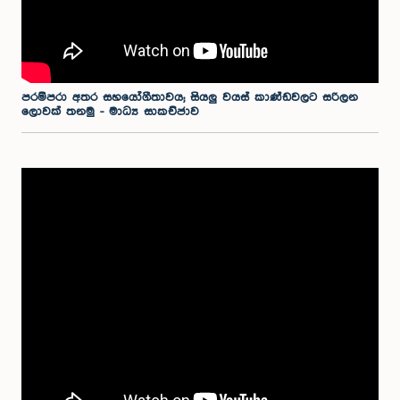
පරම්පරා අතර සහයෝගීතාවය; සියලු වයස් කාණ්ඩවලට සරිලන
ලොවක් තනමු - මාධ්‍ය සාකච්ජාව