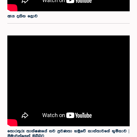
ඇය දකින ලොව
තොරතුරු තාක්ෂණයේ නව ප්‍රවණතා හමුවේ කාන්තාවගේ භූමිකාව |
සීමාවන්ගෙන් ඔබ්බට