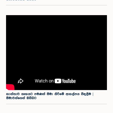
කාන්තාව ගෘහයට පමණක් සීමා කිරීමේ ආකල්පය බිඳලීම |
සීමාවන්ගෙන් ඔබ්බට