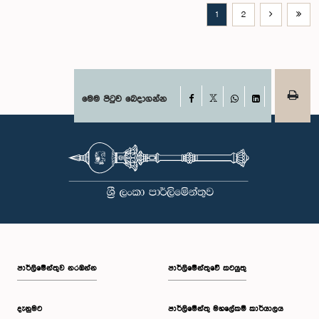
1
2
Facebook
මෙම පිටුව බෙදාගන්න
X
WhatsApp
LinkedIn
පාර්ලි‌මේන්තුව නරඹන්න
පාර්ලිමේන්තුවේ කටයුතු
දැනුමට
පාර්ලිමේන්තු මහලේකම් කාර්යාලය