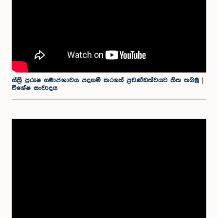
ස්ත්‍රී පුරුෂ සමාජභාවය පදනම් කරගත් ප්‍රචණ්ඩත්වයට තිත තබමු |
විශේෂ සංවාදය