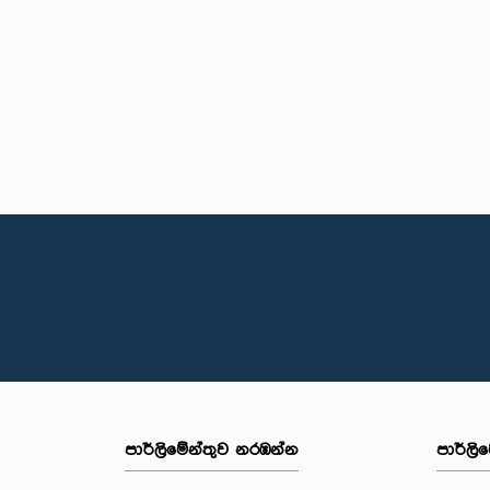
පාර්ලි‌මේන්තුව නරඹන්න
පාර්ලි