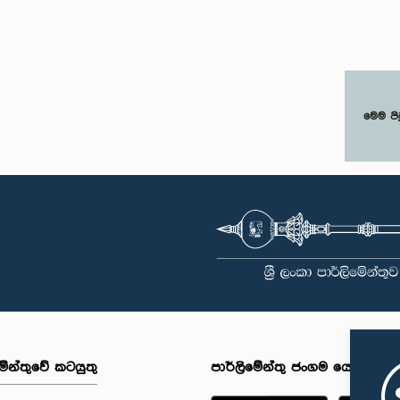
මෙම පි
මේන්තුවේ කටයුතු
පාර්ලිමේන්තු ජංගම යෙදුම