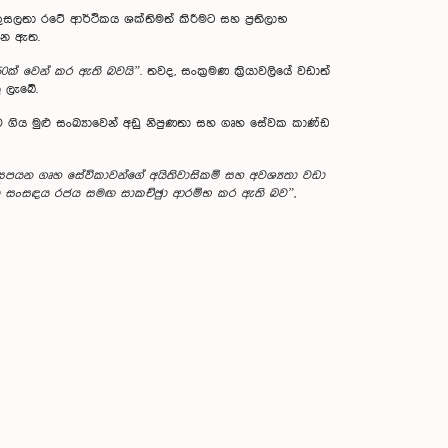
කුසලතා රටේ ආර්ථිකය ශක්තිමත් කිරීමට සහ ප‍්‍රතිලාභ
ගෙන ඇත.
50ක් වෙන් කර ඇති බවයි”
. තවද, සංක‍්‍රමණ ක‍්‍රියාවලියේ වඩාත්
ු ලැබේ.
ටත්ව ගිය මුළු සංඛ්‍යාවෙන් අඩු නිපුණතා සහ ගෘහ සේවක කාණ්ඩ
් සපයන ගෘහ සේවිකාවන්ගේ අයිතිවාසිකම් සහ අවශ්‍යතා වඩා
කාන්තා සංසඳය රජය සමඟ සාකච්ඡුා ආරම්භ කර ඇති බව”
,