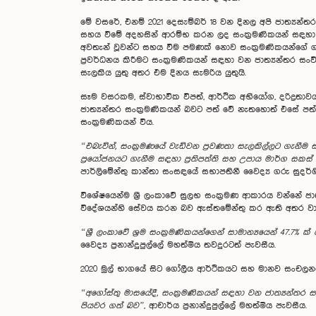
මේ වසරේ, එනම් 2021 දෙසැම්බර් 18 වන දිනල අපි ජාත්‍යන්ත
සහය වීමේ අදහසින් ආරම්භ කරන ලද සංක‍්‍රමණිකයන් සඳහා 
අවතැන් වූවන්ට සහය වීම පමණක් නොව සංක‍්‍රමණිකයන්ගේ ග
ප‍්‍රවර්ධනය කිරීමට සංක‍්‍රමණිකයන් සඳහා වන ජාත්‍යන්තර
සැලකිය යුතු අතර එම දිනය සැමරිය යුතුයි.
සෑම වසරකම, ස්වාභාවික විපත්, ආර්ථික අභියෝග, දරිද්‍රතා
ජාත්‍යන්තර සංක‍්‍රමණිකයන් බවට පත් වේ නැතහොත් එසේ පත
සංක‍්‍රමණිකයන් විය.
“එබැවින්, සංක‍්‍රමණයේ වැඩිවන ප‍්‍රවණතා සැලකිල්ලට ගැනී
ප‍්‍රයෝජනයට ගැනීම සඳහා ප‍්‍රතිපත්ති සහ උපාය මාර්ග සකස්
පාර්ලිමේන්තු කාන්තා සංසඳයේ සභාපතිනී වෛද්‍ය ගරු සුදර්ශිනී
විශේෂයෙන්ම ශ්‍රී ලංකාවේ සුලභ සංක‍්‍රමණ ආකාරය වන්නේ ජාත්‍
විදේශයන්හි සේවය කරන බව ඇස්තමේන්තු කර ඇති අතර වාර්ෂි
“ශ්‍රී ලංකාවේ ශ‍්‍රම සංක‍්‍රමණිකයන්ගෙන් සාමාන්‍යයෙන් 4
වෛද්‍ය ප‍්‍රනාන්දුපුල්ලේ මහත්මිය තවදුරටත් පැවසීය.
2020 මුල් භාගයේ සිට ගෝලීය ආර්ථිකයට සහ මානව සංචලනයට 
“අගෝස්තු මාසයේදී, සංක‍්‍රමණිකයන් සඳහා වන ජාත්‍යන්තර සංව
පියවර ගත් බව”
, ආචාර්ය ප‍්‍රනාන්දුපුල්ලේ මහත්මිය පැවසීය.