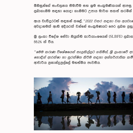
මිනිසුන්ගේ සංචලනය සීමාවීම සහ ශ‍්‍රම සංක‍්‍රමණිකයන් ආපස
ලබාගැනීම සඳහා යොදා ගැනීමට උපාය මාර්ග සකස් කරමින් සිට
ඇය වැඩිදුරටත් සඳහන් කළේ,
“2022 වසර සඳහා වන අයවැයෙන්
අවදානමක් ඇති අදියරක් වන්නේ සංක‍්‍රමණයට පෙර ලබන පුහුණුවයි
ශ්‍රී ලංකා විදේශ සේවා නියුක්ති කාර්යාංශයෙන් (SLBFE) ලබ
55.2% ක් විය.
“මෙම කරුණ විශේෂයෙන් සැලකිල්ලට ගනිමින්, ශ්‍රී ලංකාවේ
හොඳින් ආරක්ෂා හා සුරක්ෂිත කිරීම සඳහා අන්තර්ජාතික කම
ආචාර්ය ප‍්‍රනාන්දුපුල්ලේ මහත්මිය පැවසීය.