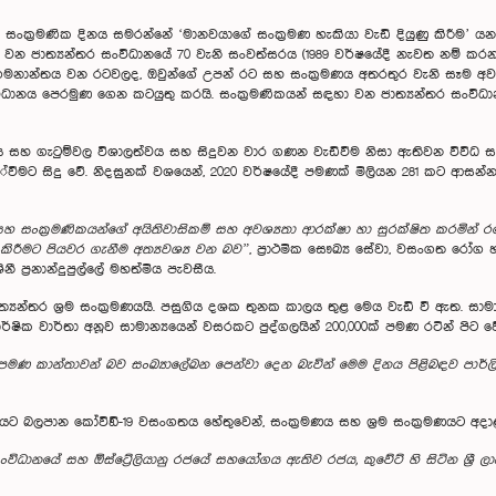
ර සංක‍්‍රමණික දිනය සමරන්නේ ‘මානවයාගේ සංක‍්‍රමණ හැකියා වැඩි දියුණු කිරීම’
වන ජාත්‍යන්තර සංවිධානයේ 70 වැනි සංවත්සරය (1989 වර්ෂයේදී නැවත නම් කරන
මනාන්තය වන රටවලද, ඔවුන්ගේ උපන් රට සහ සංක‍්‍රමණය අතරතුර වැනි සෑම අවස
 සංවිධානය පෙරමුණ ගෙන කටයුතු කරයි. සංක‍්‍රමණිකයන් සඳහා වන ජාත්‍යන්තර සංව
වය සහ ගැටුම්වල විශාලත්වය සහ සිදුවන වාර ගණන වැඩිවීම නිසා ඇතිවන විවිධ සාධ
්්වීමට සිදු වේ. නිදසුනක් වශයෙන්, 2020 වර්ෂයේදී පමණක් මිලියන 281 කට ආසන
ම සහ සංක‍්‍රමණිකයන්ගේ අයිතිවාසිකම් සහ අවශ්‍යතා ආරක්ෂා හා සුරක්ෂිත කරමින
 කිරීමට පියවර ගැනීම අත්‍යවශ්‍ය වන බව”
, ප‍්‍රාථමික සෞඛ්‍ය සේවා, වසංගත රෝග
 ප‍්‍රනාන්දුපුල්ලේ මහත්මිය පැවසීය.
යන්තර ශ‍්‍රම සංක‍්‍රමණයයි. පසුගිය දශක තුනක කාලය තුළ මෙය වැඩි වී ඇත. සාමාන්‍
ක වාර්තා අනූව සාමාන්‍යයෙන් වසරකට පුද්ගලයින් 200,000ක් පමණ රටින් පිට ව
7.7% ක් පමණ කාන්තාවන් බව සංඛ්‍යාලේඛන පෙන්වා දෙන බැවින් මෙම දිනය පිළිබඳව ප
බලපාන කෝවිඞ්-19 වසංගතය හේතුවෙන්, සංක‍්‍රමණය සහ ශ‍්‍රම සංක‍්‍රමණයට අද
ිධානයේ සහ ඕස්ට්‍රේලියානු රජයේ සහයෝගය ඇතිව රජය, කුවේට් හි සිටින ශ්‍රී ලාංක