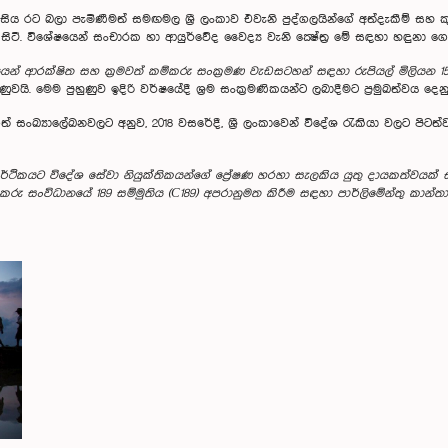
ු සිය රට බලා පැමිණීමත් සමඟමල ශ්‍රී ලංකාව එවැනි පුද්ගලයින්ගේ අත්දැකීම් සහ 
ී. විශේෂයෙන් සංචාරක හා ආයුර්වේද වෛද්‍ය වැනි ක්‍ෂේත‍්‍ර මේ සඳහා හඳුනා 
 ආරක්ෂිත සහ ක‍්‍රමවත් කම්කරු සංක‍්‍රමණ වැඩසටහන් සඳහා රුපියල් මිලියන 1
. මෙම පුහුණුව ඉදිරි වර්ෂයේදී ශ‍්‍රම සංක‍්‍රමණිකයන්ට ලබාදීමට ප‍්‍රමුඛත්වය දෙන
ාගත් සංඛ්‍යාලේඛනවලට අනුව, 2018 වසරේදී, ශ්‍රී ලංකාවෙන් විදේශ රැකියා වලට පි
 ආර්ථිකයට විදේශ සේවා නියුක්තිකයන්ගේ ප්‍රේෂණ හරහා සැලකිය යුතු දායකත්වයක
්කරු සංවිධානයේ 189 සම්මුතිය (C189) අපරානුමත කිරීම සඳහා පාර්ලිමේන්තු 