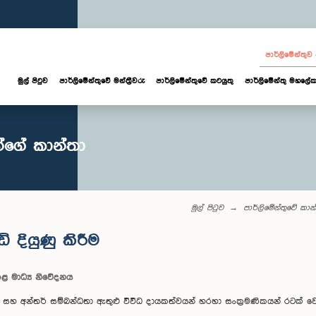
පාර්ලි‌මේන්තු
මුල් පිටුව
පාර්ලි‌මේන්තුවේ මන්ත්‍රීවරු
පාර්ලිමේන්තුවේ කටයුතු
පාර්ලිමේන්තු මහලේක
ියන්ගේ කාන්තා
මුල් පිටුව
පාර්ලිමේන්තුවේ කා
 දියුණු කිරීම
කළ මාධ්‍ය නිවේදනය
හ අන්තර් සම්බන්ධතා ඇතුළු විවිධ දායකත්වයන් හරහා සංක‍්‍රමණිකයන් රටක් ව