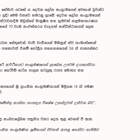
 යන තේමාව යටතේ ය. දෙවන ලෝක සංග‍්‍රාමයෙන් අවතැන් වූවන්ට
 ලදී) මෙම වසරේ සමරනු ලැබේ. දෙවන ලෝක සංග‍්‍රාමයෙන්
්ථාවකදීම ඔවුන්ගේ මානුෂීය සහ ක‍්‍රමවත් කළමනාකරණය
ිධානයේ 70 වැනි සංවත්සරය වැදගත් සන්ධිස්ථානයක් ලෙස
ක හේතුවෙන්, වැඩි වැඩියෙන් මිනිසුන් ස්ව කැමැත්තෙන්
්න ජනතාවක් එනම් ගෝලීය ජනගහනයෙන් 3.6 ක් ජාත්‍යන්තර
් රටේ ආර්ථිකයට සංක‍්‍රමණයෙන් ලැබෙන උපරිම දායකත්වය
 හා කෝවිඞ් රෝග පාලන කටයුතු රාජ්‍ය අමාත්‍ය සහ
යයෙන් ශ්‍රී ලාංකික සංක‍්‍රමණිකයන් මිලියන 1.5 ක් පමණ
ේ.
ාර්ලිමේන්තු කාන්තා සංසඳය විශේෂ උනන්දුවක් දක්වන බව”
,
ාළ සංඛ්‍යාලේඛන පසුගිය වසර දෙක තුළ වෙනස් වී ඇත.
ික සංක‍්‍රමණික ශ‍්‍රමිකයන් පිරිසක් ආපසු ගෙන්වා ගැනීමට