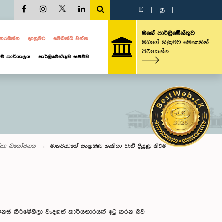
E
|
த
|
මගේ පාර්ලිමේන්තුව
ව නරඹන්න
දැනුමට
සම්බන්ධ වන්න
ඔබගේ ගිණුමට මෙතැනින්
පිවිසෙන්න
ම් කාර්යාලය
පාර්ලිමේන්තුව සජීවීව
න්තා නියෝජනය
මානවයාගේ සංක‍්‍රමණ හැකියා වැඩි දියුණු කිරීම
ෙනස් කිරීමේහිලා වැදගත් කාර්යභාරයක් ඉටු කරන බව