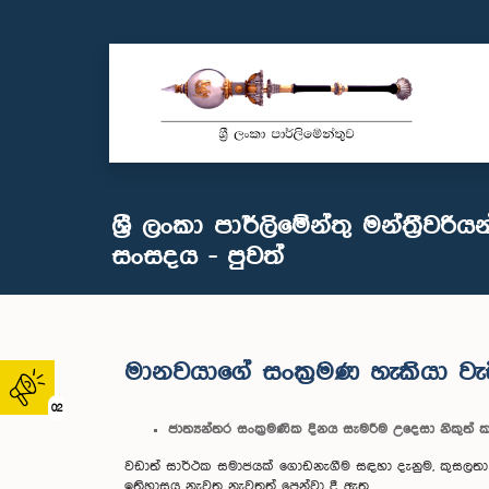
ශ්‍රී ලංකා පාර්ලිමේන්තු මන්ත්‍රීවර
සංසදය - පුවත්
මානවයාගේ සංක‍්‍රමණ හැකියා වැඩි
02
ජාත්‍යන්තර සංක‍්‍රමණික දිනය සැමරීම උදෙසා නිකුත් 
වඩාත් සාර්ථක සමාජයක් ගොඩනැගීම සඳහා දැනුම, කුසලතා ස
ඉතිහාසය නැවත නැවතත් පෙන්වා දී ඇත.