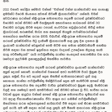
ඇත.
2022 වසරේ ගෝලීය තේමාව වන්නේ “එක්සත් වන්න! කාන්තාවන්ට සහ ගැහැණු
ළමයින්ට එරෙහි හිංසනය අවසන් කිරීමේ ක්‍රියාකාරීත්වය” යන්නයි. එයින්
අවධාරණය කරන්නේ ස්ත‍්‍රී-පුරුෂ සමාජභාවය පදනම් කරගත් ප‍්‍රචණ්ඩත්වයට
එරෙහිව සටන් කිරීමට නම් එකමුතුකම අත්‍යාවශ්‍යය සාධකයක් බවත් ඊට
එරෙහිව කටයුතු කිරීම සඳහා රජයන්, සංවර්ධන හවුල්කරුවන්, සිවිල් සමාජ
ක‍්‍රියාධරයන්, තරුණයින්, මාධ්‍ය සහ අනෙකුත් සියලූම පාර්ශ්වකරුවන්ගේ
සහයෝගය අපේක්ෂා කරන බවයි. එබැවින්, ස්ත‍්‍රී-පුරුෂ සමාජභාවය පදනම්
කරගත් ප‍්‍රචණ්ඩත්වය පිටු දැකීමේ ක‍්‍රියාකාරකම් කළ යුතු දින දහසය ශ්‍රී
ලංකාවේ කාන්තාවන් වෙනුවෙන් පෙනී සිටීම සහ සමාන අයිතිවාසිකම් සහතික
කිරීම සඳහා වන අපගේ ඉලක්කය සඳහා වැදගත් උපදේශන සිදුකළ හැකි
කාල පරිච්ඡේදයක්” යැයි පාර්ලිමේන්තු කාන්තා සංසදයේ සභාපතිනිය වන ගරු
(වෛද්‍ය) සුදර්ශිනී ප්‍රනාන්‍දුපුල්ලේ මහත්මිය පැවසීය.
ස්ත‍්‍රී-පුරුෂ සමාජභාවය පදනම් කරගත් ප‍්‍රචණ්ඩත්වය ලංකාවේ කාන්තාවන්ට
අලූත් දෙයක් නොවේ. කාන්තාවන් වශයෙන් අපට සැමවිටම එයට මුහුණ දිය
යුතුය. නමුත්, එය හරි දෙයක් ලෙස සිතමින් සාමාන්‍යකරණයට ලක් කළ
නොහැක. කාන්තා පාර්ලිමේන්තු මන්ත‍්‍රීවරියන් ලෙස අපි සැමවිටම අපගේ ස්ත‍්‍රී
පුරුෂ සමාජභාවය මත පදනම්ව වාචික ප‍්‍රචණ්ඩත්වයට මුහුණ දෙමු. මැතිවරණ
වලදී සහ යමෙකුට අපව අපකීර්තියට පත් කිරීමට අවශ්‍ය වූ විට, භාවිතා කරන
වඩාත් සුලභ ආයුධය වන්නේ අපගේ ස්ත‍්‍රී පුරුෂ සමාජභාවීය භූමිකාවන් සහ
ඊට අදාළ ඒකාකෘතීකරණයන්ය. ඒවා ආශ‍්‍රය කර ගනිමින් පාර්ලිමේන්තුව
නියෝජනය කරන දේශපාලනයේ නායිකාවක් වීම සඳහා ගත් තීරණ අපකීර්තියට
ලක් කරයිි. අපි මේ සඳහා සටන් කළ යුතුයි. අපි ඕනෑම ආකාරයක ස්ත‍්‍රී-පුරුෂ