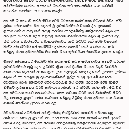
සමාජභාවය පදනම් කරගත් ප‍්‍රචණ්ඩත්වයන්ට එරෙහිව සටන් කළ යුතුයි” යැයි
පාර්ලිමේන්තු කාන්තා සංසදයේ නියෝජ්‍ය සම සභාපතිනිය ගරු රෝහිණී
කවිරත්න මහත්මිය අවධාරණය කළේය.
අද අපි ශ්‍රී ලංකාව පත්ව සිටින මෙම බරපතල සන්දර්භය මධ්‍යයේ වුවද, ස්ත‍්‍රී
පුරුෂ සමාජභාවය මත පදනම් වූ ප‍්‍රචණ්ඩත්වයට එරෙහි දින දහසයේ
ක‍්‍රියාකාරිත්වය සනිටුහන් කරමු. කාන්තා පාර්ලිමේන්තු මන්ත‍්‍රීවරියන් ලෙස අපි
එය ඉතා බැරෑරුම් ලෙස සලකමු. මහජන නියෝජිතයන් ලෙස ශ්‍රී ලංකාව තුළ
ස්ත‍්‍රී පුරුෂ සමාජභාවීය සමානාත්මතාවය ඇති කිරීමට හෝ අවම වශයෙන්
වැඩිදියුණු කිරීමට අපි සැමවිටම උත්සාහ කළෙමු” යැයි කාන්තා හා ළමා
කටයුතු රාජ්‍ය අමාත්‍යවරිය වන ගරු ගීතා කුමාරසිංහ මහත්මිය ප‍්‍රකාශ කළේය..
ඕනෑම පුද්ගලයකුට එරෙහිව සිදු කරන ස්ත‍්‍රී-පුරුෂ සමාජභාවය පදනම් කරගත්
ප‍්‍රචණ්ඩත්වයට තුඩු දෙන ප‍්‍රචණ්ඩ ක‍්‍රියා හෝ ලිංගික හිංසන වලට එරෙහිව
නැඟී සිටින ලෙසටත් එවැනි ක‍්‍රියා දැඩි පිළිකුලක් හෙළා දකිමින් ප‍්‍රතිචාර දක්වන
ලෙසටත් අපි සියලූම ශ්‍රී ලාංකිකයන්ගෙන් ඉල්ලා සිටිමු. අප මේ කෙරෙහි
අවධානය යොමු නොකිරීම අපරාධකරුවන් හට තමන් සිදුකරන මෙම මානව
හිමිකම් උල්ලංඝනය කිරීම් සාමාන්‍යකරණයට ලක් කිරීමට හේතු වේ . එබැවින්
අප අවධානය යොමු නොකරන්නකු ලෙස කටයුතු කිරීම හෝ නිශ්ශබ්දව සිටීම
සිදු නොකළ යුතුය” යන්න සංචාරක කටයුතු පිළිබඳ රාජ්‍ය අමාත්‍ය ගරු ඩයනා
ගමගේ මහත්මිය ප‍්‍රකාශ කරන ලදී.
වර්තමානයේ පවතින්නේ පාර්ලිමේන්තු මන්ත‍්‍රීවරුන් කෙරෙහි සමාජය තුළ
විශ්වාසය නැති වූ යුගයක් බව අපට වැටහී තිබෙනවා. කෙසේ වෙතත්, අපගේ
පක්ෂ භේද නොතකා, අපි කාන්තා පාර්ලිමේන්තු මන්ත‍්‍රීවරියන් දොළොස් දෙනෙකු
ලෙස ස්ත‍්‍රී-පුරුෂ සමාජභාවය පදනම් කරගත් ප‍්‍රචණ්ඩත්වය ට එරෙහිව සටන්