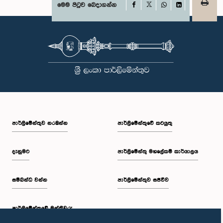
Facebook
මෙම පිටුව බෙදාගන්න
X
WhatsApp
LinkedIn
පාර්ලි‌මේන්තුව නරඹන්න
පාර්ලිමේන්තුවේ කටයුතු
දැනුමට
පාර්ලිමේන්තු මහලේකම් කාර්යාලය
සම්බන්ධ වන්න
පාර්ලිමේන්තුව සජීවීව
පාර්ලි‌මේන්තුවේ මන්ත්‍රීවරු