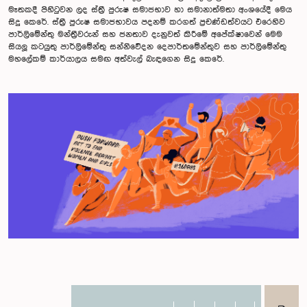
මෑතකදී පිහිටුවන ලද ස්ත‍්‍රී පුරුෂ සමාජභාව හා සමානාත්මතා අංශයේදී මෙය
සිදු කෙරේ. ස්ත‍්‍රී පුරුෂ සමාජභාවය පදනම් කරගත් ප‍්‍රචණ්ඩත්වයට එරෙහිව
පාර්ලිමේන්තු මන්ත‍්‍රීවරුන් සහ ජනතාව දැනුවත් කිරීමේ අපේක්ෂාවෙන් මෙම
සියලූ කටයුතු පාර්ලිමේන්තු සන්නිවේදන දෙපාර්තමේන්තුව සහ පාර්ලිමේන්තු
මහලේකම් කාර්යාලය සමඟ අත්වැල් බැඳගෙන සිදු කෙරේ.