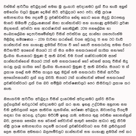
වත්මන් ආර්ථික අර්බුදයත් සමඟ ශ්‍රී ලංකාව අවදානමට ලක් විය හැකි අලුත්
අභියෝග වලට මුහුණ දෙමින් සිටී. අර්බුදයට පෙර පවා, ස්ත‍්‍රී පුරුෂ
සමාජභාවය මත පදනම් වූ ප‍්‍රචණ්ඩත්වය හේතු කොට ගෙන සිදුවූ බරපතල
මානව හිමිකම් උල්ලංඝණයන් නිසා කාන්තාවන්ට සහ ගැහැණු ළමයින්ට පූර්ණ
නිදහසක්, අවස්ථා සහ ආරක්ෂාවක් නොතිබුණි. 2019 ජනලේඛන හා
සංඛ්‍යාලේඛන දෙපාර්තමේන්තුව විසින් පවත්වන ලද කාන්තා යහපැවැත්ම
පිළිබඳ සමීක්‍ෂණය – 2019 වාර්තා කරන්නේ, වයස අවුරුදු 15 සහ ඊට වැඩි
කාන්තාවන් සහ ගැහැණු ළමයින් විවාහ වී හෝ නොවී සහකරුවකු සමඟ එකට
සිටින/සිටි අයගෙන් සියයට 20 ක් සිය සමීප සහකරුගෙන් කායික සහ/හෝ
ලිංගික හිංසනයට මුහුණ දී ඇති බවත්, එම වයස් කණ්ඩායමටම අයත්
කාන්තාවන්ගෙන් සියයට 25ක් තම සහකරුගෙන් හෝ වෙනත් අයකු විසින් සිදු
කරනු ලැබූ කායික හෝ ලිංගික හිංසනයට මුහුණ දී ඇති බවත්ය. සියයට 18 ක්
ප‍්‍රකාශ කළේ තම ජීවිත කාලය තුළ ඔවුන් තම සහකරුවා විසින් ආර්ථික
අපයෝජනයන්ට ලක් කල බවයි. සියයට 21ක් කාන්තාවන් මෙසේ සහකරුගේ
ප‍්‍රචණ්ඩත්වයට ලක් වන බව සම්මුඛ පරීක්ෂණවලට පෙර කිසිවකුට ප‍්‍රකාශ කර
නැත.
නිසැකවම ආර්ථික අර්බුදය විසින් දැනටමත් අවදානමට ලක්ව සිටින
පුද්ගලයින් තවදුරටත් අවදානමට ලක් කර ඇත. ඉහළ උද්ධමන අනුපාත සහ
එහි ප‍්‍රතිඵලයක් ලෙස ඇතිවන කුසගින්න, පෝෂණ අර්බුදය, නිවාසවල වියදම්
සඳහා වන අරගල, දරිද්‍රතා මට්ටම් ඉහළ යාම, සමාජය තුළ පවතින නොසන්සුන්
බව, ප‍්‍රජනක සෞඛ්‍ය සහ වෙනත් සේවාවන් ඇතුළු සෞඛ්‍ය ආධාර අඩු කිරීම
ස්ත‍්‍රී පුරුෂ සමාජභාවය පදනම් කරගත් ප‍්‍රචණ්ඩත්වයට සහ එහි ප‍්‍රතිඵලයක්
ලෙස ඇතිවන අහිතකර බලපෑම්වලට කාන්තාවන් සහ ගැහැණු ළමයින් පත් කර