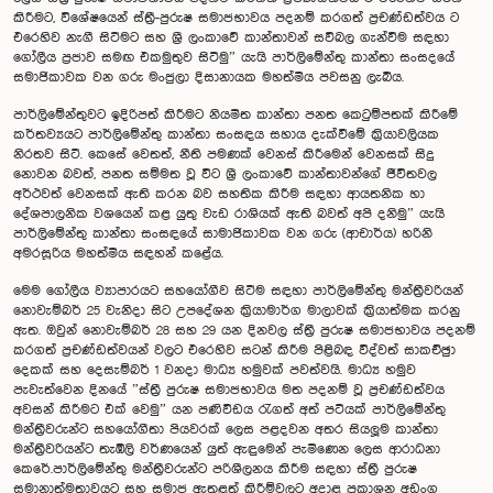
කිරීමට, විශේෂයෙන් ස්ත‍්‍රී-පුරුෂ සමාජභාවය පදනම් කරගත් ප‍්‍රචණ්ඩත්වය ට
එරෙහිව නැගී සිටීමට සහ ශ්‍රී ලංකාවේ කාන්තාවන් සවිබල ගැන්වීම සඳහා
ගෝලීය ප‍්‍රජාව සමඟ එකමුතුව සිටිමු” යැයි පාර්ලිමේන්තු කාන්තා සංසදයේ
සමාජිකාවක වන ගරු මංජුලා දිසානායක මහත්මිය පවසනු ලැබීය.
පාර්ලිමේන්තුවට ඉදිරිපත් කිරීමට නියමිත කාන්තා පනත කෙටුම්පතක් කිරීමේ
කර්තව්‍යයට පාර්ලිමේන්තු කාන්තා සංසඳය සහාය දැක්වීමේ ක‍්‍රියාවලියක
නිරතව සිටී. කෙසේ වෙතත්, නීති පමණක් වෙනස් කිරීමෙන් වෙනසක් සිදු
නොවන බවත්, පනත සම්මත වූ විට ශ්‍රී ලංකාවේ කාන්තාවන්ගේ ජීවිතවල
අර්ථවත් වෙනසක් ඇති කරන බව සහතික කිරීම සඳහා ආයතනික හා
දේශපාලනික වශයෙන් කළ යුතු වැඩ රාශියක් ඇති බවත් අපි දනිමු” යැයි
පාර්ලිමේන්තු කාන්තා සංසඳයේ සාමාජිකාවක වන ගරු (ආචාර්ය) හරිනි
අමරසූරිය මහත්මිය සඳහන් කළේය.
මෙම ගෝලීය ව්‍යාපාරයට සහයෝගීව සිටීම සඳහා පාර්ලිමේන්තු මන්ත‍්‍රීවරියන්
නොවැම්බර් 25 වැනිදා සිට උපදේශන ක‍්‍රියාමාර්ග මාලාවක් ක‍්‍රියාත්මක කරනු
ඇත. ඔවුන් නොවැම්බර් 28 සහ 29 යන දිනවල ස්ත‍්‍රී පුරුෂ සමාජභාවය පදනම්
කරගත් ප‍්‍රචණ්ඩත්වයන් වලට එරෙහිව සටන් කිරීම පිළිබඳ විද්වත් සාකච්ඡුා
දෙකක් සහ දෙසැම්බර් 1 වනදා මාධ්‍ය හමුවක් පවත්වයි. මාධ්‍ය හමුව
පැවැත්වෙන දිනයේ ”ස්ත‍්‍රී පුරුෂ සමාජභාවය මත පදනම් වූ ප‍්‍රචණ්ඩත්වය
අවසන් කිරීමට එක් වෙමු” යන පණිවිඩය රැගත් අත් පටියක් පාර්ලිමේන්තු
මන්ත‍්‍රීවරුන්ට සහයෝගීතා පියවරක් ලෙස පළදවන අතර සියලූම කාන්තා
මන්ත‍්‍රීවරියන්ට තැඹිලි වර්ණයෙන් යුත් ඇඳුමෙන් පැමිණෙන ලෙස ආරාධනා
කෙරේ.පාර්ලිමේන්තු මන්ත‍්‍රීවරුන්ට පරිශීලනය කිරීම සඳහා ස්ත‍්‍රී පුරුෂ
සමානාත්මතාවයට සහ සමාජ ඇතුළත් කිරීම්වලට අදාළ ප‍්‍රකාශන අඩංගු