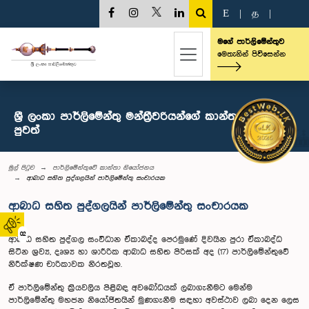
E
|
த
|
මගේ පාර්ලිමේන්තුව
මෙතැනින් පිවිසෙන්න
ශ්‍රී ලංකා පාර්ලිමේන්තු මන්ත්‍රීවරියන්ගේ කාන්තා සංසදය -
පුවත්
මුල් පිටුව
පාර්ලිමේන්තුවේ කාන්තා නියෝජනය
ආබාධ සහිත පුද්ගලයින් පාර්ලිමේන්තු සංචාරයක
ආබාධ සහිත පුද්ගලයින් පාර්ලිමේන්තු සංචාරයක
02
ආබාධ සහිත පුද්ගල සංවිධාන ඒකාබද්ද පෙරමුණේ දිවයින පුරා ඒකාබද්ධ
සිටින ශ්‍රව්‍ය, දෘශ්‍ය හා ශාරීරික ආබාධ සහිත පිරිසක් අද (17) පාර්ලිමේන්තුවේ
නිරීක්ෂණ චාරිකාවක නිරතවූහ.
ඒ පාර්ලිමේන්තු ක්‍රියවලිය පිළිබඳ අවබෝධයක් ලබාගැනීමට මෙන්ම
පාර්ලිමේන්තු මහජන නියෝජිතයින් මුණගැනීම සඳහා අවස්ථාව ලබා දෙන ලෙස