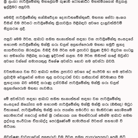
ශ්‍රී ලංකා පාර්ලිමේන්තු මහලේකම් කුෂානි රෝහණධීර මහත්මියගෙන් සිදුකළ
ඉල්ලීමට අනුවයි.
මෙහිදී පාර්ලිමේන්තු සන්නිවේදන දෙපාර්තමේන්තුවේ, මහජන සේවා අංශය
විසින් එම පිරිසට පාර්ලිමේන්තු ක්‍රියාවලිය පිළිබඳව අවශ්‍ය දැනුවත්කිරීම්
සිදුකරන ලදී.
පසුව මෙම පිරිස, ආබාධ සහිත තැනැත්තන් සඳහා වන පාර්ලිමේන්තු සංසදයේ
සභාපති පාර්ලිමේන්තු මන්ත්‍රී ගරු ඩලස් අලහප්පෙරුම මහතා හමුවී සුහද
සාකච්ජාවක නිරතවූහ. එහිදී එම පිරිස තම ප්‍රජාවට මුහුණ දීමට සිදුවන ගැටලු
හා අභියෝග පිළිබඳ කරුණු ඉදිරිපත් කළහ. එම පිරිස සිහිපත් කළේ ඔවුන්ට
අවශ්‍ය වන්නේ සමාජයතුළ විශේෂ අවස්ථා නොව සම අවස්ථා බවයි.
වර්තමානය වන විට ආබාධ සහිත ප්‍රජාවට අවශ්‍ය දේ සැපිරීම හා සම අවස්ථා
ලබාදීම වෙනුවෙන් සමාජ තුළ කවරදාටත් වඩා කතිකාවත් නිර්මාණය වීම
සුභදායක බව මෙහිදී කරුණු දක්වමින් පාර්ලිමේන්තු මන්ත්‍රී ගරු ඩලස්
අලහප්පෙරුම මහතා පැවසීය.
මේ අවස්ථාව සඳහා ආබාධ සහිත තැනැත්තන් සඳහා වන පාර්ලිමේන්තු
සංසදයේ නියෝජ්‍ය සම සභාපති පාර්ලිමේන්තු මන්ත්‍රී මන්ත්‍රී ගරු (නීතිඥ) මධුර
විතානගේ, පාර්ලිමේන්තු මන්ත්‍රී ගරු ජයන්ත සමරවීර හා මැතිවරණ කොමිසමේ
කොමසාරිස් ජනරාල් සමන් ශ්‍රී රත්නායක යන මහත්වරුන් මෙන්ම ආබාධ සහිත
පුද්ගල සංවිධාන ඒකාබද්ද පෙරමුණේමේ සාමාජිකන් පිරිසක් සහභාගී වී
සිටියහ.
නිරීක්ෂණ චාරිකාවෙන් අනතුරුව එම පිරිස සමූහ ජායාරූපයකට පෙනී සිටි