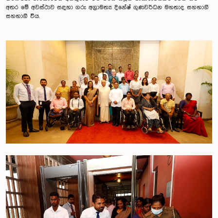
අතර මේ අවස්ථාව සඳහා ගරු අග්‍රාමත්‍ය දිනේෂ් ගුණවර්ධන මහතාද සහභාගී
සහභාගී විය.