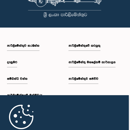
පාර්ලි‌මේන්තුව නරඹන්න
පාර්ලිමේන්තුවේ කටයුතු
දැනුමට
පාර්ලිමේන්තු මහලේකම් කාර්යාලය
සම්බන්ධ වන්න
පාර්ලිමේන්තුව සජීවීව
පාර්ලි‌මේන්තුවේ මන්ත්‍රීවරු
මුල් පිටුව