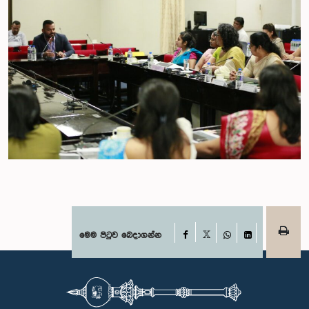
Facebook
මෙම පිටුව බෙදාගන්න
X
WhatsApp
LinkedIn