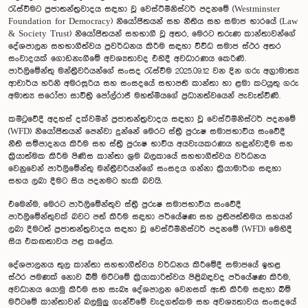
රැස්වීමට ප්‍රජාතන්ත්‍රවාදය සඳහා වූ වෙස්ට්මිනිස්ටර් පදනමේ (Westminster
Foundation for Democracy) නියෝජිතයන් සහ නීතිය සහ සමාජ භාරයේ (Law
& Society Trust) නියෝජිතයන් සහභාගී වූ අතර, මෙරට තරුණ කාන්තාවන්ගේ
දේශපාලන සහභාගීත්වය ප්‍රවර්ධනය කිරීම සඳහා විවිධ සමාජ ස්ථර අතර
සංවාදයක් ගොඩනැගීමේ අවශ්‍යතාවද එහිදී අවධාරණය කෙරිණි.
පාර්ලිමේන්තු මන්ත්‍රීවරියන්ගේ සංසද රැස්වීම 2025.09.12 වන දින ගරු අග්‍රාමාත්‍ය
ආචාර්ය හරිනි අමරසූරිය සහ සංසදයේ සභාපති කාන්තා හා ළමා කටයුතු ගරු
අමාත්‍ය සරෝජා සාවිත්‍රි පෝල්රාජ් මහත්මියගේ ප්‍රධානත්වයෙන් පැවැත්විණි.
කමිටුවේදී අදහස් දක්වමින් ප්‍රජාතන්ත්‍රවාදය සඳහා වූ වෙස්ට්මිනිස්ටර් පදනමේ
(WFD) නියෝජිතයන් පෙන්වා දුන්නේ මෙරට ස්ත්‍රී පුරුෂ සමාජභාවීය සංවේදී
නීති සම්පාදනය කිරීම සහ ස්ත්‍රී පුරුෂ භාවීය අයවැයකරණය හඳුන්වාදීම සහ
ක්‍රියාත්මක කිරීම පිණිස කාන්තා ශ්‍රම බලකායේ සහභාගීත්වය වර්ධනය
වෙනුවෙන් පාර්ලිමේන්තු මන්ත්‍රීවරියන්ගේ සංසදය ගන්නා ක්‍රියාමාර්ග සඳහා
සහය ලබා දීමට සිය පදනමට හැකි බවයි.
එමෙන්ම, මෙරට පාර්ලිමේන්තුව ස්ත්‍රී පුරුෂ සමාජභාවීය සංවේදී
පාර්ලිමේන්තුවක් බවට පත් කිරීම සඳහා පර්යේෂණ සහ ප්‍රතිපත්තිමය සහයන්
ලබා දීමටත් ප්‍රජාතන්ත්‍රවාදය සඳහා වූ වෙස්ට්මිනිස්ටර් පදනමේ (WFD) මෙහිදී
සිය එකඟතාවය පළ කළේය.
දේශපාලනය තුල කාන්තා සහභාගීත්වය වර්ධනය කිරීමේදී සමාජයේ ඉහළ
ස්ථර පමණක් නොව බිම් මට්ටමේ ක්‍රියාකාරිත්වය පිළිබඳවද පර්යේෂණ කිරීම,
අවධානය යොමු කිරීම සහ සැබෑ දේශපාලන වෙනසක් ඇති කිරීම සඳහා බිම්
මට්ටමේ කාන්තාවන් බලමුලු ගැන්වීමේ වැදගත්කම සහ අවශ්‍යතාවය සංසදයේ