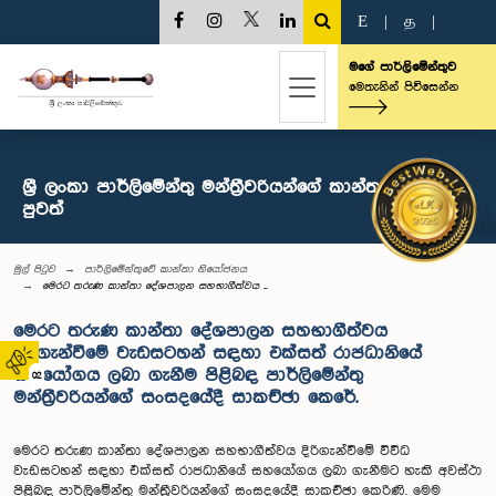
E
|
த
|
මගේ පාර්ලිමේන්තුව
මෙතැනින් පිවිසෙන්න
ශ්‍රී ලංකා පාර්ලිමේන්තු මන්ත්‍රීවරියන්ගේ කාන්තා සංසදය -
පුවත්
මුල් පිටුව
පාර්ලිමේන්තුවේ කාන්තා නියෝජනය
මෙරට තරුණ කාන්තා දේශපාලන සහභාගීත්වය ...
මෙරට තරුණ කාන්තා දේශපාලන සහභාගීත්වය
දිරිගැන්වීමේ වැඩසටහන් සඳහා එක්සත් රාජධානියේ
සහයෝගය ලබා ගැනීම පිළිබඳ පාර්ලිමේන්තු
02
මන්ත්‍රීවරියන්ගේ සංසදයේදී සාකච්ඡා කෙරේ.
මෙරට තරුණ කාන්තා දේශපාලන සහභාගීත්වය දිරිගැන්වීමේ විවිධ
වැඩසටහන් සඳහා එක්සත් රාජධානියේ සහයෝගය ලබා ගැනීමට හැකි අවස්ථා
පිළිබඳ පාර්ලිමේන්තු මන්ත්‍රීවරියන්ගේ සංසදයේදී සාකච්ඡා කෙරිණි. මෙම