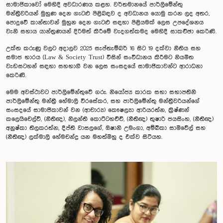
සාමාජිකාවෝ මෙහිදී අවධාරණය කළහ. වර්තමානයේ පාර්ලිමේන්තු
මන්ත්‍රීවරියන් මුහුණ දෙන ගැටළු පිළිබඳව ද අවධානය යොමු කරන ලද අතර,
පොදුවේ කාන්තාවන් මුහුන දෙන ගැටළු සඳහා පිළියමක් ලෙස උපදේශනය
වැනි සහාය යාන්ත්‍රණයන් දිරිමත් කිරීමේ වැදගත්කමද මෙහිදී සාකච්ඡා කෙරිණි.
උක්ත කරුණු වලට අදාලව 2025 සැප්තැම්බර් 16 සිට 19 දක්වා නීතිය සහ
සමාජ භාරය (Law & Society Trust) විසින් සංවිධානය කිරීමට නියමිත
වැඩසටහන් සඳහා සහභාගී වන ලෙස සංසදයේ සාමාජිකාවන්ට ආරාධන‍ා
කෙරිණි.
මෙම අවස්ථාවට පාර්ලිමේන්තුවේ ගරු. නියෝජ්‍ය කාරක සභා සභාපතිනි
පාර්ලිමේන්තු මන්ත්‍රී හේමාලි වීරසේකර, සහ පාර්ලිමේන්තු මන්ත්‍රීවරියන්ගේ
සංසදයේ සාමාජිකාවන් වන (ආචාර්‍ය) කෞෂල්‍යා ආරියරත්න, ක්‍රිෂ්ණන්
කලෙයිචෙල්වි, (නීතිඥ), නිලන්ති කොට්ටහච්චි, (නීතිඥ) තුෂාරි ජයසිංහ, (නීතිඥ)
අනුෂ්කා තිලකරත්න, දීප්ති වාසලගේ, ඔෂානි උමංගා, අම්බිකා සාමිවේල් සහ
(නීතිඥ) ලක්මාලි හේමචන්ද්‍ර යන මහත්මීහු ද එක්ව සිටියහ.