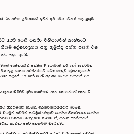
.3% පමණ ප්‍රමාණයක්. ඉතින් අපි මෙය වෙනස් කළ යුතුයි.
බව අපට පෙනී යනවා. එනිසාවෙන් කාන්තාව
 නියම දේශපාලනය යනු කුමුක්ද යන්න පසක් වන
 හට ගනු ඇති.
ක්‍ෂේත්‍රයකින් ජනප්‍රිය වී නොමැති නම් හෝ දැනටමත්
්‍රමය තුල තරුණ පරම්පරාවේ නවකයෙකුට දේශපාලනයට
ජනා පත්‍රයේ 35% කෝටාවක් තිබුණා. නැවත වතාවක් එය
පාදනය කිරීමට අවශ්‍යතාවයක් පැන නැගෙන්නේ නැත. ඒ
න්ට ආදර්ශයක් වෙමින්, බලාපොරොත්තුවක් වෙමින්,
 එනමුත් තවමත් පාර්ලිමේන්තුවේ කාන්තා නියෝජනය කාන්තා
ාශ කිරීමට ජනතාව පොළඹවා ගැනීමටත්, තරුණ කාන්තාවන්
ිටිනා කාන්තා අපට යුතුකමක් තිබෙනවා.
්සියේ වැඩට, ගෙදර වැඩට තමයි දක්ෂ” වැනි අදහස් තවමත්