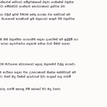
ාන්තාවන් සේවයට සම්පූර්ණයෙන් බඳවා ගැනීමෙන් වළකින
අවස්ථා සම්බන්ධව කාන්තාව අසාධාරණයට ලක්වන බව.
ා වලින් ඉවත් වීමටත් හේතු කාරණා වන තත්වයන් අපි
ි හිංසනයන් තරුණියන් ශ්‍රම බලකායට ඇතුළු වීම වළක්වන
වැනි නීති බලාත්මක කරගැනීම සඳහා දැනටමත් අපි ඉල්ලීම් කර
ා. ඒ හරහා දෙපාර්ශවය සඳහාම සමාන වැඩ බිමක් සකසා
මට්ටම මාර්ගගත අධ්‍යාපනයට ලොකු බලපෑමක් එල්ල කරනවා.
ේම භාවිතය සඳහා එක උපකරණයක් තිබෙන තත්ත්වයක් අපි
ා. එසේ සිදු වීමෙන් ගුරුවරුන් දිවා කාලයේ කල පාඩම්
හටද පාඩම් අතපසු වීම් බොහෝ විට සිදු වනවා.