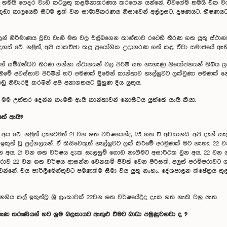
්මා තමයි ගෙදර වැඩ කටයුතු කළමනාකරණය කරගෙන යන්නේ. ඒවගේම තමයි එක ව
ුඩා කාලයෙහි සිටම ලක් වන සාමාජීකරණය නිසාවෙන් අල්ලසට, දූෂණයට, භීෂණයට ල
ලෙන් නිර්මාණය වූවා වැනි මත වල එල්බගෙන කාන්තාව රටෙහි තීරණ ගත යුතු ස්ථාන
දහස් වේ. නමුත්, අපි සාකච්ඡා කළ ප්‍රයෝගික උදාහරණ ගත් කළ ඒවා සමාජයේ ඇති 
යන් සම්බන්ධව තීරණ ගන්නා ස්ථානයන් වල පිරිමි සහ ගැහැණු නියෝජනයන් තිබිය යු
ීමේ අවස්තාව පිරිමින් හට පමණක් දීමෙන් කාන්තාව හෑල්ලුවට ලක්වුණා පමණක් 
ඩු නිවැරදි කරමින් අපි අනාගතයට මුහුණ දිය යුතුය.
යට මම උත්තර දෙන්න කැමති ඇයි කාන්තාවන් නොසිටිය යුත්තේ යැයි කියා.
තේ ඇයි?
ේ. නමුත් දැනටමත් 21 වන ශත වර්ෂයෙන්ද 1/5 ගත වී අවසානයි. අපි දැන් සැල
ත් වූ පුද්ගලයන්. ඒ කිසිවෙකුත් හෑල්ලුවට ලක් කිරීමේ අරමුණක් මට නැහැ. 22
එන අය, 21 වන ශත වර්ෂය දැක සැලසුම් ගොඩ නැගීමට අසාර්ථක වුන අය, 22 වන 
රාව 22 වන ශත වර්ෂය ආසන්න වෙනකම් ජීවත් වෙන පිරිසක්. අලුත් පරම්පරාවට ග
න්නේ. එය පාර්ලිමේන්තුවට පමණක්ම සීමා විය යුතු නැහැ. දේශපාලන ක්ෂේත්‍රය ත
ය කල් ඉකුත්වූ ශ්‍රී ලංකාවක් 22වන ශත වර්ෂයේදීද දැක ගත හැකි වනු ඇත.
ුණ තරුණියන් හට ශ්‍රම බලකායට ඇතුළු වීමට බාධා පමුණුවනවා ද ?