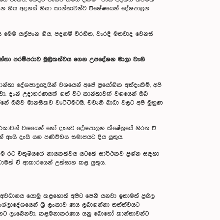
ැන ගිය අදහස් නිසා කාන්තාවන්ට විශේෂයෙන් දේශපාලන
ය මෙම යල්පැන ගිය, පදනම් විරහිත, වැරදි මතවාද වෙනස්
න්තා පරම්පරාව මූලිකත්වය ගෙන උපදේශන මාලා වැනි
්තා දේශපාලඥයින් වශයෙන් අපේ ප්‍රයෝගික අත්දැකීම්, අපි
නවා. දැන් උදාහරණයක් ගත් විට කාන්තාවක් වශයෙන් ඔබ
 ඔබව මානසිකව වැට්ටීමටයි. එවැනි බාධා වලට අපි මුහුණ
ීකාවන් වශයෙන් හෝ දැනට දේශපාලන ක්ෂේත්‍රයේ නිරත වී
න්නේ ඇයි දැයි යන පණිවිඩය සමාජයට දිය යුතුය.
 එම රට එතුමියගේ නායකත්වය යටතේ සාර්ථකව ප්‍රශ්න සඳහා
ොමත් ඒ ආකාරයෙන් උත්සාහ කළ යුතුය.
අවධානය යොමු කළහොත් අපිට පෙනී යනවා ඉතාමත් ප්‍රබල
්ලාදේශයෙන් ශ්‍රී ලංකාව ණය ලබාගන්නා තත්ත්වයට
ින්නට ලැබෙනවා. කළමනාකරණය යනු බොහෝ කාන්තාවන්ට