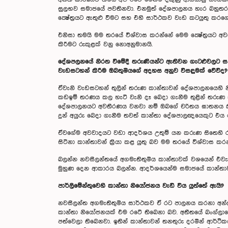
සුලභව සමාජයේ පවතිනවා. එනමුත් දේශපාලනය හැර බහුතරයක්
ක්‍ෂේත්‍රයට ඇතුළු වීමට සහ එහි සාර්ථකව වැඩ කටයුතු කර
එනිසා තමයි මම තරයේ විශ්වාස කරන්නේ මෙම ක්‍ෂේත්‍රයට අ
කිරීමට රුකුළක් වනු නොඅනුමානයි.
දේශපලනයේ නිරත වීමේදී තරුණියන්ට ඇතිවන ගැටළුවලට සහ
වැඩසටහන් කිරීම ඔබතුමියගේ අදහස අනුව විසඳුමක් වේවීද?
ඒවැනි වැඩසටහන් තුලින් තරුණ කාන්තාවන් දේශපාලනයෙහි නි
කඩඉම් තරණය කල හැටි වැනි දෑ බෙදා ගැනීම තුළින් තරුණ ක
දේශපාලනයට අවතීරණය වනවා නම් ඔබගේ චරිතය ඝාතනය කිරීම
දුන් අයුරු බෙදා ගැනීම තවත් කාන්තා දේශපාලඥයෙකුට එය 
ඒවගේම අවවාදයට වඩා ආදර්ශය උතුම් යන කරුණ සිතෙහි රඳවා
සිටිනා කාන්තාවන් ක්‍රියා කළ යුතු බව මම තරයේ විශ්වාස කර
බලන්න නවසීලන්තයේ අගමැතිතුමිය කාන්තාවක් වශයෙන් එවැනි
මුහුණ දෙන ආකාරය බලන්න. ආදර්ශයෙන්ම සමාජයේ කාන්තාව
පාර්ලිමේන්තුවෙහි කාන්තා නියෝජනය වැඩි විය යුත්තේ ඇයි?
නවසීලන්ත අගමැතිතුමිය සාර්ථකව ඒ රට පාලනය කරනා අන්ද
කාන්තා නියෝජනයක් එම රටේ තිබෙනා බව. අතීතයේ බංග්ලාද
පත්වෙලා තිබෙනවා. ඉතින් කාන්තාවන් තනතුරු දරමින් 