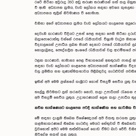
රටේ සිටිනා අවුරුදු 35ට අඩු තරුණ තරුණියන් ගත් කල බහ
වී ඇති අධ්‍යාපන ක්‍රමය, වැඩ ලෝකය සඳහා අවශ්‍ය කුසලතා
අධ්‍යාපනය තුලින් නිර්මාණය වී නොමැත.
එනිසා අපේ අධ්‍යාපනය ක්‍රමය වැඩ ලෝකයට ගැලපෙන අයුරෙන්
දෙවැනි කාරණාව විදියට උසස් පෙළ සඳහා පෙනී සිටිනා දරුවන
බලාපොරොත්තු වන්නේ රජයේ රැකියාවක්. විශ්‍රාම වැටුප නි
විද්‍යාලයෙන් උපාධිය ලබන සියළු දෙනාට රජයේ රැකියාවක් ලබ
නොලැබුනද, පෞද්ගලික අංශයේ රැකියාවන් වල ආරම්භයේ පටන
ඊළඟ කාරණාව, සාමාන්‍ය පෙළ විභාගයෙන් අනතුරුව පාසල් අ
සඳහා වැඩ ලෝකයට ගැළපෙන අධ්‍යාපනයක් තාක්ෂණික විද්‍යාල
වල ප්‍රමිතිය සහ ගුණාත්මකභාවය පිළිබඳවද ගැටළුවක් පවතින
ඉතින් අපි මෙම ප්‍රශ්නයේ ගැඹුරට ගොස් විසදුම් සෙවිය යුත
හෑල්ලු කිරීමකට ලක් කරනවා නොව, කලා උපාධියක් රැගෙන 
අපි විසදුම් සෙවිය යුතුය. උදාහරණයක් ලෙස කලා උපාධිය තුල
නවීන තාක්ෂණයට ගැළපෙන පරිදි තාක්ෂණික සහ කාර්මික විද
මේ සඳහා දැනුම තිබෙන විශේෂඥයන් අපි එකතු කරගත යුතුය
කළමනාකරණයේ තිබෙන ගැටළුද මෙයට හේතුවක් වී තිබෙනවා. ම
වුවහොත් අපිට මෙම තත්ත්වයෙන් ගොඩ ඒමට බැරි වේවි. එනිස
නිර්දේශ සකස් කළ යුතුය.