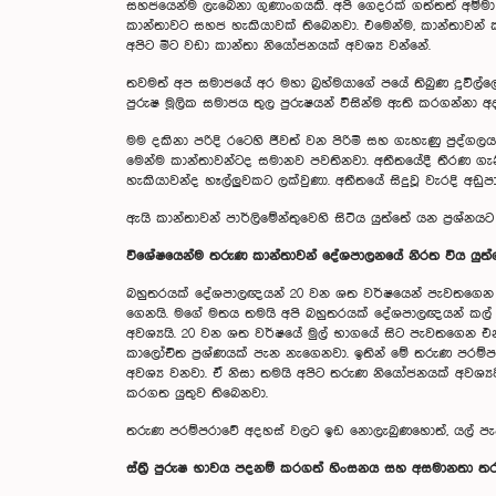
සහජයෙන්ම ලැබෙනා ගුණාංගයකි. අපි ගෙදරක් ගත්තත් අම
කාන්තාවට සහජ හැකියාවක් තිබෙනවා. එමෙන්ම, කාන්තාවන් ක
අපිට මීට වඩා කාන්තා නියෝජනයක් අවශ්‍ය වන්නේ.
තවමත් අප සමාජයේ අර මහා බ්‍රහ්මයාගේ පයේ තිබුණ දූවිල්
පුරුෂ මූලික සමාජය තුල පුරුෂයන් විසින්ම ඇති කරගන්නා අ
මම දකිනා පරිදි රටෙහි ජීවත් වන පිරිමි සහ ගැහැණු පුද්ගල
මෙන්ම කාන්තාවන්ටද සමානව පවතිනවා. අතීතයේදී තීරණ ගැන
හැකියාවන්ද හෑල්ලුවකට ලක්වුණා. අතීතයේ සිදුවූ වැරදි අඩුපා
ඇයි කාන්තාවන් පාර්ලිමේන්තුවෙහි සිටිය යුත්තේ යන ප්‍රශ්න
විශේෂයෙන්ම තරුණ කාන්තාවන් දේශපාලනයේ නිරත විය යුත්
බහුතරයක් දේශපාලඥයන් 20 වන ශත වර්ෂයෙන් පැවතගෙන අය ව
ගෙනයි. මගේ මතය තමයි අපි බහුතරයක් දේශපාලඥයන් කල් ඉකු
අවශ්‍යයි. 20 වන ශත වර්ෂයේ මුල් භාගයේ සිට පැවතගෙන 
කාලෝචිත ප්‍රශ්ණයක් පැන නැගෙනවා. ඉතින් මේ තරුණ පරම්ප
අවශ්‍ය වනවා. ඒ නිසා තමයි අපිට තරුණ නියෝජනයක් අවශ්‍යව
කරගත යුතුව තිබෙනවා.
තරුණ පරම්පරාවේ අදහස් වලට ඉඩ නොලැබුණහොත්, යල් පැනගි
ස්ත්‍රී පුරුෂ භාවය පදනම් කරගත් හිංසනය සහ අසමානතා තර