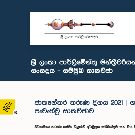
ශ්‍රී ලංකා පාර්ලිමේන්තු මන්ත්‍රීවර
සංසදය - සම්මුඛ සාකච්ඡා
ජාත්‍යන්තර තරුණ දිනය 2021 | ග
පැවැත්වූ සාකච්ඡාව
02
වර්තමාන තරුණ සේවා වියුක්ති අර්බුදය සම්බන්දව සහ එය 