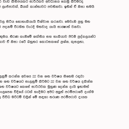
ර වැඩ කිහිපයකට සාර්ථකව අවධානය යොමු කිරීමටද
ැජ්ජාවක්, බියක් කාන්තාවට පවතිනවා. ඉතින් ඒ නිසා තමයි
වල සිටිය නොහැකියැයි විශ්වාස කරනවා. මෙවැනි පුහු මත
පදනම් විරහිත වැරදි මතවාද යැයි සාක්‍ෂාත් වනවා.
තුමය. තීරණ ගැනීමේ ශක්තිය සහ හැකියාව පිරිමි පුද්ගලයන්ට
නොව ඒ නිසා රටේ බහුතර කොටසකගේ ප්‍රශ්න, කුසලතා,
සුම් කරන්න අවශ්‍ය 22 වන ශත වර්ෂය සිතෙහි රඳවා
 වන ශත වර්ෂයට සැලසුම් කිරීමට 22 වන ශත වර්ෂය දකින්න
ශත වර්ෂයට කෙසේ සාර්ථවක මුහුණ දෙන්න දැයි ඉතාමත්
ැලපෙන විදියේ රටක් හැදීමට අපිට අලුත් පරම්පරාවේ දැක්ම
ුල විවිධ මට්ටම් වලින් මේ සඳහා තරුණ පරම්පරාව දායක