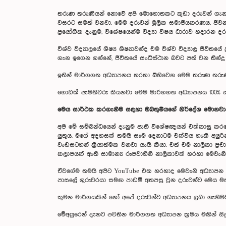
තරුණ තරුණියන් නොවේ අපි මොහොතකට කුඩා දරුවන් ගැන ස
වසරට සමත් වනවා. මෙම දරුවන් මූලික සමාජීයකරණය, ජීවන
ප්‍රයෝගික දැනුම, විශේෂයෙන්ම විද්‍යා විෂය ධාරාව හදාරන 
විශ්ව විද්‍යාලයේ ශිෂ්‍ය ශිෂ්‍යාවන්ද එම විශ්ව විද්‍යාල ජී
ගැන ඉගෙන ගන්නේ, ජීවිතයේ සංධිස්ථාන බවට පත් වන තීන්ද
ඉතින් මාර්ගගත අධ්‍යාපනය හරහා බිහිවෙන මෙම තරුණ තරුණ
ගොඩක් ඇමතිවරු කියනවා මෙම මාර්ගගත අධ්‍යාපනය 100% සාර
මෙය සාර්ථක කරගැනීම සඳහා ඔබතුමියගේ නිර්දේශ මොනවා
අපි මේ සම්බන්ධයෙන් දැනුම ඇති විශේෂඥයන් එක්කාසු කරග
යුතුය. මගේ අදහසක් තමයි සෑම දෙනාටම එක්විය හැකි අයුරින් ර
වැඩසටහන් ක්‍රියාත්මක වනවා යැයි කියා. එත් එම නාලිකා ප්
කලාපයක් ඇති සාමාන්‍ය රූපවාහිනී නාලිකාවක් හරහා මෙවැන
ඒවගේම තමයි අපිට YouTube එක හරහාද මෙවැනි අධ්‍යාපන වැ
පාසලේ ගුරුවරයා සමඟ පාඩම් අතපසු වුන දරුවන්ට මෙය මහත්
කුමන මාර්ගයකින් හෝ අපේ දරුවන්ට අධ්‍යාපනය ලබා ගැනීම
මේඅයුරෙන් දැනට පවතින මාර්ගගත අධ්‍යාපන ක්‍රමය මඟින් 