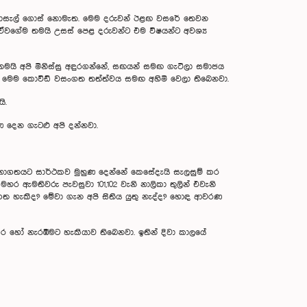
 පාසැල් ගොස් නොමැත. මෙම දරුවන් ඊළඟ වසරේ තෙවන
 ඒවගේම තමයි උසස් පෙළ දරුවන්ට එම විෂයන්ට අවශ්‍ය
ින් තමයි අපි මිනිස්සු අඳුරගන්නේ, සඟයන් සමඟ ගැටිලා සමාජය
්ට මෙම කොවිඩ් වසංගත තත්ත්වය සමඟ අහිමි වෙලා තිබෙනවා.
ි.
 දෙන ගැටළු අපි දන්නවා.
 අනාගතයට සාර්ථකව මුහුණ දෙන්නේ කෙසේදැයි සැලසුම් කර
සමහර ඇමතිවරු පැවසුවා 101,102 වැනි නාලිකා තුලින් එවැනි
බා ගත හැකිද? මේවා ගැන අපි සිතිය යුතු නැද්ද? හොඳ ආවරණ
කර හෝ නැරඹීමට හැකියාව තිබෙනවා. ඉතින් දිවා කාලයේ