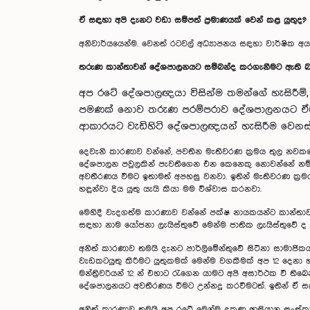
ඒ සඳහා අපි දැනට වඩා සම්පත් ප්‍රමාණයක් වෙන් කළ යුතුද?
අනිවාර්යයෙන්ම. වෙනත් රටවල් අධ්‍යාපනය සඳහා වාර්ෂික අය
තරුණ කාන්තාවන් දේශපාලනයට සම්බන්ද කරගැනීමට ඇති 
අප රටේ දේශපාලඥයා විසින්ම තමන්ගේ හැසිරීම්
පමණක් නොව තරුණ පරම්පරාව දේශපාලනයට ඒමට 
ආකාරයට වැඩිහිටි දේශපාලඥයන් හැසිරීම වෙනස් 
දෙවැනි කාරණාව වන්නේ, පවතින මැතිවරණ ක්‍රමය තුල නවකයෙ
දේශපාලන පවුලකින් පැවතීගෙන එන කෙනෙකු නොවන්නේ නම්
අවතීරණය වීමට ඉතාමත් අපහසු වනවා. ඉතින් මැතිවරණ ක්‍ර
හඳුන්වා දිය යුතු යැයි කියා මම විශ්වාස කරනවා.
මෙහිදී වැදගත්ම කාරණාව වන්නේ පක්ෂ නායකයන්ට කාන්තාව
සඳහා නාම යෝජනා ලැයිස්තුවේ මෙන්ම ජාතික ලැයිස්තුවේ ද සැ
අනිත් කාරණාව තමයි දැනට පාර්ලිමේන්තුවේ සිටිනා සාමාජික
වැඩකටයුතු කිරීමට යුතුකමක් මෙන්ම වගකීමක් අප 12 දෙනා
මන්ත්‍රිවරියන් 12 න් එහාට රැගෙන යාමට අපි අසාර්ථක වී ත
දේශපාලනයට අවතීරණය වීමට උන්නදු කරවීමටත්. ඉතින් ඒ සඳහා
අනිත් කාරණාව තමයි අප රටේ මෙන්ම දකුණු ආසියානු සංස්කෘ