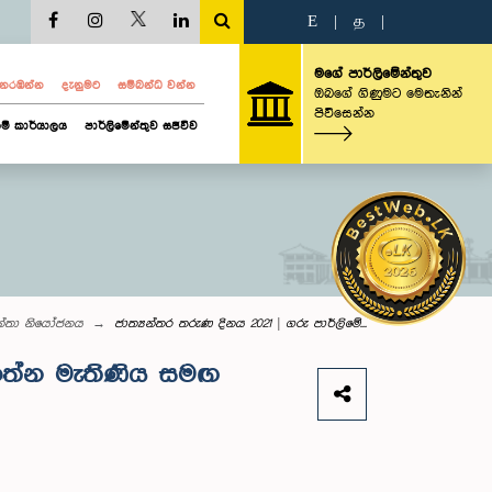
E
|
த
|
මගේ පාර්ලිමේන්තුව
ව නරඹන්න
දැනුමට
සම්බන්ධ වන්න
ඔබගේ ගිණුමට මෙතැනින්
පිවිසෙන්න
ම් කාර්යාලය
පාර්ලිමේන්තුව සජීවීව
ාන්තා නියෝජනය
ජාත්‍යන්තර තරුණ දිනය 2021 | ගරු පාර්ලිමේ...
ජේරත්න මැතිණිය සමඟ