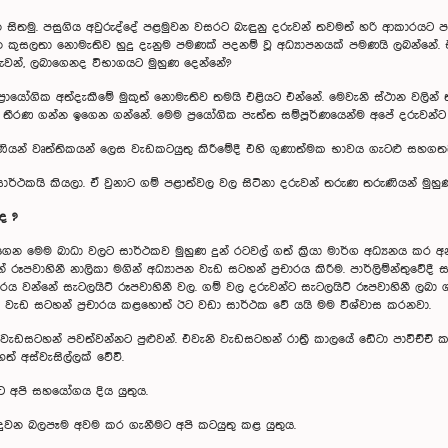
ිතමු. පසුගිය අවුරුද්දේ පළමුවන වසරට බැඳුනු දරුවන් තවමත් හරි ආකාරයට
 කුසලතා නොමැතිව හුදු දැනුම පමණක් පදනම් වූ අධ්‍යාපනයක් පමණයි ලබන්නේ.
දරුවන්, ලබාගෙනද විභාගයට මුහුණ දෙන්නේ?
විතයේ ප්‍රායෝගික අත්දැකීමේ මුකුත් නොමැතිව තමයි එළියට එන්නේ. මෙවැනි ස්ථාන වල
ු තීරණ ගන්න ඉගෙන ගන්නේ. මෙම ප්‍රයෝගික පැත්ත සම්පූර්ණයෙන්ම අපේ දරුවන
ියන් වෘත්තිකයන් ලෙස වැඩකටයුතු කිරීමේදී එහි ගුණාත්මක භාවය ගැටළු සහගතය
්ථකයි කියලා. ඒ වුනාට ගම් පළාත්වල වල සිටිනා දරුවන් තරුණ තරුණියන් මුහුණ
ද ?
ෙන මෙම බාධා වලට සාර්ථකව මුහුණ දුන් රටවල් ගත් ක්‍රියා මාර්ග අධ්‍යනය කර
ූපවාහිනී නාලිකා මගින් අධ්‍යාපන වැඩ සටහන් ප්‍රචාරය කිරීම. පාර්ලිම්න්තුවේදී 
‍රචාරය වන්නේ සැටලයිට් රූපවාහිනී වල. ගම් වල දරුවන්ට සැටලයිට් රූපවාහිනී ල
ි වැඩ සටහන් ප්‍රචාරය කළහොත් ඊට වඩා සාර්ථක වේ යයි මම විශ්වාස කරනවා.
ඩසටහන් පවත්වන්නට පුළුවන්. එවැනි වැඩසටහන් රාත්‍රී කාලයේ ඩේටා පාවිච්චි 
 අස්වැසිල්ලක් වේවි.
ට අපි සහයෝගය දිය යුතුය.
සිදුවන බලපෑම අවම කර ගැනීමට අපි කටයුතු කළ යුතුය.