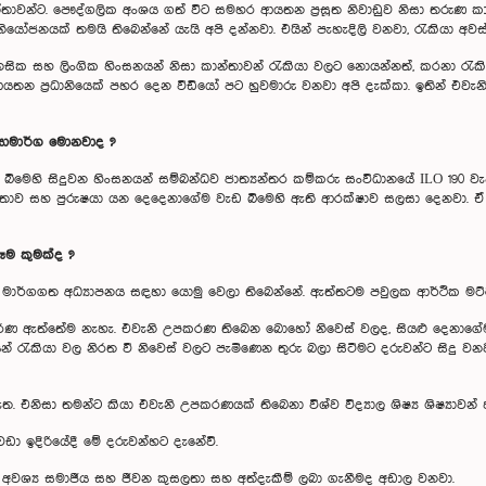
තාවන්ට. පෞද්ගලික අංශය ගත් විට සමහර ආයතන ප්‍රසූත නිවාඩුව නිසා තරුණ ක
 නියෝජනයක් තමයි තිබෙන්නේ යැයි අපි දන්නවා. එයින් පැහැදිලි වනවා, රැකියා 
ික සහ ලිංගික හිංසනයන් නිසා කාන්තාවන් රැකියා වලට නොයන්නත්, කරනා රැකිය
යතන ප්‍රධානියෙක් පහර දෙන වීඩියෝ පට හුවමාරු වනවා අපි දැක්කා. ඉතින් එවැන
ියාමාර්ග මොනවාද ?
ැඩ බිමෙහි සිදුවන හිංසනයන් සම්බන්ධව ජාත්‍යන්තර කම්කරු සංවිධානයේ ILO 190 
ින් කාන්තාව සහ පුරුෂයා යන දෙදෙනාගේම වැඩ බිමෙහි ඇති ආරක්ෂාව සලසා දෙනව
ෑම කුමක්ද ?
තමයි මාර්ගගත අධ්‍යාපනය සඳහා යොමු වෙලා තිබෙන්නේ. ඇත්තටම පවුලක ආර්ථික 
පකරණ ඇත්තේම නැහැ. එවැනි උපකරණ තිබෙන බොහෝ නිවෙස් වලද, සියළු දෙනාග
් රැකියා වල නිරත වී නිවෙස් වලට පැමිණෙන තුරු බලා සිටීමට දරුවන්ට සිදු වනව
ා තමන්ට කියා එවැනි උපකරණයක් තිබෙනා විශ්ව විද්‍යාල ශිෂ්‍ය ශිෂ්‍යාවන් 
ා ඉදිරියේදී මේ දරුවන්හට දැනේවි.
අවශ්‍ය සමාජීය සහ ජීවන කුසලතා සහ අත්දැකීම් ලබා ගැනීමද අඩාල වනවා.