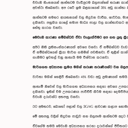
එවැනි හිංසනයන් ඇත්තටම වැඩිපුරම බලපාන්නේ තරුණ කාන්
අවස්ථා තිබෙනවා. අප රටේ ශ්‍රම බළකායෙන් 35% අඩු කාන්තා
ඇත්තටම සමහර ආයතනයන් වල සිදුවන වාචික, ශාරීරික, මානස
දකිනවා. පහුගිය කාලේ සමාජ මාධ්‍ය ජාලා වල කාන්තාවකට ආ
හේතු කාරක වනවා.
මෙවැනි කාරණා සම්බන්ධව ඒවා වැලැක්වීමට අප ගත යුතු ක්‍ර
අපිට නීති ප්‍රතිසංස්කරණයක් අවශ්‍ය වනවා. ඒ සම්බන්ධව ව
ඒ සම්බන්ධයෙන් ක්‍රියා මාර්ග ගනිමින් පවතිනවා. ඒ තුළ
ගැනීමට ඉවහල් වනු ඇතැයි මම විශ්වාස කරනවා.
මාර්ගගත අධ්‍යාපන ක්‍රමය මගින් තරුණ තරුණියන්ට වන බලප
වාර්තා මගින් හෙළිවී තිබෙනවා 45% වඩා අඩු ප්‍රමාණයක් 
ඇතැම් නිවෙස් වල මාර්ගගත අධ්‍යාපනය සඳහා අවශ්‍ය උ
දකිනවා. ඉතින් එම උපකරණය පාවිච්චි කිරීම සඳහා දෙමව්පියන
එවැනි දරුවන්ට අතපසු වනවා.
ඊට අමතරව, බොහෝ පළාත් වල 3G/4G ආවරණ කළාප නොමැත. එනිස
මේ අතපසු වලින් සිදුවන පාඩුව සහ බලපෑම ඇත්තටම අදට වඩ
ඒවගේම තමයි මෙවැනි අධ්‍යාපනය හරහා දරුවන්ගේ ජීවිතයට 