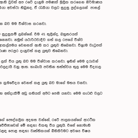
ී ඇති වුවත් අප රටේ දැනුම පමණක් මූලික කරගෙන නිර්මාණය
 අවස්ථා තිබුනද, ඒ රැකියා වලට සුදුසු පුද්ගලයන් පාසල්
තින බව මම විශ්වාස කරනවා.
ුදුසුකම් ලබන්නේ. එම 4% තුලින්ද, බහුතරයක්
නෙනවා. නමුත් යථාර්ථවාදීව ගත් කල රජයේ විශ්ව
ආකල්පමය වෙනසක් ඇති කර යුතුව තිබෙනවා. විශ්‍රාම වැටුපක්
ණ පරපුර දැනුවත් කළ යුතුව තිබෙනවා.
් විය යුතු බව මම විශ්වාස කරනවා. ඉතින් මෙම දරුවන්
ලදායී වනු ඇත. හැබැයි පවතින තත්ත්වය තුල මෙම විද්‍යාල
යාපන ක්‍රමවේදය වෙනස් කළ යුතු බව මාගේ මතය වනවා.
අත්දැකීම් අඩු ගතියක් අපිට පෙනී යනවා. මෙම ගැටළු වලට
ම මගේ පෞද්ගලික අදහස වන්නේ, රටේ පාලකයන්ගේ ආරථික
ේච්ඡාවෙන් මේ සඳහා එකතු විය යුතුයි. එසේ නොමැති
ළඳ පොළ සඳහා වෘත්තිකයන් බිහිකිරීමට අවශ්‍ය විෂය