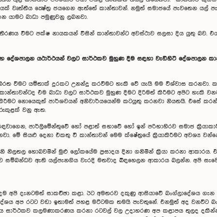
 වෘත්තීය ක්‍ෂේත්‍ර ජයගෙන ඇත්තේ කාන්තාවන්. නමුත් සමාජයේ පැවතෙන යල් ප
ගෙන යාමට බාධා පමුණුවනු ලබනවා.
වතීරණය වීමට පක්ෂ නායකයන් විසින් කාන්තාවන්ට අවස්ථාව සලසා දිය යුතු බව. එ
 දේශපාලන යථාර්ථයන් වලට සාර්ථකව මුහුණ දීම සඳහා වැඩිහිටි දේශපාලන කා
රත වීමට යම්තාක් දුරකට උනන්දු කරවීමට හැකි වේ යැයි මම විශ්වාස කරනවා. කාන
ාන්තාවන්ටද එම බාධා වලට සාර්ථකව මුහුණ දීමට දිරිමත් කිරීමට අපිට හැකි ව
ට නොයෙකුත් පාර්ශවයන් අනිවාර්යයෙන්ම කටයුතු කරනවා නියතයි. එසේ කරන්නේ
රුකුළක් වනු ඇත.
ගෙන, පාර්ලිමේන්තුවේ හෝ පළාත් සභාවේ හෝ ඉන් පරිභාහිරව සමාජ ක්‍රියාකාර
නවා. මේ සියළු දෙනා එකතු වී කාන්තාවන් මෙම ක්ෂේත්‍රයේ ක්‍රියාකිරීමට අවශ්‍ය ව
 නිලතල හොබවමින් මුළු ලෝකයේම ප්‍රසාදය දිනා ගනිමින් ක්‍රියා කරනා ආකාරය.
 සම්බන්ධව ඇති යල්පැනගිය වැරදි මතවාද බිඳහෙලන ආකාරය බලන්න. අපි සැව
ම අපි දැනටමත් සාකච්ඡා කළා. ඊට අමතරව දකුණු ආසියාවේ බංග්ලාදේශය ගැන 
ේශය අප රටට වඩා ඉතාමත් පහළ මට්ටමක තමයි පැවතුනේ. එනමුත් අද වනවිට බංග
ආර්ථිකය සාර්ථකව කලමණාකරණය කරනා රටවල් වල උදාහරණ අප කළාපය තුලද දක