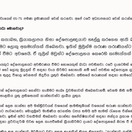
වැයෙන් 6%-7% පමණ ප්‍රමාණයක් වෙන් කරනවා. අපේ රටේ අධ්‍යාපනයට වෙන් කරන්නේ 1
බාධා මොනවාද?
, කතාබහ, ක්‍රියාකලාපය නිසා දේශපාලඥයාව හෑල්ලු කරගෙන ඇති 
ලොකු අකමැත්තක් තිබෙනවා. ඉතින් මුලින්ම තරුණ තරුණියන්ට
වීමට අවශ්‍යයි. ඒ තුලින් ඔවුන්ට දේශපාලනය කෙරෙහි කැමැත්තක්
කුට දේශපාලනයට අවතීරණය වීමට නොයෙකුත් බාධා පවතිනවා. රටේ දැනටමත් වෙනත් 
 හෝ ලොකු මුදලක් ඒ සඳහා වැය කිරීමට නොහැකි නම් හෝ පවතින දේශපාලන ක
මය තුලද විශාල වෙනසක් සිදුවිය යුතුව තිබෙනවා. අතීතයේ තරුණයන් සඳහා නාමයෝ
න් දේශපාලනයට ගෙන්වා ගැනීමට සැබෑ වුවමනාවක් තිබෙනවානම්, වෙනම නීති සම්
ළකිය යුතු ප්‍රතිශතයක් කාන්තාවන්ට ලැබිය යුතුය.
යන් ලෙස කාන්තා අපි මන්ත්‍රීවරියන් වශයෙන් ඇමතිතුමියන් වශයෙන් තරුණ කාන්තාව
 හට පැවරෙනවා. මොලමුරේ මැතිණිය අරගත්ත ධජය තමයි අපි තාමත් රැගෙන එන්නේ.
ිබෙනවා. ඉතින් අපිට වගකීමක් තිබෙනවා කාන්තා අපේක්ෂිකාවන් සඳහා ඡන්දය ප්‍රක
 පූර්වාදර්ශී චරිත ලෙස කැපවීමෙන් ක්‍රියාකිරීමට දැනට දේශපාලනයේ නිරත වී ස
තිය තුළ කාන්තාව පිරිමියාට වඩා පහළ තැනකින් තියල තියෙනවා. “කාන්තාව කුස