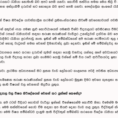
ුතරයකට රැකියා නොමැති බව අපට පෙනී යනවා. කොවිඩ් තත්වය සමඟ මෙය තීව්‍ර ව
 සහ අත්දැකීම් දරුවන් හට නොදෙන බව අපට පෙනී යනවා. පෞද්ගලික අංශයේ රැකියා
 විෂය නිර්දේශ යාවත්කාලීන කරමින් ප්‍රතිසංස්කරණය කිරීමේ අවශ්‍යතාවයක් පව
් අතුරින් 4%ක පමණ සුළු කොට්ඨාශයක් පමණයි විශ්ව විද්‍යාලයට අවතීරණය වීමට ස
සාවෙන් රජයේ රැකියාවක් සඳහා තරුණ තරුණියන් වැඩිපුර උනන්දුවක් දක්වන බව පෙ
ාදීමට රැකියා පුරප්පාඩු නැත. ඉතින් මේ සම්බන්ධයෙන් අපි තරුණ පරම්පරාව තුල 
් හොඳ වැටුපක් සමඟ වෙනත් දීමනාවන්ද ලබා දෙනවා. ඉතින් මේ සම්බන්දවද තරු
ධ්‍යාපනය නතර කරනා දරුවන් කුමක් සඳහා යොමු වනවාද යන්නද අපේ අවධානයට ලක
 වැනි විද්‍යාල හරහා ලබා ගැනීමට යොමු වන්නේ නම් එය රටේ ආර්ථිකයටද ඉතා ඵ
වා.
ු වනවා. ප්‍රාථමික අධ්‍යාපනයේ සිට නූතන වැඩ ලෝකයට ගැළපෙන පරිදි පවතින අධ්‍
පැමිණෙන තරුණ තරුණියන්ගේ නූතන වැඩ ලෝකයට මුහුණ දීමට අවශ්‍ය කුසලතා සහ 
 ඇති විෂයන් වල වෙනසක් සිදුවිය යුතුය.
්‍යාල වල විෂය නිර්දේශයන් වෙනස් කර යුත්තේ කෙසේද?
. අපි රටක් විදියට ගොඩක් වැටිලා ඉන්නේ. විශේෂයෙන්ම කොවිඩ් නිසා. එමෙන්
ෙම තත්ත්වයෙන් ගොඩ ඒම සඳහා අප සියළු දෙනා වැඩ කළ යුතුය. විද්වතුන් ස්ව
ා මෙම විෂය සම්බන්ධව දැනුම ඇති විද්වතුන් සම්බන්ධ කරගෙන විදේශ රැකියා වෙ