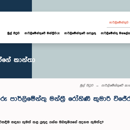
පාර්ලි‌මේන්තු
මුල් පිටුව
පාර්ලි‌මේන්තුවේ මන්ත්‍රීවරු
පාර්ලිමේන්තුවේ කටයුතු
පාර්ලිමේන්තු මහලේක
ියන්ගේ කාන්තා
මුල් පිටුව
පාර්ලිමේන්තුවේ ක
රු පාර්ලිමේන්තු මන්ත්‍රී රෝහිණී කුමාරි වි
විසඳීම සඳහා කුමක් කළ යුතුද යන්න ඔබතුමියගේ අදහස කුමක්ද?