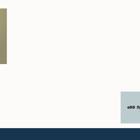
මෙම පි