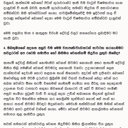
වනුයේ, ඇත්තටම බොහෝ පිරිස් ගුරුවරුන්ට ඇති එම වැටුප් විෂමතාවය ගැන
දැනුවත් වී නැති බවයි. ඇතැම් ගුරුවරුන්ටද තමන්ට සිදුවන ඒ අසාධාරණය
සම්බන්ධව නිසි අවබෝධයක් නැහැ. පාර්ලිමේන්තුවේදී මම ඉදිරිපත් කල ඒ
කරුණු හේතුවෙන් බොහෝ දෙනා මෙම වැටුප් විෂමතාවය සම්බන්ධව දැනුවත්
වුවා.
මෙම පසුගිය මාස 8 ඇතුළත එවැනි දේවල් වලට සහයෝගය ලබාදීමට මට
හැකි වූවා.
4. ඔබතුමියගේ අදහස අනුව එම මෙම ව්‍යාපෘති/වැඩසටන් සාර්ථක කරගැනීමට
තවදුරටත් අප රටෙහි සමාජීය හෝ නීතිමය වෙනස්කම් සිදුවිය යුතුව තිබේද?
ඇතැම් දේවල් නීතියක් නොමැතිව වෙනස් කිරීමට නොහැකි අතර ඇතැම් දේවල්
නීතිය තිබූ පමණින් වෙනස් කිරීමටද නොහැකි වනවා. උදාහරණයක් ලෙස
කාන්තාවන් දෙවැනි කොට සළකන තැන් තියෙනවා. අදටත් අපි දකිනවා බොහෝ
නිවෙස්තුල තම පිරිමි දරුවාට මුලින්ම බත් ටිකක් වැඩියෙන් බෙදා වෙන් කර
තබන අවස්ථා ඕනෑ තරම්. එහෙමත් නැතිනම් සැමියා සහ බිරිඳ යන දෙදෙනාම
උදෑසන වැඩ රාජකාරි සඳහා නිවසෙන් බැහැරව රෑ බෝ වී නිවසට පැමිණි
පසුව සැමියා පුටුවේ වාඩි වී කකුල් දෙක උඩින් තබාගෙන නිදහස් සුවයේ
පසුවන විට මහන්සිය අමතක කර කෙලින්ම කුස්සියට ගොස් තේ පැන් හා
ආහාර සකස් කිරීමට බිරිඳට සිදුවෙනවා. මෙවැනි තත්ත්වයන් නීති මඟින් වෙනස්
කිරීමට අපට පුළුවන් වන්නේ නැහැ. මේවා වෙනස් කිරීමට ආකල්පමය වෙනසක්
සමාජය තුළ ඇතිවිය යුතුය.
තවත් සමහරක් අවස්ථාවල වෙනස සිදුවීමට නීතිය ක්‍රියාත්මක විය යුතුය.