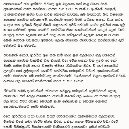
ජනගහනයේ 50% ඉක්මවා සිටියද ශ්‍රම බලකාය ගත් කල 30%ක වැනි
ප්‍රමාණයකින් තමයි කාන්තාව දායක වන බවට සටහන් වී ඇත්තේ. එනමුත්,
කාන්තාවන්ගේ ශ්‍රමය වැය කරන බොහෝ කටයුතු, ශ්‍රම බලකායට නිල වශයෙන්
ඇතුලත් නොවන කටයුතු වේ. කාන්තාව ගෙදර වැඩ කටයුතු සඳහා වැය කරන
කාලය සහ ශ්‍රමයට මිලක් නියම කළහොත් අපිට තේරුම් ගන්න පුළුවන් ඇය ඉටු
කරන සේවාවේ අගය. කොවිඩ් තත්ත්වය නිසා කාන්තාවන්ගේ ගෙදර දොර වැඩ
කටයුතු සියළු දෙනාම නිවසේ රැඳී සිටීම හේතුවෙන් දෙගුණ තෙගුණ වී ඇත.
ඉතින් ශාරීරික පීඩනයට අමතරව ලොකු මානසික පීඩාවකටද කාන්තාවන්ට ලක්
වෙන්නට සිදු වෙනවා.
එපමණක් නොව, ආර්ථික අග හිඟ කම් නිසා ශ්‍රම බලකායට නිල වශයෙන්
ඇතුළත් නොවන වෘත්තීන් වල නියැළී, එදා වේල සඳහා වතු උදළු ගා හෝ
වඩේ, කඩල වැනි අහාර නිපදවා ස්වයං රැකියාවක නිරත වී හෝ අදායමක්
උපදවා ගත් පුද්ගලයන් කොවිඩ් තත්ත්වය හේතුවෙන් වඩාත් අසරණතාවයට
පත්ව තිබෙනවා. මේ තත්ත්වයද, කාන්තාවන්ට විශේෂයෙන් බලපා ඇත්තේ එවැනි
රැකියා වල බොහෝ කාන්තාවන් නිරත වී සිටි බැවිනි.
ඒවගේම තමයි දරුවන්ගේ අධ්‍යාපන කටයුතු හේතුවෙන් දෙමව්පියන් ලොකු
පීඩාවකට පත් වෙලා තිබෙනවා. ඇතැම් නිවෙස් වල online අධ්‍යාපන කටයුතු
වල නිරත වීමට අවශ්‍ය මෙවලම් නැති හේතුවෙන් ද මොවුන් ඉතාමත්
අසරණතාවයකට පත්ව තිබෙනවා.
රටේ ආර්ථිකය කඩා වැටීම සියළු පාර්ශවයන්ට ඍණාත්මකව බලපානවා.
එනමුත් එසේ කඩා වැටීම තීන්දු තීරණ ගන්නා ලොකු මිනිස්සුන්ට වඩා රටේ
පොඩි මිනිස්සුන්ට විශේෂයෙන්ම වැඩියෙන්ම දැනෙනවා. ඉතින් මෙවැනි