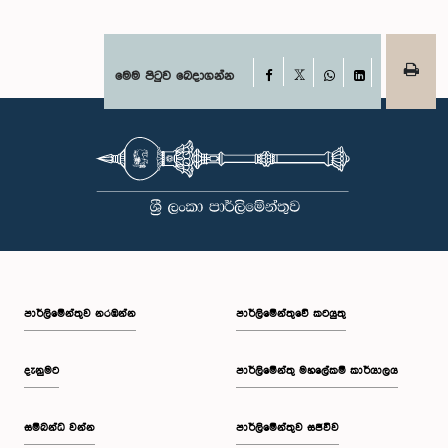
Facebook
මෙම පිටුව බෙදාගන්න
X
WhatsApp
LinkedIn
පාර්ලි‌මේන්තුව නරඹන්න
පාර්ලිමේන්තුවේ කටයුතු
දැනුමට
පාර්ලිමේන්තු මහලේකම් කාර්යාලය
සම්බන්ධ වන්න
පාර්ලිමේන්තුව සජීවීව