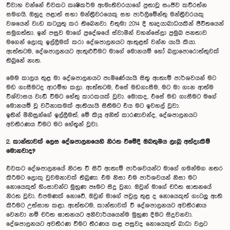
විවාහ වන්නේ එවකට කෘෂිකර්ම ඇමැතිවරයාගේ පුතාවූ සංජීව කවිරත්න
සමගයි. ඔහුද පළාත් සභා මන්ත්‍රීවරයෙකු සහ පාර්ලිමේන්තු මන්ත්‍රීවරයකු
වශයෙන් වැඩ කටයුතු කර තිබෙනවා. එතුමා 2014 දී හෘදයාබාධයකින් ජීවිතයෙන්
සමුගත්තා. ඉන් පසුව මාගේ ප්‍රදේශයේ ස්වාමීන් වහන්සේලා ප්‍රමුඛ ජනතාව
මගෙන් ලොකු ඉල්ලීමක් කරා දේශපාලනයට ඇතුළත් වන්න යැයි කියා.
ඇත්තටම, දේශපාලනයට ඇතුළුවීමට මාගේ මොනයම් හෝ බලාපොරොත්තුවක්
තිබුනේ නැත.
මෙම කාලය තුළ මා දේශපාලනයට පැමිණේයැයි සිතූ ඇතැම් පාර්ශවයන් මට
මඩ ගැසීමටද ආරම්භ කලා. ඇත්තටම, එසේ මඩගැසීම, මට මා ගැන ආත්ම
විශ්වාසය වැඩි වීමට හේතු කාරකයක් වූවා. මොකද, එසේ මඩ ගැසීමට මගේ
මොනයම් වූ වටිනාකමක් ඇතියැයි සිතීමට එය මට ඉවහල් වූවා.
ඉතින් මිනිසුන්ගේ ඉල්ලීමත්, මේ කියූ අනිත් කාරණාවන්ද, දේශපාලනයට
අවතීරණය වීමට මට හේතූන් වූවා.
2. කාන්තාවක් ලෙස දේශපාලනයෙහි නිරත වීමේදී ඔබතුමිය ලැබූ අත්දැකීම්
මොනවාද?
එවකට දේශපාලනයේ නිරත වී සිටි ඇතැම් පාර්ශවයන්ට මාගේ ගමන්මග නතර
කිරීමට ලොකු වුවමනාවක් තිබුණා. එම නිසා එම පාර්ශවයන් නිසා මට
නොයෙකුත් හිංසාවන්ට මුහුණ පෑමට සිදු වුනා. ඔවුන් මාගේ චරිත ඝාතනයේ
නිරත වූවා. එපමණක් නොවේ, ඔවුන් මාගේ පවුල තුළ ද නොයෙකුත් ගැටලු ඇති
කිරීමට උත්සාහ කළා. ඇත්තටම, කාන්තාවක් වී දේශපාලනයට අවතීරණය
වෙනවා නම් චරිත ඝාතනයට අනිවාර්යයෙන්ම මුහුණ දීමට සිදුවනවා.
දේශපාලනයට අවතීරණ වීමට තීරණය කළ පසුවද නොයෙකුත් බාධා වලට