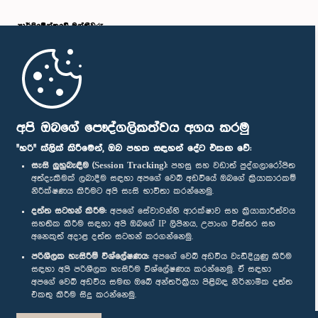
පාර්ලි‌මේන්තුවේ මන්ත්‍රීවරු
මුල් පිටුව
පාර්ලිමේන්තු ජංගම යෙදුම
අපි ඔබගේ පෞද්ගලිකත්වය අගය කරමු
"හරි" ක්ලික් කිරීමෙන්, ඔබ පහත සඳහන් දේට එකඟ වේ:
සැසි ලුහුබැඳීම (Session Tracking):
පහසු සහ වඩාත් පුද්ගලාරෝපිත
අත්දැකීමක් ලබාදීම සඳහා අපගේ වෙබ් අඩවියේ ඔබගේ ක්‍රියාකාරකම්
නිරීක්ෂණය කිරීමට අපි සැසි භාවිතා කරන්නෙමු.
අප හා සම්බන්ධ වී සිටින්න :
දත්ත සටහන් කිරීම:
අපගේ සේවාවන්හි ආරක්ෂාව සහ ක්‍රියාකාරීත්වය
සහතික කිරීම සඳහා අපි ඔබගේ IP ලිපිනය, උපාංග විස්තර සහ
අනෙකුත් අදාළ දත්ත සටහන් කරගන්නෙමු.
සම්මාන
පරිශීලක හැසිරීම් විශ්ලේෂණය:
අපගේ වෙබ් අඩවිය වැඩිදියුණු කිරීම
සඳහා අපි පරිශීලක හැසිරීම විශ්ලේෂණය කරන්නෙමු. ඒ සඳහා
අපගේ වෙබ් අඩවිය සමඟ ඔබේ අන්තර්ක්‍රියා පිළිබඳ නිර්නාමික දත්ත
පෞද්ගලිකත්ව ප්‍රතිපත්තිය
එකතු කිරීම සිදු කරන්නෙමු.