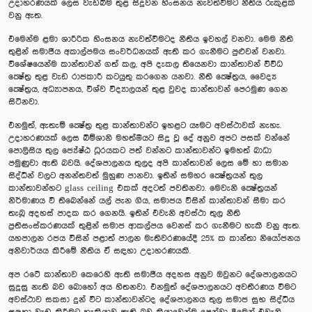
උදාහරණයක් ලෙස වැඩබිම තුළ සිදුවන හිංසනය නැවත්වීමට නීතිය රුකුළක්
වනු ඇත.
එමෙන්ම ළමා ශාරීරික හිංසනය නැවත්වීමටද නීතිය ඉවහල් වනවා. මෙම නීති
තුළින් සමාජීය අකාල්පමය සංවර්ධනයක් ඇති කර ගැනීමට පුළුවන් වනවා.
විශේෂයෙන්ම කාන්තාවන් ගත් කල, අපි දැකල තියෙනවා කාන්තාවන් විවිධ
ක්‍ෂේත්‍ර තුළ වැඩ රාජකාරී කටයුතු කරගෙන යනවා. නීති ක්‍ෂේත්‍රය, වෛද්‍ය
ක්‍ෂේත්‍රය, අධ්‍යාපනය, විශ්ව විද්‍යාලයන් තුළ වුවද කාන්තාවන් පෙරමුණ ගෙන
සිටිනවා.
එනමුත්, ඇතැම් ක්‍ෂේත්‍ර තුළ කාන්තාවන්ට ඉහළට යෑමට අවස්ථාවක් නැහැ.
උදාහරණයක් ලෙස බිම්ශානි මහත්මියට සිදු වූ දේ අනුව අපට පසක් වන්නේ
පොලිසිය තුල ජ්‍යේෂ්ඨ ධූරයකට පත් වන්නට කාන්තාවන්ට ඉමහත් බාධා
පමුණුවා ඇති බවයි. දේශපාලනය තුලද අපි කාන්තාවන් ලෙස මේ හා සමාන
සිද්ධීන් වලට අනන්තවත් මුහුණ පානවා. ඉතින් සමහර ක්‍ෂේත්‍රයන් තුල
කාන්තාවන්හට glass ceiling එකක් අදටත් පවතිනවා. මෙවැනි ක්‍ෂේත්‍රයන්
නිර්මාණය වී තිබෙන්නේ යල් පැන ගිය, සමාජය විසින් කාන්තාවන් සීමා කර
තැබූ අදහස් පාදක කර ගෙනයි. ඉතින් එවැනි අවස්ථා තුල නීති
ප්‍රතිසංස්කරණයක් තුළින් සමාජ ආකල්පය වෙනස් කර ගැනීමට හැකි වනු ඇත.
යහපාලන රජය විසින් පළාත් පාලන මැතිවරණයේදී 25% ක කාන්තා නියෝජනය
අනිවාර්යය කිරීමේ නීතිය ඒ සඳහා උදාහරණයකි.
අප රටේ කාන්තාව කෙරෙහි ඇති සමාජීය අදහස අනුව ඔවුනට දේශපාලනයට
සුදුසු නැති බව බොහෝ අය හිතනවා. එනමුත් දේශපාලනයට අවතීරණය වීමට
අවස්ථාව සකසා දුන් විට කාන්තාවන්ටද දේශපාලනය තුල සමාජ සුභ සිද්ධිය