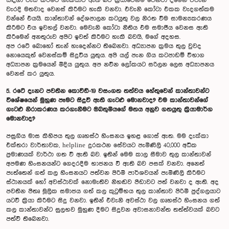
සඳහා වැඩ කිරීමට හැකියාව ඇති බව ක්‍රියාවෙන්ම පෙන්වා දීමෙන් එවැනි
වැරදි මතවාද වෙනස් කිරීමට හැකි වනවා. එවැනි කෝටා එකක වැදගත්කම
වන්නේ එයයි. කාන්තාවන් දේශපාලන කටයුතු වල නිරත වීම සාමන්‍යකරණය
කිරීමට එය ඉවහල් වනවා. මෙවැනි කෝටා නීතිය එම සමාජීය වෙනස ඇති
කිරීමෙන් අනතුරුව අපිට ඉවත් කිරීමට හැකි බවයි, මගේ අදහස.
අප රටේ බොහෝ තැන් හැදෙන්නට තිබෙනවා. අධ්‍යාපන ක්‍රමය තුල වුවද
නොයෙකුත් වෙනස්කම් සිදුවිය යුතුය. අපි යල් පැන ගිය කටපාඩම් විභාග
අධ්‍යාපන ක්‍රමයෙන් මිදිය යුතුය. අප නවීන ලෝකයට සරිලන ලෙස අධ්‍යාපනය
වෙනස් කර යුතුය.
5. රටේ දැනට පවතින කොවිඩ්-19 වසංගත තත්වය හේතුවෙන් කාන්තාවන්ට
විශේෂයෙන් මුහුණ පෑමට සිදුවී ඇති ගැටළු මොනවාද? එම කාන්තාවන්ගේ
ගැටළු නිරාකරණය කරගැනීමට ඔබතුමියගේ මතය අනුව ගතයුතු ක්‍රියාමාර්ග
මොනවාද?
පසුගිය මාස කිහිපය තුල ගෘහස්ථ හිංසනය ඉහළ ගොස් ඇත. මම දැක්කා
එක්තරා වාර්තාවක, helpline දුරකථන සේවයට පැමිණිලි 40,000 අධික
ප්‍රමාණයක් වාර්ථා ගත වී ඇති බව. ඉතින් මෙම කාල සීමාව තුල කාන්තාවන්
අපමණ හිංසනයන්ට ගෙදරදීම භාජනය වී ඇති බව පසක් වනවා. අනෙත්
පැත්තෙන් ගත් කල හිංසනයට පත්වන පිරිමි පාර්ශවයන් පැමිණිලි කිරීමට
ස්ථානයක් හෝ අවස්ථාවක් නොමැතිව නිහඬව පීඩාවට පත් වනවා ද ඇති. අද
පවතින පීතෘ මූලික සමාජය ගත් කල කුටුම්භය තුල කාන්තාව පිරිමි පුද්ගලයාට
යටවී ක්‍රියා කිරීමට සිදු වනවා. ඉතින් එවැනි අවස්ථා වල ගෘහස්ථ හිංසනය ගත්
කල කාන්තාවන්ට සුලභව මුහුණ දීමට සිදුවන අවාසනාවන්ත තත්ත්වයක් බවට
පත්වී තිබෙනවා.