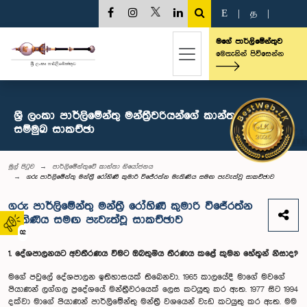
E
|
த
|
මගේ පාර්ලිමේන්තුව
මෙතැනින් පිවිසෙන්න
ශ්‍රී ලංකා පාර්ලිමේන්තු මන්ත්‍රීවරියන්ගේ කාන්තා සංසදය -
සම්මුඛ සාකච්ඡා
මුල් පිටුව
පාර්ලිමේන්තුවේ කාන්තා නියෝජනය
ගරු පාර්ලිමේන්තු මන්ත්‍රී රෝහිණී කුමාරි විජේරත්න මැතිණිය සමඟ පැවැත්වූ සාකච්ඡාව
ගරු පාර්ලිමේන්තු මන්ත්‍රී රෝහිණී කුමාරි විජේරත්න
මැතිණිය සමඟ පැවැත්වූ සාකච්ඡාව
02
1. දේශපාලනයට අවතීරණය වීමට ඔබතුමිය තීරණය කළේ කුමන හේතූන් නිසාද?
මගේ පවුලේ දේශපාලන ඉතිහාසයක් තිබෙනවා. 1965 කාලයේදී මාගේ මවගේ
පියාණන් ලග්ගල ප්‍රදේශයේ මන්ත්‍රීවරයෙක් ලෙස කටයුතු කර ඇත. 1977 සිට 1994
දක්වා මාගේ පියාණන් පාර්ලිමේන්තු මන්ත්‍රී වශයෙන් වැඩ කටයුතු කර ඇත. මම