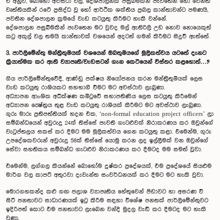
ඒ අනුව, බොහෝ අවස්ථා වල, දේශපාලනික පසුබිමකින් පැවතෙන හෝ වෙනත්
වෘත්තියකින් රටේ ප්‍රසිද්ධ වූ හෝ ආර්ථික ශක්තිය ප්‍රබල කාන්තාවන්ට පමණයි,
පවතින දේශපාලන ක්‍රමයේ වැඩ කටයුතු කිරීමට හැකි වන්නේ.
දේශපාලන පසුබිමකින් පැවතෙන මට වුවද මල් ඇතිරිලි උඩ නොව නොයෙකුත්
කටු අකුල් වල තමයි කාන්තාවක් වශයෙන් අදටත් ගමන් කිරීමට සිදුවී ඇත්තේ.
3. පාර්ලිමේන්තු මන්ත්‍රීතුමියක් වශයෙන් ඔබතුමියගේ මූලිකත්වය යටතේ දැනට
ක්‍රියාත්මක කර ඇති ව්‍යාපෘති/වැඩසටන් ගැන කෙටියෙන් විස්තර කළහොත්…?
ගිය පාර්ලිමේන්තුවේදී, ආණ්ඩු පක්ෂය නියෝජනය කරන මන්ත්‍රීතුමියක් ලෙස
වැඩ කටයුතු රාශියකට සහභාගී වීමට මට අවස්ථාව ලැබුණා.
අධ්‍යාපන ආංශික අධීක්ෂණ කමිටුවේ සභාපතිණිය ලෙස කටයුතු කිරීමෙන්
අධ්‍යාපන ක්‍ෂේත්‍රය තුළ වැඩ කටයුතු රාශියක් කිරීමට මට අවස්ථාව ලැබුණා.
ගුරු මාරු ප්‍රතිපත්තියක් හදන එක, ‘non-formal education project officers’ ලා
සම්බන්ධයෙන් අවුරුදු 24ක් තිස්සේ පැවති ගැටළුවක් නිරාකරණය කර ඔවුන්ගේ
වැටුප්තලය සකස් කර දීමට මම මූලිකත්වය ගෙන කටයුතු කළා. එමෙන්ම, ගුරු
උපදේශකවරුන් අවුරුදු 58ක් තිස්සේ යොමු කරන ලද ඉල්ලීමක් වන ඔවුන්ගේ
සේවා සහතිකය සම්බන්ධ ගැටළුව නිරාකරණය කර දීමටද මම සමත් වූවා.
එමෙන්ම, ලග්ගල කියන්නේ බොහෝම දුෂ්කර ප්‍රදේශයක්, එම ප්‍රදේශයේ සියළුම
මාර්ග වල කාපට් අතුරවා දැවැන්ත සංවර්ධනයක් කර දීමට මට හැකි වුවා.
මොරගහකන්ද කළු ගඟ ජලාශ ව්‍යාපෘතිය හේතුවෙන් පීඩාවට හා අසරණ වී
සිටි ජනතාවට සාධාරණයක් ඉටු කිරීම සඳහා විශේෂ පනතක් පාර්ලිමේන්තුවට
ඉදිරිපත් කොට එම ජනතාවට ලැබෙන වන්දි මුදල වැඩි කර දීමටද මට හැකි
වුණා.