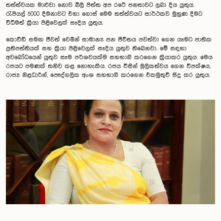
තත්ත්වයක මාළුවා නොව බිලී පිත්ත අප රටේ ජනතාවට ලබා දිය යුතුය.
රැපියල් 5000 දීමනාවට එහා ගොස් මෙම තත්ත්වයට සාර්ථකව මුහුණ දීමට
විධිමත් ක්‍රියා පිළිවෙලක් සෑදිය යුතුය.
කොවිඩ් සමඟ ජීවත් වෙමින් සාමාන්‍ය ජන ජීවිතය පවත්වා ගෙන යෑමට ජාතික
ප්‍රතිපත්තියක් සහ ක්‍රියා පිළිවෙලක් සෑදිය යුතුව තිබෙනවා. මේ සඳහා
අවබෝධයෙන් යුතුව සෑම පර්ශවයක්ම සහභාගී කරගෙන ක්‍රියාකර යුතුය. මෙය
රජයට පමණක් තනිව කළ නොහැකිය. රජය විසින් මූලිකත්වය ගෙන විපක්ෂය,
රාජ්‍ය නිළධාරීන්, පෞද්ගලික අංශ සහභාගී කරගෙන එකමුතුවී සිදු කර යුතුය.