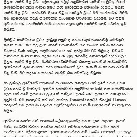
මුහුණ පෑමට සිදු වූවා. දේශපාලන පවුල් පසුබිම්කින් පැමිණියා වුවද, මාගේ
නාමයෝජනා පත්‍රය ලබාගැනීමට පවා නොයෙකුත් අභියෝග රැසකට මුහුණ
පෑමට සිදු වූවා. ඇත්තටම, එතන තිබුණ ගැටලුව වූයේ මම කාන්තාවක් වීමයි.
මම දේශපාලන පවුල් පසුබිම්කින් පැමිණෙන පිරිමියෙකු වූුවානම්, මට කිසිම
අභියෝගයක් නොමැතිව නාමයෝජනා පත්‍රය ලබා ගැනීමට හැකි වෙන්න ඉඩ
තිබුණා.
දිස්ත්‍රික් සංවිධායක ධූරය ලැබුණු පසුව ද නොයෙකුත් කෙනෙහිලි කම්වලට
මුහුණ පෑමට මට සිදු වූවා. මාගේ පියාණන්ගේ සහ සැමියා ගේ මැතිවරණ
ව්‍යාපාර වැඩ කටයුතු කළමනාකරණය කර අත්දැකීම් මට තිබුණද, එවකට
ජනාධිපති මැතිවරණය සදහා වැඩ කටයුතු කිරීමේදී නොයෙකුත් බාධා වලට
මුහුණ පෑමට සිදු වූවා. මැතිවරණ රැස්වීමකට ගියපසු කතාවක් පැවැත්වීමට
අවස්ථාවක් ලබා ගැනීමට පවා අභියෝගයක් වූවා. ඇතැම් මැතිවරණ රැස්වීම්
වල වාඩි වීම සදහා ආසනයක් නැතිවී ගිය අවස්ථාද තිබුණා.
මා ලග්ගල ප්‍රදේශයේ ආසන‍යේ සංවිධායක තනතුරට පත් වූයේ එවකට එම
ධූරය හෙබ වූ මැතිතුමා අසනීප තත්ත්වයට පසුවීමත් සමගයි. ආසන‍ සංවිධායක
ලෙස පත් වීමේ ලිපිය මට ලැබුණේ ඡන්දයට දවස් 7කට ප්‍රථමවයි. එම ලිපියට
අනුව මා එම තනතුරට පත් කර ඇත්තේ මාසයකට පෙරයි. එනමුත්, මාසයක
කාලයක් එම ලිපිය මට ලැබීම වළක්වාලන්නට ඇතැම් පාර්ශවයන් කටයුතු කර
තිබුණා.
ඇත්තටම කාන්තාවක් වශයෙන් දේශපාලනයේදී මුහුණ දීමට සිදුවන අනෙක්
මූලික ගැටළුව වන්නේ ආරථික ප්‍රශ්නයි. පවතින දේශපාලන ක්‍රමය අනුව
කාන්තාවකට දේශපාලනයට අවතීරණය වන්නට නම් විශේෂ චරිතයක් විය යුතුය.