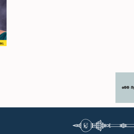
මෙම පි