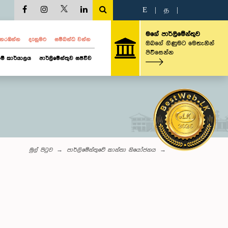
E
|
த
|
මගේ පාර්ලිමේන්තුව
ව නරඹන්න
දැනුමට
සම්බන්ධ වන්න
ඔබගේ ගිණුමට මෙතැනින්
පිවිසෙන්න
ම් කාර්යාලය
පාර්ලිමේන්තුව සජීවීව
මුල් පිටුව
පාර්ලිමේන්තුවේ කාන්තා නියෝජනය