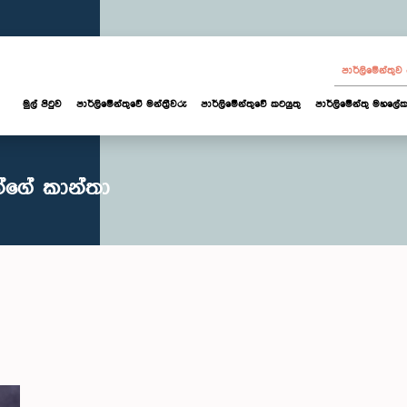
පාර්ලි‌මේන්තු
මුල් පිටුව
පාර්ලි‌මේන්තුවේ මන්ත්‍රීවරු
පාර්ලිමේන්තුවේ කටයුතු
පාර්ලිමේන්තු මහලේක
ියන්ගේ කාන්තා