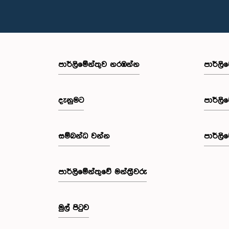
පාර්ලි‌මේන්තුව නරඹන්න
පාර්ලි
දැනුමට
පාර්ලි
සම්බන්ධ වන්න
පාර්ලි
පාර්ලි‌මේන්තුවේ මන්ත්‍රීවරු
මුල් පිටුව