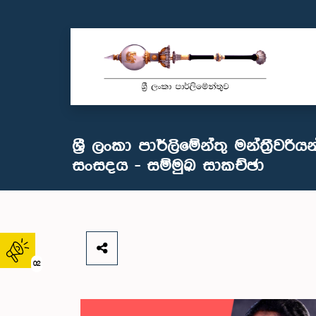
ශ්‍රී ලංකා පාර්ලිමේන්තු මන්ත්‍රීවර
සංසදය - සම්මුඛ සාකච්ඡා
02