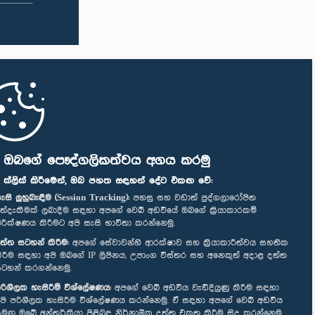
ි ඔබගේ පෞද්ගලිකත්වය අගය කරමු
" ක්ලික් කිරීමෙන්, ඔබ පහත සඳහන් දේට එකඟ වේ:
ැසි ලුහුබැඳීම (Session Tracking):
පහසු සහ වඩාත් පුද්ගලාරෝපිත
ත්දැකීමක් ලබාදීම සඳහා අපගේ වෙබ් අඩවියේ ඔබගේ ක්‍රියාකාරකම්
ිරීක්ෂණය කිරීමට අපි සැසි භාවිතා කරන්නෙමු.
ත්ත සටහන් කිරීම:
අපගේ සේවාවන්හි ආරක්ෂාව සහ ක්‍රියාකාරීත්වය සහතික
ිරීම සඳහා අපි ඔබගේ IP ලිපිනය, උපාංග විස්තර සහ අනෙකුත් අදාළ දත්ත
ටහන් කරගන්නෙමු.
රිශීලක හැසිරීම් විශ්ලේෂණය:
අපගේ වෙබ් අඩවිය වැඩිදියුණු කිරීම සඳහා
පි පරිශීලක හැසිරීම විශ්ලේෂණය කරන්නෙමු. ඒ සඳහා අපගේ වෙබ් අඩවිය
මඟ ඔබේ අන්තර්ක්‍රියා පිළිබඳ නිර්නාමික දත්ත එකතු කිරීම සිදු කරන්නෙමු.