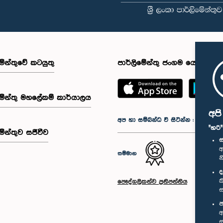
මේන්තුවේ කටයුතු
පාර්ලිමේන්තු ජංගම යෙදුම
මේන්තු මහලේකම් කාර්යාලය
අප
අප හා සම්බන්ධ වී සිටින්න :
"හරි
මේන්තුව සජීවීව
ස
අ
සම්මාන
න
ද
ක
පෞද්ගලිකත්ව ප්‍රතිපත්තිය
ස
ප
අ
ස