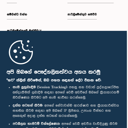
සම්බන්ධ වන්න
පාර්ලිමේන්තුව සජීවීව
පාර්ලි‌මේන්තුවේ මන්ත්‍රීවරු
මුල් පිටුව
පාර්ලිමේන්තු ජංගම යෙදුම
අපි ඔබගේ පෞද්ගලිකත්වය අගය කරමු
"හරි" ක්ලික් කිරීමෙන්, ඔබ පහත සඳහන් දේට එකඟ වේ:
සැසි ලුහුබැඳීම (Session Tracking):
පහසු සහ වඩාත් පුද්ගලාරෝපිත
අත්දැකීමක් ලබාදීම සඳහා අපගේ වෙබ් අඩවියේ ඔබගේ ක්‍රියාකාරකම්
නිරීක්ෂණය කිරීමට අපි සැසි භාවිතා කරන්නෙමු.
අප හා සම්බන්ධ වී සිටින්න :
දත්ත සටහන් කිරීම:
අපගේ සේවාවන්හි ආරක්ෂාව සහ ක්‍රියාකාරීත්වය
සහතික කිරීම සඳහා අපි ඔබගේ IP ලිපිනය, උපාංග විස්තර සහ
අනෙකුත් අදාළ දත්ත සටහන් කරගන්නෙමු.
සම්මාන
පරිශීලක හැසිරීම් විශ්ලේෂණය:
අපගේ වෙබ් අඩවිය වැඩිදියුණු කිරීම