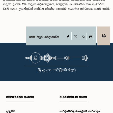
සඳහා දායක වීම සඳහා දේශපාලනය, වෙළඳාම, සංස්කෘතිය සහ සංචාරක
වැනි පොදු උනන්දුවක් දක්වන ක්ෂේත්‍ර කෙරෙහි සංගමය අවධානය යොමු කරයි.
Facebook
මෙම පිටුව බෙදාගන්න
X
WhatsApp
LinkedIn
පාර්ලි‌මේන්තුව නරඹන්න
පාර්ලිමේන්තුවේ කටයුතු
දැනුමට
පාර්ලිමේන්තු මහලේකම් කාර්යාලය