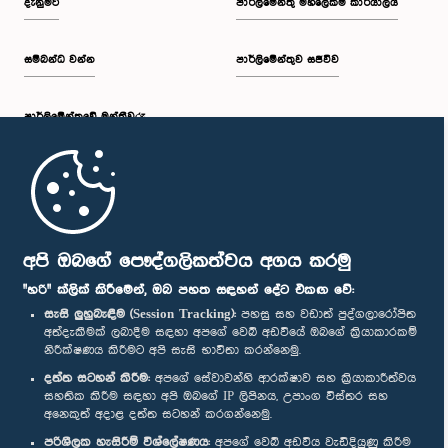
දැනුමට
පාර්ලිමේන්තු මහලේකම් කාර්යාලය
සම්බන්ධ වන්න
පාර්ලිමේන්තුව සජීවීව
පාර්ලි‌මේන්තුවේ මන්ත්‍රීවරු
මුල් පිටුව
පාර්ලිමේන්තු ජංගම යෙදුම
අපි ඔබගේ පෞද්ගලිකත්වය අගය කරමු
"හරි" ක්ලික් කිරීමෙන්, ඔබ පහත සඳහන් දේට එකඟ වේ:
සැසි ලුහුබැඳීම (Session Tracking):
පහසු සහ වඩාත් පුද්ගලාරෝපිත
අත්දැකීමක් ලබාදීම සඳහා අපගේ වෙබ් අඩවියේ ඔබගේ ක්‍රියාකාරකම්
නිරීක්ෂණය කිරීමට අපි සැසි භාවිතා කරන්නෙමු.
අප හා සම්බන්ධ වී සිටින්න :
දත්ත සටහන් කිරීම:
අපගේ සේවාවන්හි ආරක්ෂාව සහ ක්‍රියාකාරීත්වය
සහතික කිරීම සඳහා අපි ඔබගේ IP ලිපිනය, උපාංග විස්තර සහ
අනෙකුත් අදාළ දත්ත සටහන් කරගන්නෙමු.
සම්මාන
පරිශීලක හැසිරීම් විශ්ලේෂණය:
අපගේ වෙබ් අඩවිය වැඩිදියුණු කිරීම