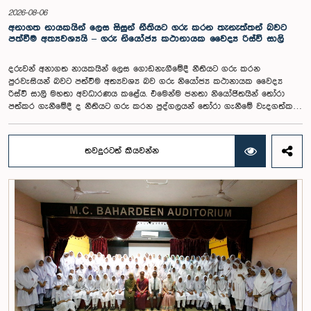
2026-08-06
අනාගත නායකයින් ලෙස ‍සිසුන් නීතියට ගරු කරන තැනැත්තන් බවට
පත්වීම අත්‍යවශ්‍යයි – ගරු නියෝජ්‍ය කථානායක වෛද්‍ය රිස්වි සාලි
දරුවන් අනාගත නායකයින් ලෙස ‍ගොඩනැගීමේදී නීතියට ගරු කරන
පුරවැසියන් බවට පත්වීම අත්‍යවශ්‍ය බව ගරු නියෝජ්‍ය කථානායක වෛද්‍ය
රිස්වි සාලි මහතා අවධාරණය කළේය. එමෙන්ම ජනතා නියෝජිතයින් තෝරා
පත්කර ගැනීමේදී ද නීතියට ගරු කරන පුද්ගලයන් තෝරා ගැනීමේ වැදගත්කම
ද ඔහු පෙන්වා දුන්නේය.ජනාධිපති ලේකම් කාර්යාල පරිශ්‍රයේ පිහිටි පැරණි
පාර්ලිමේන්තු සභා ගර්භයේදී පසුගියදා පැවති බොගවන්තලාව ටියෙන්සින්
දමිල මහා විදයාලයේ ශිෂ්‍ය පාර්ලිමේන්තුවේ මංගල සභාවාරයට ප්‍රධාන
තවදුරටත් කියවන්න
ආරාධිත අමුත්තා ලෙස එක්වෙමින් නියෝජ්‍ය කථානායකවරයා මේ අදහස් පළ
කළේය.බොගවන්තලාව ටියෙන්සින් දෙමළ මහා විද්‍යාලයේ ශිෂ්‍ය ශිෂ්‍යාවන් වෙත
පාර්ලිමේන්තු කටයුතු පිළිබඳ ප්‍රායෝගික අත්දැකීම් සහ ප්‍රජාතන්ත්‍රවාදී පාලන
ක්‍රියාවලිය පිළිබඳ අවබෝධයක් ලබාදීමේ අරමුණින් ජනාධිපති ලේකම්
කාර්යාලය, ශ්‍රී ලංකා පාර්ලිමේන්තුවේ සන්නිවේදන දෙපාර්තමේන්තුව සහ
අධ්‍යාපන අමාත්‍යාංශය එක්ව මෙම වැඩසටහන සංවිධානය කර තිබිණි.මෙහිදී
වැඩිදුරටත් අදහස් දැක්වූ නියෝජ්‍ය කථානායකවරයා දරුවන් සිසු අවධියේ
සිටම විනයට ප්‍රමුඛත්වය ලබාදිය යුතු බවත්, දෙමාපියන්, ගුරුවරුන් ඇතුළු
වැඩිහිටියන්ට ගරු කරමින් ජීවිතයේ දුෂ්කරතා හඳුනාගෙන ඉදිරියට යාම සඳහා
කැපවිය යුතු බවත් අවධාරණය කළේය.මෙම අවස්ථාවට එක්වූ ගරු නියෝජ්‍ය
කාරක සභා සභාපතිනි හේමාලි වීරසේකර මහත්මිය, වතුකර ප්‍රජාව නියෝජනය
කරන සිසුන් විවිධ අභියෝග මධ්‍යයේ අධ්‍යාපනය හදාරමින් රටේ සංවර්ධනයට
දායක වන බවත්, විෂය නිර්දේශයට පමණක් සීමා නොවී නායකත්වය,