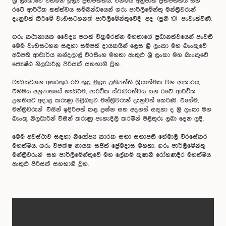
ශ්‍රී ලංකාවේ වත්මන් මූල්‍ය ප්‍රතිපත්තිය, විනිමය අනුපාත ප්‍රතිපත්තිය සහ
රටේ ආර්ථික තත්ත්වය සම්බන්ධයෙන් ගරු පාර්ලිමේන්තු මන්ත්‍රීවරුන්
දැනුවත් කිරීමේ වැඩසටහනක් පාර්ලිමේන්තුවේදී අද (ජුනි 10) පැවැත්විණි.
ගරු කථානායක වෛද්‍ය ජගත් වික්‍රමරත්න මහතාගේ ප්‍රධානත්වයෙන් පැවති
මෙම වැඩසටහන සඳහා සම්පත් දායකයින් ලෙස ශ්‍රී ලංකා මහ බැංකුවේ
අධිපති ආචාර්ය නන්දලාල් වීරසිංහ මහතා ඇතුළු ශ්‍රී ලංකා මහ බැංකුවේ
ජ්‍යෙෂ්ඨ නිලධාරීහු පිරිසක් සහභාගී වූහ.
වැඩසටහන අතරතුර රට තුළ මූල්‍ය ප්‍රතිපත්ති ක්‍රියාත්මක වන ආකාරය,
විනිමය අනුපාතයේ හැසිරීම, ආර්ථික ස්ථාවරත්වය සහ රටේ ආර්ථික
ප්‍රගතියට අදාළ කරුණු පිළිබඳව මන්ත්‍රීවරුන් දැනුවත් කෙරිණි. එසේම,
මන්ත්‍රීවරුන් විසින් ඉදිරිපත් කළ ප්‍රශ්න සහ අදහස් සඳහා ද ශ්‍රී ලංකා මහ
බැංකු නිලධාරීන් විසින් කරුණු පැහැදිලි කරමින් පිළිතුරු ලබා දෙන ලදී.
මෙම අවස්ථාව සඳහා නියෝජ්‍ය කාරක සභා සභාපති හේමාලි වීරසේකර
මහත්මිය, ගරු විපක්ෂ නායක සජිත් ප්‍රේමදාස මහතා, ගරු පාර්ලිමේන්තු
මන්ත්‍රීවරුන් සහ පාර්ලිමේන්තුවේ මහ ලේකම් කුෂානි රෝහණදීර මහත්මිය
ඇතුළු පිරිසක් සහභාගී වූහ.