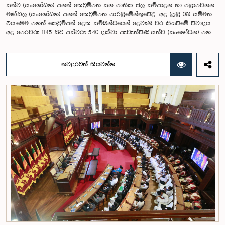
සත්ව (සංශෝධන) පනත් කෙටුම්පත සහ ජාතික ජල සම්පාදන හා ජලාපවහන
මණ්ඩල (සංශෝධන) පනත් කෙටුම්පත පාර්ලිමේන්තුවේදී අද (ජූලි 06) සම්මත
විය.මෙම පනත් කෙටුම්පත් දෙක සම්බන්ධයෙන් දෙවැනි වර කියවීමේ විවාදය
අද පෙරවරු 11.45 සිට පස්වරු 5.40 දක්වා පැවැත්විණි.සත්ව (සංශෝධන) පනත්
කෙටුම්පත කෘෂිකර්ම, පශු සම්පත්, ඉඩම් සහ වාරිමාර්ග අමාත්‍යවරයා විසින්
2026.07. 21 වන දින ශ්‍රී ලංකා පාර්ලිමේන්තුවට පළමු වර කියවීම සඳහා ඉදිරිපත්
කරන ලදී.මෙම පනත් කෙටුම්පත මගින් මීට පෙර ගවයන් සහ මී ගවයන්
තවදුරටත් කියවන්න
ප්‍රවාහනය සඳහා පමණක් අදාළ වූ නීතිමය විධිවිධාන තවත් සත්ව වර්ග
කිහිපයක් සඳහා ද පුළුල් කිරීමට යෝජනා කර ඇත. ඒ අනුව, ඉදිරියේදී ඌරන්,
බැටළුවන් සහ එළුවන් ප්‍රවාහනය කිරීමේදී අදාළ නිල බලපත්‍ර ලබාගැනීම
අනිවාර්ය වන අතර, සතුන්ගෙන් මිනිසුන්ට බෝවිය හැකි රෝග ව්‍යාප්තිය
පාලනය කිරීම එහි ප්‍රධාන අරමුණ වේ.ජාතික ජල සම්පාදන හා ජලාපවහන
මණ්ඩල (සංශෝධන) පනත් කෙටුම්පත නිවාස, ඉදිකිරීම් සහ ජල සම්පාදන
අමාත්‍යවරයා විසින් 2026.0. 21 වන දින ශ්‍රී ලංකා පාර්ලිමේන්තුවට පළමු වර
කියවීම සඳහා ඉදිරිපත් කරන ලදී.මෙම පනත් කෙටුම්පත මගින් ජාතික ජල
සම්පාදන හා ජලාපවහන මණ්ඩලයේ ආයතනික කාර්යක්ෂමතාව ඉහළ නැංවීම,
ජල සම්පාදන සේවා කළමනාකරණය වඩාත් විධිමත් කිරීම සහ මණ්ඩලයේ
වගකීම් පුළුල් කිරීම අරමුණු කර ඇත.