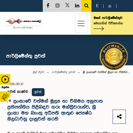
E
|
த
|
මගේ පාර්ලිමේන්තුව
මෙතැනින් පිවිසෙන්න
පාර්ලි‌මේන්තු පුවත්
මුල් පිටුව
පාර්ලි‌මේන්තු පුවත්
ශ්‍රී ලංකාවේ වත්මන් මූල්‍ය හා විනිමය ...
2026-06-10
බලන්න
පුවත් කාණ්ඩ
:
පුවත්
ශ්‍රී ලංකාවේ වත්මන් මූල්‍ය හා විනිමය අනුපාත
02
ප්‍රතිපත්තිය පිළිබඳව ගරු මන්ත්‍රීවරුන්ව, ශ්‍රී
ලංකා මහ බැංකු අධිපති ඇතුළු ජ්‍යෙෂ්ඨ
නිලධාරීහු දැනුවත් කරති