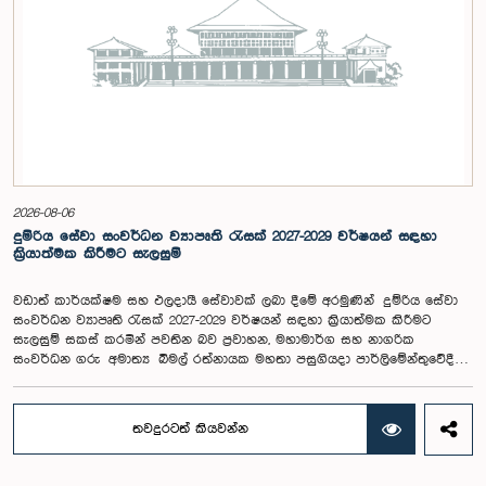
ලෙස ශ්‍රී ලංකා පාර්ලිමේන්තුවේ සන්නිවේදන දෙපාර්තමේන්තුවේ අධ්‍යක්ෂ
(සන්නිවේදන) සමන්ත මල්ලවආරච්චි මහතා සහභාගි වූ අතර, සිසුන් සමඟ
අන්තර්ක්‍රියාකාරී සාකච්ඡාවකට ද එක් විය.
2026-08-06
දුම්රිය සේවා සංවර්ධන ව්‍යාපෘති රැසක් 2027-2029 වර්ෂයන් සඳහා
ක්‍රියාත්මක කිරීමට සැලසුම්
වඩාත් කාර්යක්ෂම සහ ඵලදායී සේවාවක් ලබා දීමේ අරමුණින් දුම්රිය සේවා
සංවර්ධන ව්‍යාපෘති රැසක් 2027-2029 වර්ෂයන් සඳහා ක්‍රියාත්මක කිරීමට
සැලසුම් සකස් කරමින් පවතින බව ප්‍රවාහන, මහාමාර්ග සහ නාගරික
සංවර්ධන ගරු අමාත්‍ය බිමල් රත්නායක මහතා පසුගියදා පාර්ලිමේන්තුවේදී
පැවසීය. ඒ අනුව කොළඹ තදාසන්න දුම්රිය ව්‍යාපෘතිය, කැලණි පාලම
නවීකරණය, දුම්රිය පාලම් 10 ක් (කොම්පඤ්ඤ වීදිය, නාරාහේන්පිට, අලුත්ගම,
ඉඳුරුව, ගිංතොට, දොඩන්දූව, වැල්ලවත්ත, පිංවත්ත, හික්කඩුව, පානදුර)
තවදුරටත් කියවන්න
ප්‍රතිස්ථාපනය කිරීම, ශ්‍රී ලංකා දුම්රිය සේවය සඳහා බලවේග කට්ටල 05ක් සහ
ඩීසල් විදුලි එන්ජින් 05 ක් ප්‍රසම්පාදනය කිරීම, කුරුණෑගල - පොල්ගහවෙල
ද්විත්ව දුම්රිය මාර්ග ව්‍යාපෘතිය, මරදාන සිට රත්නපුර දක්වා කැළණිවැලි