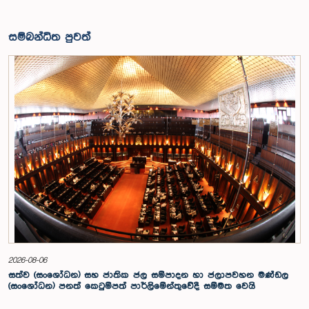
සම්බන්ධිත පුවත්
2026-08-06
සත්ව (සංශෝධන) සහ ජාතික ජල සම්පාදන හා ජලාපවහන මණ්ඩල
(සංශෝධන) පනත් කෙටුම්පත් පාර්ලිමේන්තුවේදී සම්මත වෙයි