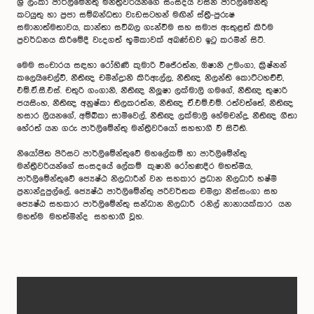
ශ්‍රී ලංකා පාර්ලිමේන්තු මන්ත්‍රීවරියන්ගේ සංසදය විසින් පාර්ලිමේන්තු
කටයුතු හා ප්‍රජා සම්බන්ධතා වැඩසටහන් මඟින් ස්ත්‍රී-පුරුෂ
සමානාත්මතාවය, කාන්තා සවිබල ගැන්වීම සහ සමාජ ඇතුළත් කිරීම
ප්‍රවර්ධනය කිරීමේදී වැදගත් භූමිකාවක් අඛණ්ඩව ඉටු කරමින් සිටී.
මෙම සංචාරය සඳහා රෝහිණී කුමාරි විජේරත්න, ඔෂානි උමංගා, ක්‍රිෂ්නන්
කලෙයිචෙල්වි, නීතිඥ චමින්ද්‍රානි කිරිඇල්ල, නීතිඥ නිලන්ති කොට්ටහච්චි,
එම්.ඒ.සී.එස්. චතුරි ගංගානි, නීතිඥ නිලූෂා ලක්මාලි ගමගේ, නීතිඥ තුෂාරි
ජයසිංහ, නීතිඥ අනුෂ්කා තිලකරත්න, නීතිඥ ඒ.එම්.එම්. රත්වත්තේ, නීතිඥ
හසාර ලියනගේ, අම්බිකා සාමිවෙල්, නීතිඥ ලක්මාලි හේමචන්ද්‍ර, නීතිඥ ගීතා
හේරත් යන ගරු පාර්ලිමේන්තු මන්ත්‍රීවරියෝ සහභාගී වී සිටිති.
නියෝජිත පිරිසට පාර්ලිමේන්තුවේ මහලේකම් හා පාර්ලිමේන්තු
මන්ත්‍රීවරියන්ගේ සංසදයේ ලේකම් කුෂානි රෝහණදීර මහත්මිය,
පාර්ලිමේන්තුවේ ජ්‍යෙෂ්ඨ නිලධාරීන් වන සහකාර ප්‍රධාන නිලධාරී හෂ්මි
ප්‍රනාන්දුපුල්ලේ, ජ්‍යෙෂ්ඨ පාර්ලිමේන්තු පරිවර්තක චමිලා නිස්සංගා සහ
ජ්‍යෙෂ්ඨ සහකාර පාර්ලිමේන්තු සන්ධාන නිලධාරී රනිල් නානායක්කාර යන
මහත්ම මහත්මින්ද සහභාගී වූහ.