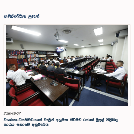
සම්බන්ධිත පුවත්
2026-08-07
විගණකාධිපතිවරියගේ වැටුප් අනුමත කිරීමට රජයේ මුදල් පිළිබඳ
කාරක සභාවේ අනුමැතිය