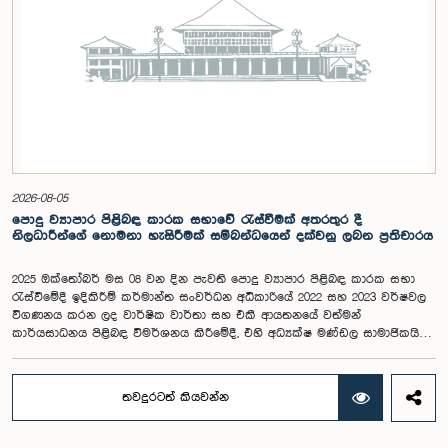
සපයන සංවර්ධන සහකරු වන CII (Coalition for Inclusive Impact)
ආයතනයේ නියෝජිතයෝ එක්ව සිටියහ.මෙම වැඩමුළුව සඳහා සහභාගීවීමට
අපේක්ෂා කරන ගම්පහ දිස්ත්‍රික්කයේ වයස අවු 18 – 35 අතර තරුණ තරුණියන්
https://forms.gle/aVp5UzhLbtPSmVap8 සබැඳිය ඔස්සේ අදාළ පෝරමය
සම්පූර්ණ කොට ලියාපදිංචි විය විය යුතුය.
2026-08-05
පොදු ව්‍යාපාර පිළිබඳ කාරක සභාවේ රැස්වීමක් අතරතුර දී
නිලධාරීන්ගේ නොමනා හැසිරීමක් සම්බන්ධයෙන් දක්වනු ලබන ප්‍රතිචාරය
2025 ඔක්තෝබර් මස 08 වන දින පැවති පොදු ව්‍යාපාර පිළිබඳ කාරක සභා
රැස්වීමේදී ඉදිකිරීම් කර්මාන්ත සංවර්ධන අධිකාරියේ 2022 සහ 2023 වර්ෂවල
විගණනය කරන ලද වාර්ෂික වාර්තා සහ එකී ආයතනයේ වත්මන්
කාර්යසාධනය පිළිබඳ විමර්ශනය කිරීමේදී, එහි අධ්‍යක්ෂ මණ්ඩල සාමාජිකයින්
දෙදෙනෙකුගේ හැසිරීම පිළිබඳව පොදු ව්‍යාපාර පිළිබඳ කාරක සභාවේ
අවධානය යොමු ව තිබේ. මෙම රැස්වීම සඳහා සහභාගී වූ නිලධාරීන් අතරින්
එක් අයෙකු, පාර්ලිමේන්තු කාරක සභා රැස්වීම් සඳහා සහභාගී වීමේ දී
තවදුරටත් කියවන්න
නිලධාරීන් විසින් තම ඇඳුම් පැළඳුම් සම්බන්ධයෙන් පිළිපැදිය යුතු වන
නිර්නායකයන්ගෙන් බැහැරව, එකී අවස්ථාවට නුසුදුසු ආකාරයෙන් සැරසී
රැස්වීමට සහභාගී වී සිටි බව කාරක සභාව විසින් නිරීක්ෂණය කරන ලදී.