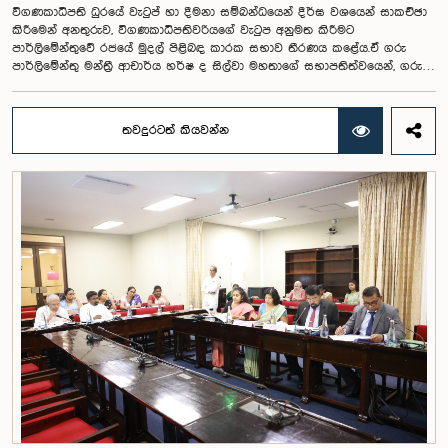
විගණකාධිපති ධුරයේ වැටුප් හා දීමනා සම්බන්ධයෙන් දීර්ඝ වශයෙන් සාකච්ඡා
කිරීමෙන් අනතුරුව, විගණකාධිපතිවරියගේ වැටුප අනුමත කිරීමට
පාර්ලිමේන්තුවේ රජයේ මුදල් පිළිබඳ කාරක සභාව තීරණය කළේය.ඒ ගරු
පාර්ලිමේන්තු මන්ත්‍රී ආචාර්ය හර්ෂ ද සිල්වා මහතාගේ සභාපතිත්වයෙන්, ගරු
නියෝජ්‍ය අමාත්‍යවරුන් වන චතුරංග අබේසිංහ, නිශාන්ත ජයවීර, ගරු
පාර්ලිමේන්තු මන්ත්‍රීවරුන් වන රවී කරුණානායක, නිමල් පලිහේන, විජේසිරි
බස්නායක, එම්.කේ.එම්. අස්ලම්, තිලිණ සමරකෝන් සහ චම්පික හෙට්ටිආරච්චි
තවදුරටත් කියවන්න
යන මහත්ම මහත්මීන්ගේ සහභාගීත්වයෙන් මෙම කාරක සභාව
පාර්ලිමේන්තුවේදී පසුගියදා (04) රැස්වූ අවස්ථාවේදීය. ශ්‍රී ලංකා ප්‍රජාතාන්ත්‍රික
සමාජවාදී ජනරජයේ ආණ්ඩුක්‍රම ව්‍යවස්ථාවේ 153(2) ව්‍යවස්ථාව ප්‍රකාරව
විගණකාධිපති ධුරයේ වැටුප් සම්බන්ධයෙන් අදාළ යෝජනාව කාරක සභාවේ
අවධානයට යොමු කර තිබිණි.එහිදී විගණකාධිපතිවරියගේ වගකීම්, රාජ්‍ය මූල්‍ය
අධීක්ෂණය හා විගණන ක්ෂේත්‍රයේ ස්වාධීනත්වය ඇතුළු කරුණු සැලකිල්ලට
ගනිමින් වැටුප් මට්ටම පිළිබඳව කාරක සභා සභාපතිවරයා ඇතුළු මන්ත්‍රීවරුන්
විසින් අදහස් හා යෝජනා ඉදිරිපත් කරන ලදී. ආණ්ඩුක්‍රම ව්‍යස්ථාවේ 170 වෙනි
ව්‍යවස්ථාව ප්‍රකාරව විගණකාධිපති රාජ්‍ය සේවකයකු නොවන බවත් පවත්නා
රාජ්‍ය වැටුප් පරිමාණයෙන් බැහැරව විගණකාධිපතිවරයාගේ වැටුප සඳහා
විශේෂ සැලකිල්ලක් යොමු කළ හැකි බවත් මෙහිදි වැඩිදුරටත් අදහස් දක්වමින්
කාරක සභාව පවසා සිටියේය. යොජිත වැටුප, මීට පෙර සිටි
විගණකාධිපතිවරුන්ගේ වැටුප් ද සලකා බලමින් මෙම තිරණයට එළඹුණ බව
නිලධාරීන් විසින් පවසන ලදී. මිට පෙර, එය ජාතික වැටුප් හා සේවක සංඛ්‍යා
කොමිෂන් සභාවෙන් තිරණය කළ ද වර්තමානයේ එවැනි කොමිසමක් නොමැති
බවත් නිලධාරීහු සදහන් කළහ.විගණකාධිපතිවරිය සඳහා යෝජිත වැටුප්
මට්ටම අනුමත කළ ද, එම තනතුරට පැවරී ඇති වගකීම් සහ කාර්යභාරය
සැලකිල්ලට ගනිමින් වැටුප තවදුරටත් ඉහළ මට්ටමක පැවතිය යුතු බවට කාරක