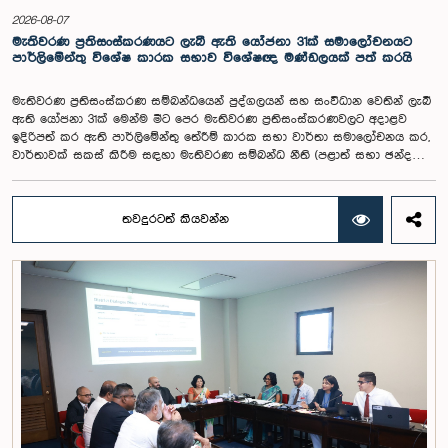
සභා සභාපතිවරයා ඇතුළු මන්ත්‍රීවරුන්ගේ අදහස විය. ඒ අනුව, අදාළ වැටුප්
2026-08-07
මට්ටම සම්බන්ධයෙන් ඉදිරියේදී තවදුරටත් අවධානය යොමු කර අවශ්‍ය තීරණ
මැතිවරණ ප්‍රතිසංස්කරණයට ලැබී ඇති යෝජනා 31ක් සමාලෝචනයට
ගැනීමේ අවශ්‍යතාව ද කාරක සභාවේදී පෙන්වා දුන් අතර ස්ථිර සහ ස්වධින
පාර්ලිමේන්තු විශේෂ කාරක සභාව විශේෂඥ මණ්ඩලයක් පත් කරයි
වැටුප් හා සේවක සංඛ්‍යා කොමිෂන් සභාවක් ස්ථාපිත කරන ලෙස කාරක
සභාවේ සභාපති යෝජනා කළේය.
මැතිවරණ ප්‍රතිසංස්කරණ සම්බන්ධයෙන් පුද්ගලයන් සහ සංවිධාන වෙතින් ලැබී
ඇති යෝජනා 31ක් මෙන්ම මීට පෙර මැතිවරණ ප්‍රතිසංස්කරණවලට අදාළව
ඉදිරිපත් කර ඇති පාර්ලිමේන්තු තේරීම් කාරක සභා වාර්තා සමාලෝචනය කර,
වාර්තාවක් සකස් කිරීම සඳහා මැතිවරණ සම්බන්ධ නීති (පළාත් සභා ඡන්ද
විමසීමට අදාළ නීති හැර) සමාලෝචනය කර පාර්ලිමේන්තුවට වාර්තා කිරීම සහ
ඒ පිළිබඳ යෝජනා හා නිර්දේශ ඉදිරිපත් කිරීම සඳහා වන පාර්ලිමේන්තු විශේෂ
කාරක සභාව විසින් විශේෂඥ මණ්ඩලයක් පත් කරන ලදී.ඒ මෙම විශේෂ
තවදුරටත් කියවන්න
කාරක සභාව රාජ්‍ය පරිපාලන, පළාත් සභා සහ පළාත් පාලන ගරු අමාත්‍ය
මහාචාර්ය ඒ.එච්.එම්.එච්. අබයරත්න මහතාගේ සභාපතිත්වයෙන්
පාර්ලිමේන්තුවේදී පසුගියදා රැස් වූ අවස්ථාවේදීය.එහිදී 2004, 2007 සහ 2022
වසරවල පාර්ලිමේන්තු තේරීම් කාරක සභා වාර්තා මෙන්ම පුද්ගලයන් හා
සංවිධාන විසින් ඉදිරිපත් කර ඇති යෝජනා 31ක් පදනම් කර ගනිමින් මැතිවරණ
ප්‍රතිසංස්කරණ සම්බන්ධයෙන් දීර්ඝ ලෙස සාකච්ඡා කෙරිණි.සාකච්ඡාවේදී පළාත්
පාලන මැතිවරණ ක්‍රමය සඳහා මිශ්‍ර මැතිවරණ ක්‍රමයක් හඳුන්වා දීම, සුළු පක්ෂ
හා සුළුතර කණ්ඩායම්වල නියෝජනය තහවුරු කිරීම, කාන්තා නියෝජනය
වැඩිදියුණු කිරීම, විද්‍යුත් ඡන්ද ක්‍රමවේදයක් හඳුන්වා දීම සහ කල්තියා ඡන්දය
ප්‍රකාශ කිරීමේ පහසුකම් සැලසීම ඇතුළු යෝජනා පිළිබඳව අවධානය යොමු
විය. එමෙන්ම විදේශගත ශ්‍රී ලාංකිකයන්ට ඡන්ද අයිතිය ලබාදීම සම්බන්ධයෙන්
වන යෝජනා පිළිබඳව ද සලකා බැලුණු අතර, ඒ සඳහා අවශ්‍ය නීතිමය හා
පරිපාලනමය ප්‍රතිපාදන පිළිබඳ වැඩිදුර අධ්‍යයනය කිරීමේ අවශ්‍යතාව