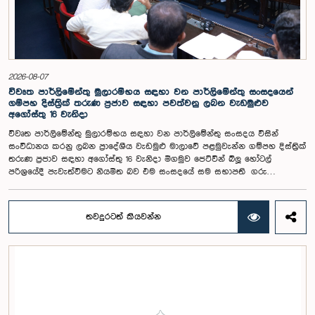
අවධාරණය කෙරිණි.කාරක සභාව විසින් පත් කළ විශේෂඥ මණ්ඩලය මඟින්
ලැබී ඇති යෝජනා 31 සහ පූර්ව පාර්ලිමේන්තු තේරීම් කාරක සභා වාර්තා
විශ්ලේෂණය කර ප්‍රායෝගික නිර්දේශ සහිත වාර්තාවක් සකස් කිරීමට නියමිත
අතර, එම නිර්දේශ සමාලෝචනය කිරීම සඳහා ඉදිරි කටයුතු සිදු කිරීමට කාරක
සභාව තීරණය කළේය.මෙම රැස්වීමට කාරක සභා සාමාජික ගරු අමාත්‍ය
ආචාර්ය උපාලි පන්නිලගේ මහතා සහ ගරු පාර්ලිමේන්තු මන්ත්‍රීවරුන් වන රවී
2026-08-07
කරුණානායක, රුවන්තිලක ජයකොඩි සහ කදිරවේලු ෂන්මුගම් කුගදාසන් යන
විවෘත පාර්ලිමේන්තු මුලාරම්භය සඳහා වන පාර්ලිමේන්තු සංසදයෙන්
මහත්වරු සහභාගී වූහ.
ගම්පහ දිස්ත්‍රික් තරුණ ප්‍රජාව සඳහා පවත්වනු ලබන වැඩමුළුව
අගෝස්තු 16 වැනිදා
විවෘත පාර්ලිමේන්තු මුලාරම්භය සඳහා වන පාර්ලිමේන්තු සංසදය විසින්
සංවිධානය කරනු ලබන ප්‍රාදේශීය වැඩමුළු මාලාවේ පළමුවැන්න ගම්පහ දිස්ත්‍රික්
තරුණ ප්‍රජාව සඳහා අගෝස්තු 16 වැනිදා මීගමුව ජෙට්වින් බ්ලූ හෝටල්
පරිශ්‍රයේදී පැවැත්වීමට නියමිත බව එම සංසදයේ සම සභාපති ගරු
පාර්ලිමේන්තු මන්ත්‍රී ෂානක්කියන් රාජපුත්තිරන් රාසමාණික්කම් මහතා පැවසීය.ඒ
මහතාගේ ප්‍රධානත්වයෙන් 2026.08.05 දින පැවති එම සංසදයේ රැස්වීමේදී මීට
අදාළ සංවිධාන කටයුතු පිළිබඳව සාකච්ඡා කෙරිණි. තරුණ නියෝජිතයන්ගේ
තවදුරටත් කියවන්න
සහභාගීත්වයෙන් විවෘත පාර්ලිමේන්තු සංකල්පය තවදුරටත් ප්‍රවර්ධනය කිරීමේ
අරමුණින් මෙම වැඩමුළු මාලාව සංවිධානය කෙරෙන අතර සංසදයේ සාමාජික
මන්ත්‍රීවරු මෙන්ම ගම්පහ දිස්ත්‍රික් පාර්ලිමේන්තු මන්ත්‍රීවරුන් ද මෙම අවස්ථාවට
සහභාගී වීමට නියමිතය.මෙම වැඩමුළු මගීන් විශේෂයෙන් තරුණ ප්‍රජාව
පාර්ලිමේන්තු කටයුතු, ව්‍යවස්ථාදායක ක්‍රියාවලිය සහ විවෘත පාර්ලිමේන්තු
මූලධර්ම පිළිබඳ දැනුවත් කිරීම මෙන්ම, පාර්ලිමේන්තුව සහ පුරවැසියන් අතර
සම්බන්ධතාව තවදුරටත් ශක්තිමත් කිරීම ද අපේක්ෂා කෙරේ.මෙම රැස්වීමට
සංසදයේ සාමාජික මන්ත්‍රීවරු සහ වැඩමුළු මාලාව සඳහා අනුග්‍රාහකත්වය