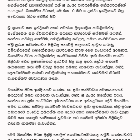
මහත්මියගේ ප්‍රධානත්වයෙන් යුත් ශ්‍රී ලංකා පාර්ලිමේන්තු මන්ත්‍රීවරියන්ගේ
සංසදයේ නියෝජිත පිරිසක්, මේ මස 10 සිට 16 දක්වා ඉන්දියාවේ නිල
සංචාරයක නිරත වෙමින් සිටී.
ශ්‍රී ලංකාව සහ ඉන්දියාව අතර පවත්නා දිගුකාලීන පාර්ලිමේන්තු,
සංස්කෘතික සහ ද්විපාර්ශ්වික සබඳතා තවදුරටත් ශක්තිමත් කරමින්,
කාන්තා සවිබල ගැන්වීම, පාර්ලිමේන්තු කටයුතු, සමාජ සංවර්ධනය සහ
ස්ත්‍රී-පුරුෂ සමාජභාවය පිළිබඳ සංවේදී පාලනයට ආශ්‍රිත කරුණු
සම්බන්ධයෙන් සහයෝගීතාව ප්‍රවර්ධනය කිරීම මෙම සංචාරයේ අරමුණයි.
නියෝජිත පිරිස පාර්ලිමේන්තු සංකීර්ණයේ පිහිටා ඇති මහත්මා ගාන්ධි
පිළිරුව වෙත පුෂ්පෝපහාර දැක්වීම සිදු කළ අතර, ලෝක් සභාවේ
කථානායක ගරු ඕම් බිර්ලා මහතා සමඟද සාකච්ඡා පැවැත්වූහ. එහිදී
දෙපාර්ශ්වයම අන්තර්-පාර්ලිමේන්තු සහයෝගිතාව ශක්තිමත් කිරීමේ
වැදගත්කම අවධාරණය කළහ.
නියෝජිත පිරිස ඉන්දියාවේ කාන්තා හා ළමා සංවර්ධන අමාත්‍යාංශයේ
නිලධාරීන් හමුවී සාකච්ඡා පැවැත්වූහ. එහිදී ශ්‍රී ලංකා නියෝජිත පිරිස,
කාන්තා හා ළමා සංවර්ධන අමාත්‍යවරිය ගරු අන්නපූර්ණා දේවී මහත්මිය
සමග කාන්තා සවිබල ගැන්වීමේ වැඩසටහන්, ළමා සුභසාධනය, ස්ත්‍රී-පුරුෂ
සමාජභාවී සංවේදී ප්‍රතිපත්ති සහ දෙරට අතර සහයෝගීතාව වැඩි දියුණු
කිරීම සහ හොඳම භාවිතයන් හුවමාරු කර ගැනීමේ අවස්ථා පිළිබඳව
ඵලදායී සාකච්ඡා පැවැත්වූහ.
මෙම නියෝජිත පිරිස දිල්ලි පොලිස් කොමසාරිස්වරයාද හමුවී, කාන්තාවන්ට