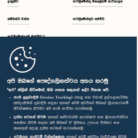
දැනුමට
පාර්ලිමේන්තු මහලේකම් කාර්යාලය
සම්බන්ධ වන්න
පාර්ලිමේන්තුව සජීවීව
පාර්ලි‌මේන්තුවේ මන්ත්‍රීවරු
මුල් පිටුව
පාර්ලිමේන්තු ජංගම යෙදුම
අපි ඔබගේ පෞද්ගලිකත්වය අගය කරමු
"හරි" ක්ලික් කිරීමෙන්, ඔබ පහත සඳහන් දේට එකඟ වේ:
සැසි ලුහුබැඳීම (Session Tracking):
පහසු සහ වඩාත් පුද්ගලාරෝපිත
අත්දැකීමක් ලබාදීම සඳහා අපගේ වෙබ් අඩවියේ ඔබගේ ක්‍රියාකාරකම්
නිරීක්ෂණය කිරීමට අපි සැසි භාවිතා කරන්නෙමු.
අප හා සම්බන්ධ වී සිටින්න :
දත්ත සටහන් කිරීම:
අපගේ සේවාවන්හි ආරක්ෂාව සහ ක්‍රියාකාරීත්වය
සහතික කිරීම සඳහා අපි ඔබගේ IP ලිපිනය, උපාංග විස්තර සහ
අනෙකුත් අදාළ දත්ත සටහන් කරගන්නෙමු.
සම්මාන
පරිශීලක හැසිරීම් විශ්ලේෂණය:
අපගේ වෙබ් අඩවිය වැඩිදියුණු කිරීම