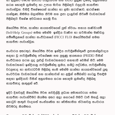
හා ළමුන්ට එරෙහි අපරාධ වැළැක්වීම සහ ඒවාට මුහුණ දීමේදී අනුගමනය
කරන හොඳම ක්‍රමවේද හා උපාය මාර්ග පිළිබඳව ඵලදායී සාකච්ඡා
පැවැත්වූහ. එහිදී විශේෂයෙන් කාන්තා හා ළමා ආරක්ෂාව, ආරක්ෂණ
යාන්ත්‍රණ, නීතිමය බලාත්මක කිරීම සහ ප්‍රජා දැනුවත් කිරීමේ වැඩසටහන්
පිළිබඳව විශේෂ අවධානය යොමු විය.
නියෝජිත පිරිස, කාන්තා නායකත්වයෙන් යුත් ස්වයං සහාය කණ්ඩායම්
(Self-Help Groups) සමඟ මෙන්ම ඉන්දීය වාණිජ හා කර්මාන්ත මණ්ඩල
සම්මේලනයේ කාන්තා සංවිධානයේ (FICCI FLO) නියෝජිතයින් සමඟ
සාකච්ඡා පැවැත්වූහ.
සංචාරය අතරතුර, නියෝජිත පිරිස ඉන්දීය පාර්ලිමේන්තුවේ ප්‍රජාතන්ත්‍රවාදය
සඳහා වූ පාර්ලිමේන්තු පර්යේෂණ සහ පුහුණු ආයතනය (PRIDE) විසින්
සංවිධානය කරන ලද පුළුල් වැඩසටහනකට සහභාගී වෙමින් සිටී. මෙම
වැඩසටහනට ඉන්දියානු පාර්ලිමේන්තු ක්‍රමය, කමිටු පද්ධතිය, පාර්ලිමේන්තු
වරප්‍රසාද හා ආචාරධර්ම පිළිබඳ සැසි මෙන්ම කාන්තා නායකත්වයෙන් යුතු
සංවර්ධන වැඩසටහන් සහ කාන්තාවන් හා ළමුන් සම්බන්ධ ගැටලු විසඳීම
සඳහා ඉන්දියාව විසින් අනුගමනය කරන හොඳම ක්‍රමවේද පිළිබඳ
සාකච්ඡාද ඇතුළත් වේ.
ඉදිරි දිනවලදී නියෝජිත පිරිස නවදිල්ලි ප්‍රධාන අමාත්‍යවරයා සමඟ
සාකච්ඡා පැවැත්වීමට නියමිත අතර අග්‍රා නගරයේ පිහිටි ටාජ් මහල්, අග්‍රා
කොටුව ඇතුළු වැදගත් සංස්කෘතික හා ඓතිහාසික ස්ථානවල සංචාරය
කිරීමටද නියමිතය.