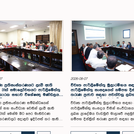
07
2026-08-07
 ප්‍රතිසංස්කරණයට ලැබී ඇති
විවෘත පාර්ලිමේන්තු මුලාරම්භය 
31ක් සමාලෝචනයට පාර්ලිමේන්තු
පාර්ලිමේන්තු සංසදයෙන් ගම්පහ දිස්ත්‍
 කාරක සභාව විශේෂඥ මණ්ඩලයක්
තරුණ ප්‍රජාව සඳහා පවත්වනු ලබ
යි
වැඩමුළුව අගෝස්තු 16 වැනිදා
 ප්‍රතිසංස්කරණ සම්බන්ධයෙන්
විවෘත පාර්ලිමේන්තු මුලාරම්භය සඳහා
න් සහ සංවිධාන වෙතින් ලැබී ඇති
පාර්ලිමේන්තු සංසදය විසින් සංවිධාන
1ක් මෙන්ම මීට පෙර මැතිවරණ
ලබන ප්‍රාදේශීය වැඩමුළු මාලාවේ පළමු
ංස්කරණවලට අදාළව ඉදිරිපත් කර ඇති
ගම්පහ දිස්ත්‍රික් තරුණ ප්‍රජාව සඳහා 
ේන්තු තේරීම් කාරක සභා වාර්තා
16 වැනිදා මීගමුව ජෙට්වින් බ්ලූ හෝටල්
ය කර, වාර්තාවක් සකස් කිරීම
පරිශ්‍රයේදී පැවැත්වීමට නියමිත බව එම