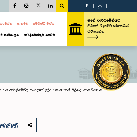
E
|
த
|
මගේ පාර්ලිමේන්තුව
ව නරඹන්න
දැනුමට
සම්බන්ධ වන්න
ඔබගේ ගිණුමට මෙතැනින්
පිවිසෙන්න
ම් කාර්යාලය
පාර්ලිමේන්තුව සජීවීව
ා වන පාර්ලිමේන්තු සංසදයේ ඉදිරි වැඩසටහන් පිළිබඳ සාකච්ඡාවක්
ඡාවක්