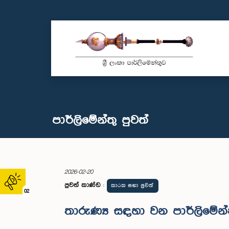
පාර්ලි‌මේන්තු පුවත්
2026-02-20
පුවත් කාණ්ඩ
:
කාරක සභා පුවත්
02
තාරුණ්‍ය සඳහා වන පාර්ලිමේන