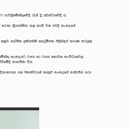
පාර්ලිමේන්තුවේදී රැස් වූ අවස්ථාවේදී ය.
 හරහා ක්‍රියාත්මක කළ හැකි වන පරිදි සංසදයේ
අනුව, යෝජිත ප්‍රතිපත්ති කෙටුම්පත පිළිබඳව තරුණ කටයුතු
ිමේන්තු සංසදයට රාජ්‍ය හා රාජ්‍ය නොවන සංවිධානවල
ීමේදී සාකච්ඡා විය.
ුර දිසානායක යන මහත්වරුන් ඇතුළු සංසදයේ සාමාජික ගරු