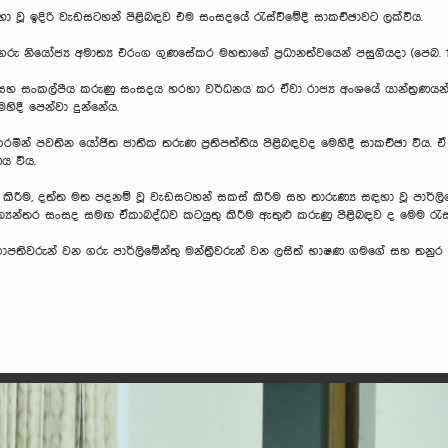
ා වූ ඉදිරි වැඩසටහන් පිළිබඳව එම සංසදයේ රැස්වීමේදී සාකච්ඡාවට ලක්විය.
 නියෝජ්‍ය අමාත්‍ය එරංග ගුණසේකර මහතාගේ ප්‍රධානත්වයෙන් පසුගියදා (පෙබ. 17) 
ය සහ සංකල්පීය කරුණු සංසදය හරහා වර්ධනය කර ඒවා රාජ්‍ය අංශයේ යාන්ත්‍රණයන්
හිදී පෙන්වා දුන්නේය.
රමින් පවතින යෝජිත ජාතික තරුණ ප්‍රතිපත්තිය පිළිබඳවද මෙහිදී සාකච්ඡා විය. ඒ 
ය විය.
කිරීම, දත්ත මත පදනම් වූ වැඩසටහන් සකස් කිරීම සහ තාරුණ්‍ය සඳහා වූ පාර්ල
‍යන්තර සංසද සමඟ ඒකාබද්ධව කටයුතු කිරීම ඇතුළු කරුණු පිළිබඳව ද මෙම රැස්ව
සභාපතිවරුන් වන ගරු පාර්ලිමේන්තු මන්ත්‍රීවරුන් වන ලසිත් භාෂණ ගමගේ සහ තන