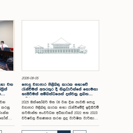
2026-08-05
සඳහා වන
පොදු ව්‍යාපාර පිළිබඳ කාරක සභාවේ
රික්
රැස්වීමක් අතරතුර දී නිලධාරීන්ගේ නොමනා
න
හැසිරීමක් සම්බන්ධයෙන් දක්වනු ලබන
ප්‍රතිචාරය
 වන
2025 ඔක්තෝබර් මස 08 වන දින පැවති පොදු
ය කරනු
ව්‍යාපාර පිළිබඳ කාරක සභා රැස්වීමේදී ඉදිකිරීම්
වැන්න
කර්මාන්ත සංවර්ධන අධිකාරියේ 2022 සහ 2023
අගෝස්තු
වර්ෂවල විගණනය කරන ලද වාර්ෂික වාර්තා
සහ එකී ආයතනයේ වත්මන් කාර්යසාධනය
පිළිබඳ විමර්ශනය කිරීමේදී, එහි අධ්‍යක්ෂ