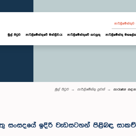
පාර්ලි‌මේන්තු
මුල් පිටුව
පාර්ලි‌මේන්තුවේ මන්ත්‍රීවරු
පාර්ලිමේන්තුවේ කටයුතු
පාර්ලිමේන්තු මහලේක
මුල් පිටුව
පාර්ලි‌මේන්තු පුවත්
තාරුණ්‍ය සඳහ
්තු සංසදයේ ඉදිරි වැඩසටහන් පිළිබඳ සාකච්