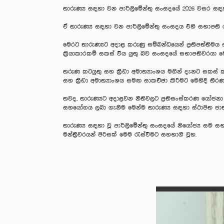
තාරුණ්‍ය සඳහා වන පාර්ලිමේන්තු සංසදයේ 2026 වසර සඳහ
ඒ තාරුණ්‍ය සඳහා වන පාර්ලිමේන්තු සංසදය එහි සභාපති ගරු
මෙරට තාරුණ්‍යට අදාළ කරුණු සම්බන්ධයෙන් ප්‍රතිපත්තිම
ක්‍රියාකාරකම් සකස් විය යුතු බව සංසදයේ සභාපතිවරයා මෙ
තරුණ කටයුතු සහ ක්‍රීඩා අමාත්‍යාංශය මගින් දැනට සකස් ක
සහ ක්‍රීඩා අමාත්‍යාංශය සමඟ සාකච්ඡා කිරීමට මෙහිදී තීරණ
තවද, තාරුණ්‍යට අදාළවන නීතිවලට ප්‍රතිසංස්කරණ යෝජනා 
සහයෝගය ලබා ගැනීම මෙන්ම තාරුණ්‍ය සඳහා ස්ථාපිත ජාත්
තාරුණ්‍ය සඳහා වූ පාර්ලිමේන්තු සංසදයේ නියෝජ්‍ය සම 
මන්ත්‍රීවරයන් පිරිසක් මෙම රැස්වීමට සහභාගී වූහ.