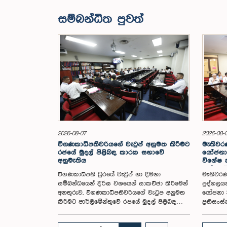
සම්බන්ධිත පුවත්
2026-08-07
2026-08-
විගණකාධිපතිවරියගේ වැටුප් අනුමත කිරීමට
මැතිවරණ
රජයේ මුදල් පිළිබඳ කාරක සභාවේ
යෝජනා 
අනුමැතිය
විශේෂ
පත් කර
විගණකාධිපති ධුරයේ වැටුප් හා දීමනා
මැතිවරණ
සම්බන්ධයෙන් දීර්ඝ වශයෙන් සාකච්ඡා කිරීමෙන්
පුද්ගලය
අනතුරුව, විගණකාධිපතිවරියගේ වැටුප අනුමත
යෝජනා 3
කිරීමට පාර්ලිමේන්තුවේ රජයේ මුදල් පිළිබඳ
ප්‍රතිස
කාරක සභාව තීරණය කළේය.ඒ ගරු
පාර්ලිම
පාර්ලිමේන්තු මන්ත්‍රී ආචාර්ය හර්ෂ ද සිල්වා
සමාලෝචන