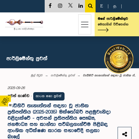
E
|
த
|
මගේ පාර්ලිමේන්තුව
මෙතැනින් පිවිසෙන්න
පාර්ලි‌මේන්තු පුවත්
මුල් පිටුව
පාර්ලි‌මේන්තු පුවත්
වැඩිහිටි තැනැත්තන් සඳහා වූ ජාතික ප්‍...
2025-09-26
පුවත් කාණ්ඩ
:
කාරක සභා පුවත්
වැඩිහිටි තැනැත්තන් සඳහා වූ ජාතික
02
ප්‍රතිපත්තිය (2025-2035) ඔක්තෝබර් පළමුවැනිදා
එළිදැක්වේ - අවසන් ප්‍රතිපත්තිය සෞඛ්‍ය,
ජනමාධ්‍ය සහ කාන්තා සවිබලගැන්වීම පිළිබඳ
ආංශික අධීක්ෂණ කාරක සභාවේදී සලකා
බැලේ