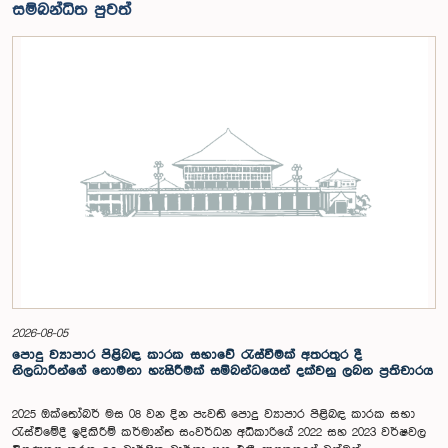
සම්බන්ධිත පුවත්
2026-08-05
පොදු ව්‍යාපාර පිළිබඳ කාරක සභාවේ රැස්වීමක් අතරතුර දී
නිලධාරීන්ගේ නොමනා හැසිරීමක් සම්බන්ධයෙන් දක්වනු ලබන ප්‍රතිචාරය
2025 ඔක්තෝබර් මස 08 වන දින පැවති පොදු ව්‍යාපාර පිළිබඳ කාරක සභා
රැස්වීමේදී ඉදිකිරීම් කර්මාන්ත සංවර්ධන අධිකාරියේ 2022 සහ 2023 වර්ෂවල