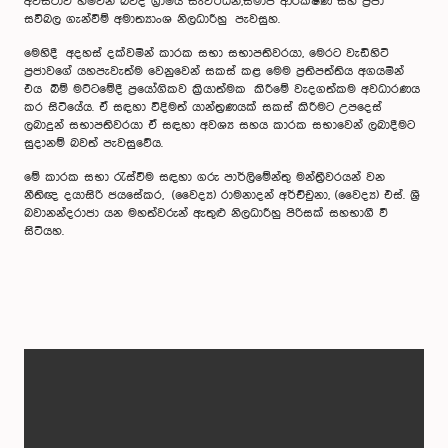
අවස්ථාව හිමිවන බවද ග්‍රාමීය සංවර්ධන,සමාජ ආරක්ෂණ සහ ප්‍රජා
සවිබල ගැන්වීම් අමාත්‍යාංශ නිලධාරීහු පැවසුහ.
මෙහිදී අදහස් දක්වමින් කාරක සභා සභාපතිවරයා, මෙරට වැඩිහිටි
ප්‍රජාවගේ යහපැවැත්ම වෙනුවෙන් සකස් කළ මෙම ප්‍රතිපත්තිය අගයමින්
එය බිම් මට්ටමේදී ප්‍රයෝගිකව ක්‍රියාත්මක කිරීමේ වැදගත්කම අවධාරණය
කර සිටියේය. ඒ සඳහා විදිමත් යාන්ත්‍රණයක් සකස් කිරීමට උපදෙස්
ලබාදුන් සභාපතිවරයා ඒ සඳහා අවශ්‍ය සහය කාරක සභාවෙන් ලබාදීමට
සුදානම් බවත් පැවසුවේය.
මේ කාරක සභා රැස්වීම සඳහා ගරු පාර්ලිමේන්තු මන්ත්‍රීවරයන් වන
නීතිඥ දයාසිරි ජයසේකර, (වෛද්‍ය) රාමනාදන් අර්ච්චුනා, (වෛද්‍ය) එස්. ශ්‍රී
බවානන්දරාජා යන මහත්වරුන් ඇතුළු නිලධාරීහු පිරිසක් සහභාගී වී
සිටියහ.