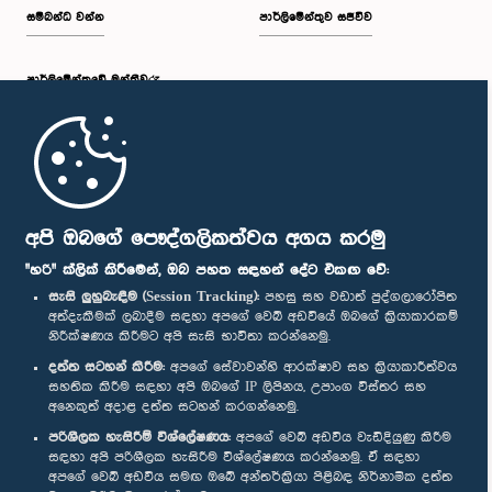
සම්බන්ධ වන්න
පාර්ලිමේන්තුව සජීවීව
පාර්ලි‌මේන්තුවේ මන්ත්‍රීවරු
මුල් පිටුව
පාර්ලිමේන්තු ජංගම යෙදුම
අපි ඔබගේ පෞද්ගලිකත්වය අගය කරමු
"හරි" ක්ලික් කිරීමෙන්, ඔබ පහත සඳහන් දේට එකඟ වේ:
සැසි ලුහුබැඳීම (Session Tracking):
පහසු සහ වඩාත් පුද්ගලාරෝපිත
අත්දැකීමක් ලබාදීම සඳහා අපගේ වෙබ් අඩවියේ ඔබගේ ක්‍රියාකාරකම්
නිරීක්ෂණය කිරීමට අපි සැසි භාවිතා කරන්නෙමු.
අප හා සම්බන්ධ වී සිටින්න :
දත්ත සටහන් කිරීම:
අපගේ සේවාවන්හි ආරක්ෂාව සහ ක්‍රියාකාරීත්වය
සහතික කිරීම සඳහා අපි ඔබගේ IP ලිපිනය, උපාංග විස්තර සහ
අනෙකුත් අදාළ දත්ත සටහන් කරගන්නෙමු.
සම්මාන
පරිශීලක හැසිරීම් විශ්ලේෂණය:
අපගේ වෙබ් අඩවිය වැඩිදියුණු කිරීම
සඳහා අපි පරිශීලක හැසිරීම විශ්ලේෂණය කරන්නෙමු. ඒ සඳහා
අපගේ වෙබ් අඩවිය සමඟ ඔබේ අන්තර්ක්‍රියා පිළිබඳ නිර්නාමික දත්ත