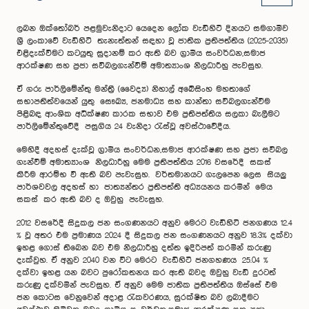
ලබන ඔක්තෝබර් පළමුවැනිදාට යෙදෙන ලෝක වැඩිහිටි දිනයට සමගාමීව
ශ්‍රී ලංකාවේ වැඩිහිටි තැනැත්තන් සඳහා වූ ජාතික ප්‍රතිපත්තිය (2025-2035)
එළිදැක්වීමට කටයුතු සුදානම් කර ඇති බව ග්‍රාමීය සංවර්ධන,සමාජ
ආරක්ෂණ සහ ප්‍රජා සවිබලගැන්වීම් අමාත්‍යාංශ නිලධාරීහු පැවසුහ.
ඒ ගරු පාර්ලිමේන්තු මන්ත්‍රී (වෛද්‍ය) නිහාල් අබේසිංහ මහතාගේ
සභාපතිත්වයෙන් යුතු සෞඛ්‍ය, ජනමාධ්‍ය සහ කාන්තා සවිබලගැන්වීම
පිළිබඳ ආංශික අධීක්ෂණ කාරක සභාව එම ප්‍රතිපත්තිය සලකා බැලීමට
පාර්ලිමේන්තුවේදී පසුගිය 24 වැනිදා රැස්වූ අවස්ථාවේදීය.
මෙහිදී අදහස් දැක්වූ ග්‍රාමීය සංවර්ධන,සමාජ ආරක්ෂණ සහ ප්‍රජා සවිබල
ගැන්වීම් අමාත්‍යාංශ නිලධාරීහු මෙම ප්‍රතිපත්තිය 2016 වසරේදී සකස්
කිරීම ආරම්භ වී ඇති බව පැවැසුහ. වර්තමානයට ගැලපෙන ලෙස සියලු
පාර්ශවවල අදහස් හා ජාත්‍යන්තර ප්‍රතිපත්ති අධ්‍යයනය කරමින් මෙය
සකස් කර ඇති බව ද ඔවුහු පැවැසුහ.
2012 වසරේදී සිදුකල ජන සංගණනයට අනුව මෙරට වැඩිහිටි ජනගණය 12.4
% වූ අතර එම ප්‍රමාණය 2024 දී සිදුකල ජන සංගණනයට අනුව 18.3% දක්වා
ඉහළ ගොස් තිබෙන බව එම නිලධාරීහු දත්ත ඉදිරිපත් කරමින් කරුණු
දැක්වුහ. ඒ අනුව 2040 වන විට මෙරට වැඩිහිටි ජනගහණය 25.04 %
දක්වා ඉහළ යන බවට පුරෝකතනය කර ඇති බවද ඔවුහු වැඩි දුරටත්
කරුණු දක්වමින් පැවසුහ. ඒ අනුව මෙම ජාතික ප්‍රතිපත්තිය ඔස්සේ එම
ජන කොටස වෙනුවෙන් අදාළ රැකවරණය, සුරක්ෂිත බව ලබාදීමට