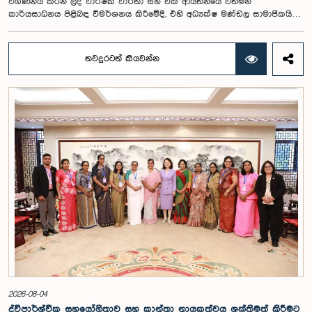
විගණනය කරන ලද වාර්ෂික වාර්තා සහ එකී ආයතනයේ වත්මන්
කාර්යසාධනය පිළිබඳ විමර්ශනය කිරීමේදී, එහි අධ්‍යක්ෂ මණ්ඩල සාමාජිකයින්
දෙදෙනෙකුගේ හැසිරීම පිළිබඳව පොදු ව්‍යාපාර පිළිබඳ කාරක සභාවේ
අවධානය යොමු ව තිබේ. මෙම රැස්වීම සඳහා සහභාගී වූ නිලධාරීන් අතරින්
එක් අයෙකු, පාර්ලිමේන්තු කාරක සභා රැස්වීම් සඳහා සහභාගී වීමේ දී
තවදුරටත් කියවන්න
නිලධාරීන් විසින් තම ඇඳුම් පැළඳුම් සම්බන්ධයෙන් පිළිපැදිය යුතු වන
නිර්නායකයන්ගෙන් බැහැරව, එකී අවස්ථාවට නුසුදුසු ආකාරයෙන් සැරසී
රැස්වීමට සහභාගී වී සිටි බව කාරක සභාව විසින් නිරීක්ෂණය කරන ලදී.
තවද, ඉහත කී නිලධාරීන් දෙදෙනාම පාර්ලිමේන්තු සම්ප්‍රදායට හා
ක්‍රියාපටිපාටියට පටහැනි අයුරින් සභාපතිවරයාගේ පූර්ව අවසරයකින් තොරව
කාරක සභා රැස්වීමෙන් බැහැර ගොස් ඇති බව ද කාරක සභාව විසින් සඳහන්
කරන ලදී. මෙම සිද්ධීන් සම්බන්ධයෙන් පොදු ව්‍යාපාර පිළිබඳ කාරක සභාවේ
සභාපතිවරයා විසින් මතු කරන ලද වරප්‍රසාද පිළිබඳ ගැටළුවට අනුව,
පාර්ලිමේන්තුවට අපහාස කිරීමේ චෝදනාව යටතේ එම නිලධාරීන් දෙදෙනා 2026
පෙබරවාරි මස 17 වැනි දින ආචාරධර්ම හා වරප්‍රසාද පිළිබඳ කාරක සභාව
හමුවේ පෙනී සිටිනු ලැබූ අතර, එහිදී, ඔවුන් විසින් සිය හැසිරීම සම්බන්ධයෙන්
අවංකවම සමාව අයැද සිටින බව සඳහන් කෙරිණි. පාර්ලිමේන්තු කාරක
සභාවල අධිකාරිය, ගෞරවය සහ ස්ථාපිත ක්‍රියාපටිපාටිවලට ගෞරව කිරීමේ
වැදගත්කම පිළිබඳව නිසි අවබෝධයකින් යුතුව තම ක්‍රියාවන්හි බරපතලකම
නිලධාරීන් විසින් අවබෝධ කරගෙන ඇති බව නිරීක්ෂණය කළ ආචාරධර්ම හා
වරප්‍රසාද පිළිබඳ කාරක සභාව සහ පොදු ව්‍යාපාර පිළිබඳ කාරක සභාවේ
සභාපතිවරයා විසින් ඒ පිළිබඳව නිසි පරිදි සලකා බැලීමෙන් අනතුරුව, ඉහත
කී නිලධාරීන්ට සමාව ලබා දෙන ලෙස කරන ලද ඉල්ලීම පිළිගන්නා
ලදී. පාර්ලිමේන්තු කාරක සභා රැස්වීම් සඳහා පෙනී සිටින සියලුම පුද්ගලයන්
2026-08-04
සෑම අවස්ථාවකදීම ඉහළම මට්ටමින් ආචාරධර්ම හා හැසිරීම් අනුගමනය
ද්විපාර්ශ්වික සහයෝගිතාව සහ කාන්තා නායකත්වය ශක්තිමත් කිරීමට