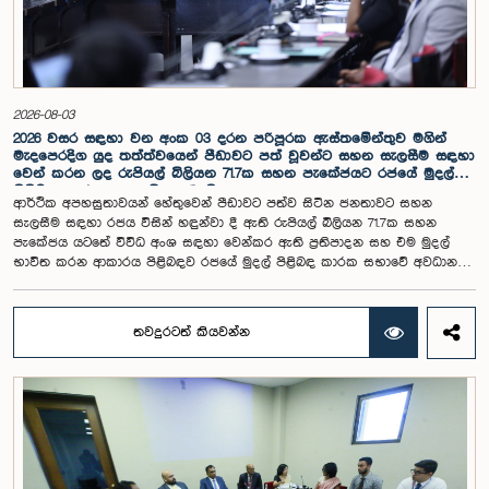
නියෝජිත පිරිස, Huawei Technologies, Tencent, Mindray, BYD ඇතුළු
ජාත්‍යන්තර ප්‍රමුඛ පෙළේ ආයතන සහ නවෝත්පාදන මධ්‍යස්ථාන වෙත ද
සංචාරය කළහ. එහිදී කෘත්‍රිම බුද්ධිය, ඩිජිටල් තාක්ෂණය, ස්මාර්ට් සෞඛ්‍ය
සේවා, නවීන කෘෂිකර්මාන්තය, පුනර්ජනනීය බලශක්තිය සහ කාර්මික
නවෝත්පාදන ක්ෂේත්‍රවල ප්‍රගතිය නිරීක්ෂණය කිරීමට අවස්ථාව ලැබිණි.එමෙන්ම
ෂෙන්සෙන් නගර සභාව, ගුවැන්ඩොං පළාත් රජය සහ ගුවැන්ෂෝ නගර සභාවේ
2026-08-03
නියෝජිතයන් සමඟ පැවති සාකච්ඡාවලදී පාර්ලිමේන්තු සහයෝගිතාව, දෙරටේ
2026 වසර සඳහා වන අංක 03 දරන පරිපූරක ඇස්තමේන්තුව මගින්
ජනතාව අතර සබඳතා තවදුරටත් වර්ධනය කිරීම, කාන්තා සවිබල ගැන්වීම සහ
මැදපෙරදිග යුද තත්ත්වයෙන් පීඩාවට පත් වූවන්ට සහන සැලසීම සඳහා
දෙරට අතර අනාගත සහයෝගිතා අවස්ථා පිළිබඳව අවධානය යොමු
වෙන් කරන ලද රුපියල් බිලියන 71.7ක සහන පැකේජයට රජයේ මුදල්
කෙරිණි.ෂෙන්සෙන් කාන්තා සම්මේලනය සමඟ පැවති හමුව සංචාරයේ විශේෂ
පිළිබඳ කාරක සභාවේ අනුමැතිය
ආර්ථික අපහසුතාවයන් හේතුවෙන් පීඩාවට පත්ව සිටින ජනතාවට සහන
අවස්ථාවක් වූ අතර, කාන්තා සවිබල ගැන්වීම, ළමා සුරැකුම් සේවා, පවුල්
සැලසීම සඳහා රජය විසින් හඳුන්වා දී ඇති රුපියල් බිලියන 71.7ක සහන
සුබසාධනය සහ ප්‍රජා සංවර්ධනය සම්බන්ධයෙන් චීනය අනුගමනය කරන
පැකේජය යටතේ විවිධ අංශ සඳහා වෙන්කර ඇති ප්‍රතිපාදන සහ එම මුදල්
ක්‍රමවේද පිළිබඳව ද අදහස් හුවමාරු කරගැනීමට එහිදී අවස්ථාව හිමි විය.මීට
භාවිත කරන ආකාරය පිළිබඳව රජයේ මුදල් පිළිබඳ කාරක සභාවේ අවධානය
අමතරව, ලියන්හුවා හිල් උද්‍යානය, Great Tides Surge Along the Pearl River
යොමු විය.ඒ එම කාරක සභාව එහි සභාපති ආචාර්ය හර්ෂ ද සිල්වා මහතාගේ
ප්‍රදර්ශන ශාලාව, ගුවැන්ඩොං කෞතුකාගාරය සහ ගුවැන්ෂෝ මෙට්‍රෝ
ප්‍රධානත්වයෙන් පසුගිය 28 වැනිදා පාර්ලිමේන්තුවේදී රැස් වූ අවස්ථාවේදී
කෞතුකාගාරය ඇතුළු සංස්කෘතික හා ඓතිහාසික ස්ථාන කිහිපයක ද
ය. මෙම කාරක සභා රැස්වීමට ගරු නියෝජ්‍ය අමාත්‍යවරුන් වන ආචාර්ය
නියෝජිත පිරිස සංචාරය කළහ.මෙම නිල සංචාරය ශ්‍රී ලංකාව සහ චීනය අතර
තවදුරටත් කියවන්න
කෞෂල්‍යා ආරියරත්න, නිශාන්ත ජයවීර, ගරු පාර්ලිමේන්තු මන්ත්‍රී රවී
දිගුකාලීන මිත්‍ර සබඳතා තවදුරටත් ශක්තිමත් කිරීමට මෙන්ම පාර්ලිමේන්තු
කරුණානායක යන මහත්ම මහත්මීන් සහ අදාළ රාජ්‍ය ආයතනවල නිලධාරීහු
සංවාද, ආයතනික සහයෝගිතාව සහ දැනුම හුවමාරුව සඳහා නව අවස්ථා
සහභාගි වූහ. එසේම, ගරු පාර්ලිමේන්තු මන්ත්‍රීවරුන් වන නීතීඥ චිත්‍රාල්
නිර්මාණය කිරීමට ද දායක විය.සංචාරය සාර්ථක කර ගැනීම සඳහා ලබාදුන්
ප්‍රනාන්දු, තිලිණ සමරකෝන් සහ විරේසිරි බස්නායක යන මහත්වරු මාර්ගගත
සහයෝගය වෙනුවෙන් මහජන චීන සමූහාණ්ඩුවේ රජයට, ශ්‍රී ලංකාවේ චීන
ක්‍රමය ඔස්සේ මෙම කාරක සභාවට සම්බන්ධ වූහ.රුපියල් බිලියන 71.7 ක සහන
තානාපති කාර්යාලයට, ගුවැන්ඩොං පළාත් බලධාරීන්ට සහ සංචාරය සංවිධානය
පැකේජය යටතේ වැඩිම ප්‍රතිපාදන ප්‍රමාණයක් එනම් රුපියල් බිලියන 52.8 ක්
කළ සියලුම ආයතන වෙත නියෝජිත පිරිස සිය කෘතඥතාව පළ කළහ.
ඛනිජ තෙල් අංශය සඳහා වෙන් කර ඇති බව මෙහිදී අනාවරණය විය. ඉන්ධන
සමාගම්වල ගොඩබෑමේ පිරිවැය ඉහළ යාම හේතුවෙන් ඉන්ධන අලෙවියේදී