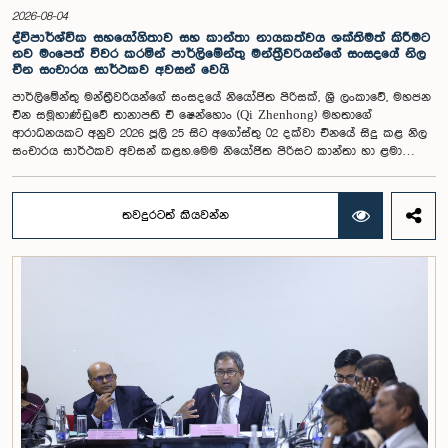
ලදී. පාර්ලිමේන්තු කාරක සභා රැස්වීම් සඳහා පෙනී සිටින සියලුම පුද්ගලයන්
2026-08-04
සෑම අවස්ථාවකදීම ඉහළම මට්ටමින් ආචාරධර්ම හා හැසිරීම් අනුගමනය
ද්විපාර්ශ්වික සහයෝගිතාව සහ කාන්තා නායකත්වය ශක්තිමත් කිරීමට
කිරීමත්, පාර්ලිමේන්තු ක්‍රියාපටිපාටීන්ට අනුකූලව කටයුතු කිරීම සහ
නව මංපෙත් විවර කරමින් පාර්ලිමේන්තු මන්ත්‍රීවරියන්ගේ සංසදයේ නිල
පාර්ලිමේන්තුවේ ගරුත්වය හා අධිකාරිය ආරක්ෂා කරමින් කටයුතු කිරීමත්
චීන සංචාරය සාර්ථකව අවසන් වෙයි
අපේක්ෂා කරන බව පොදු ව්‍යාපාර පිළිබඳ කාරක සභාව තව දුරටත්
පාර්ලිමේන්තු මන්ත්‍රීවරියන්ගේ සංසදයේ නියෝජිත පිරිසක්, ශ්‍රී ලංකාවේ, මහජන
අවධාරණය කරයි. පොදු ව්‍යාපාර පිළිබඳ කාරක සභාව ශ්‍රී ලංකා පාර්ලිමේන්තුව
චීන සමූහාණ්ඩුවේ තානාපති චී ෂෙන්හොං (Qi Zhenhong) මහතාගේ
ආරාධනයකට අනුව 2026 ජූලි 25 සිට අගෝස්තු 02 දක්වා චීනයේ සිදු කළ නිල
සංචාරය සාර්ථකව අවසන් කළහ.මෙම නියෝජිත පිරිසට කාන්තා හා ළමා
කටයුතු ගරු අමාත්‍ය සරෝජා සාවිත්‍රි පෝල්රාජ් මහත්මිය නායකත්වය ලබා දුන්
අතර, ගරු පාර්ලිමේන්තු මන්ත්‍රීවරියන් වන රෝහිණී කුමාරි විජේරත්න, ඕෂානි
උමංගා, නීතිඥ නිලන්ති කොට්ටහච්චි, එම්.ඒ.සී.එස්. චතුරි ගංගානි, නීතිඥ නිලුෂා
තවදුරටත් කියවන්න
ලක්මාලි ගමගේ, නීතිඥ තුෂාරි ජයසිංහ, නීතිඥ අනුෂ්කා තිලකරත්න,
ඒ.එම්.එම්.එම්. රත්වත්තේ සහ නීතිඥ ගීතා හේරත් යන මහත්මීහු ඇතුළත්
වූහ. එමෙන්ම, පාර්ලිමේන්තුවේ මහ ලේකම් සහ පාර්ලිමේන්තු මන්ත්‍රීවරියන්ගේ
සංසදයේ ලේකම් කුෂානි රෝහණදීර මහත්මිය සහ ශ්‍රී ලංකා පාර්ලිමේන්තුවේ
සන්දාන ප්‍රොටෝකෝල අංශයේ පාර්ලිමේන්තු නිලධාරී ලහිරු පතිරණගේ මහතා
ද මෙම සංචාරයට සහභාගි වූහ.චීනයේ ගුවැන්ඩොං පළාතේ ෂෙන්සෙන්
(Shenzhen) සහ ගුවැන්ෂෝ (Guangzhou) නගර කේන්ද්‍ර කරගනිමින් පැවති මෙම
වැඩසටහන තුළ නිල හමුවීම්, අධ්‍යයන සැසි, ආයතනික සංචාර සහ
සංස්කෘතික වැඩසටහන් රැසකට නියෝජිත පිරිස සහභාගි වූහ. ඒ හරහා
චීනයේ සංවර්ධන අත්දැකීම්, නවෝත්පාදන පරිසර පද්ධති සහ පාලන ක්‍රමවේද
පිළිබඳ ප්‍රායෝගික අවබෝධයක් ලබා ගැනීමට අවස්ථාව උදා විය.සංචාරය
අතරතුර ෂෙන්සෙන් විශේෂ ආර්ථික කලාපයේ සංවර්ධනය සහ චීනයේ
ප්‍රතිසංස්කරණ හා විවෘත ආර්ථික ප්‍රතිපත්තිය පිළිබඳ දේශනයකට සහභාගි වූ