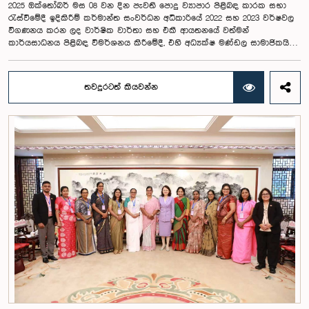
2025 ඔක්තෝබර් මස 08 වන දින පැවති පොදු ව්‍යාපාර පිළිබඳ කාරක සභා
රැස්වීමේදී ඉදිකිරීම් කර්මාන්ත සංවර්ධන අධිකාරියේ 2022 සහ 2023 වර්ෂවල
විගණනය කරන ලද වාර්ෂික වාර්තා සහ එකී ආයතනයේ වත්මන්
කාර්යසාධනය පිළිබඳ විමර්ශනය කිරීමේදී, එහි අධ්‍යක්ෂ මණ්ඩල සාමාජිකයින්
දෙදෙනෙකුගේ හැසිරීම පිළිබඳව පොදු ව්‍යාපාර පිළිබඳ කාරක සභාවේ
අවධානය යොමු ව තිබේ. මෙම රැස්වීම සඳහා සහභාගී වූ නිලධාරීන් අතරින්
එක් අයෙකු, පාර්ලිමේන්තු කාරක සභා රැස්වීම් සඳහා සහභාගී වීමේ දී
තවදුරටත් කියවන්න
නිලධාරීන් විසින් තම ඇඳුම් පැළඳුම් සම්බන්ධයෙන් පිළිපැදිය යුතු වන
නිර්නායකයන්ගෙන් බැහැරව, එකී අවස්ථාවට නුසුදුසු ආකාරයෙන් සැරසී
රැස්වීමට සහභාගී වී සිටි බව කාරක සභාව විසින් නිරීක්ෂණය කරන ලදී.
තවද, ඉහත කී නිලධාරීන් දෙදෙනාම පාර්ලිමේන්තු සම්ප්‍රදායට හා
ක්‍රියාපටිපාටියට පටහැනි අයුරින් සභාපතිවරයාගේ පූර්ව අවසරයකින් තොරව
කාරක සභා රැස්වීමෙන් බැහැර ගොස් ඇති බව ද කාරක සභාව විසින් සඳහන්
කරන ලදී. මෙම සිද්ධීන් සම්බන්ධයෙන් පොදු ව්‍යාපාර පිළිබඳ කාරක සභාවේ
සභාපතිවරයා විසින් මතු කරන ලද වරප්‍රසාද පිළිබඳ ගැටළුවට අනුව,
පාර්ලිමේන්තුවට අපහාස කිරීමේ චෝදනාව යටතේ එම නිලධාරීන් දෙදෙනා 2026
පෙබරවාරි මස 17 වැනි දින ආචාරධර්ම හා වරප්‍රසාද පිළිබඳ කාරක සභාව
හමුවේ පෙනී සිටිනු ලැබූ අතර, එහිදී, ඔවුන් විසින් සිය හැසිරීම සම්බන්ධයෙන්
අවංකවම සමාව අයැද සිටින බව සඳහන් කෙරිණි. පාර්ලිමේන්තු කාරක
සභාවල අධිකාරිය, ගෞරවය සහ ස්ථාපිත ක්‍රියාපටිපාටිවලට ගෞරව කිරීමේ
වැදගත්කම පිළිබඳව නිසි අවබෝධයකින් යුතුව තම ක්‍රියාවන්හි බරපතලකම
නිලධාරීන් විසින් අවබෝධ කරගෙන ඇති බව නිරීක්ෂණය කළ ආචාරධර්ම හා
වරප්‍රසාද පිළිබඳ කාරක සභාව සහ පොදු ව්‍යාපාර පිළිබඳ කාරක සභාවේ
සභාපතිවරයා විසින් ඒ පිළිබඳව නිසි පරිදි සලකා බැලීමෙන් අනතුරුව, ඉහත
කී නිලධාරීන්ට සමාව ලබා දෙන ලෙස කරන ලද ඉල්ලීම පිළිගන්නා