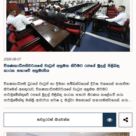
2026-08-07
විගණකාධිපතිවරියගේ වැටුප් අනුමත කිරීමට රජයේ මුදල් පිළිබඳ
කාරක සභාවේ අනුමැතිය
විගණකාධිපති ධුරයේ වැටුප් හා දීමනා සම්බන්ධයෙන් දීර්ඝ වශයෙන් සාකච්ඡා
කිරීමෙන් අනතුරුව, විගණකාධිපතිවරියගේ වැටුප අනුමත කිරීමට
පාර්ලිමේන්තුවේ රජයේ මුදල් පිළිබඳ කාරක සභාව තීරණය කළේය.ඒ ගරු
පාර්ලිමේන්තු මන්ත්‍රී ආචාර්ය හර්ෂ ද සිල්වා මහතාගේ සභාපතිත්වයෙන්, ගරු
නියෝජ්‍ය අමාත්‍යවරුන් වන චතුරංග අබේසිංහ, නිශාන්ත ජයවීර, ගරු
පාර්ලිමේන්තු මන්ත්‍රීවරුන් වන රවී කරුණානායක, නිමල් පලිහේන, විජේසිරි
බස්නායක, එම්.කේ.එම්. අස්ලම්, තිලිණ සමරකෝන් සහ චම්පික හෙට්ටිආරච්චි
තවදුරටත් කියවන්න
යන මහත්ම මහත්මීන්ගේ සහභාගීත්වයෙන් මෙම කාරක සභාව
පාර්ලිමේන්තුවේදී පසුගියදා (04) රැස්වූ අවස්ථාවේදීය. ශ්‍රී ලංකා ප්‍රජාතාන්ත්‍රික
සමාජවාදී ජනරජයේ ආණ්ඩුක්‍රම ව්‍යවස්ථාවේ 153(2) ව්‍යවස්ථාව ප්‍රකාරව