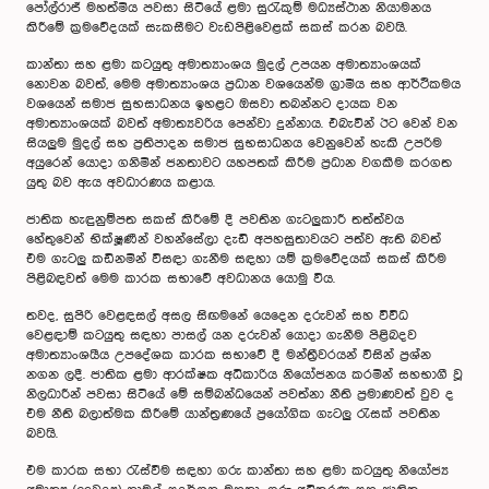
පෝල්රාජ් මහත්මිය පවසා සිටියේ ළමා සුරැකුම් මධ්‍යස්ථාන නියාමනය
කිරීමේ ක්‍රමවේදයක් සැකසීමට වැඩපිළිවෙළක් සකස් කරන බවයි.
කාන්තා සහ ළමා කටයුතු අමාත්‍යාංශය මුදල් උපයන අමාත්‍යාංශයක්
නොවන බවත්, මෙම අමාත්‍යාංශය ප්‍රධාන වශයෙන්ම ග්‍රාමීය සහ ආර්ථිකමය
වශයෙන් සමාජ සුභසාධනය ඉහළට ඔසවා තබන්නට දායක වන
අමාත්‍යාංශයක් බවත් අමාත්‍යවරිය පෙන්වා දුන්නාය. එබැවින් ඊට වෙන් වන
සියලුම මුදල් සහ ප්‍රතිපාදන සමාජ සුභසාධනය වෙනුවෙන් හැකි උපරිම
අයුරෙන් යොදා ගනිමින් ජනතාවට යහපතක් කිරීම ප්‍රධාන වගකීම කරගත
යුතු බව ඇය අවධාරණය කළාය.
ජාතික හැඳුනුම්පත සකස් කිරීමේ දී පවතින ගැටලුකාරී තත්ත්වය
හේතුවෙන් භික්ෂූණීන් වහන්සේලා දැඩි අපහසුතාවයට පත්ව ඇති බවත්
එම ගැටලු කඩිනමින් විසඳා ගැනීම සඳහා යම් ක්‍රමවේදයක් සකස් කිරීම
පිළිබඳවත් මෙම කාරක සභාවේ අවධානය යොමු විය.
තවද, සුපිරි වෙළඳසල් අසල සිඟමනේ යෙදෙන දරුවන් සහ විවිධ
වෙළඳාම් කටයුතු සඳහා පාසල් යන දරුවන් යොදා ගැනීම පිළිබදව
අමාත්‍යාංශයීය උපදේශක කාරක සභාවේ දී මන්ත්‍රීවරයන් විසින් ප්‍රශ්න
නගන ලදී. ජාතික ළමා ආරක්ෂක අධිකාරිය නියෝජනය කරමින් සහභාගී වූ
නිලධාරීන් පවසා සිටියේ මේ සම්බන්ධයෙන් පවත්නා නීති ප්‍රමාණවත් වුව ද
එම නීති බලාත්මක කිරීමේ යාන්ත්‍රණයේ ප්‍රයෝගික ගැටලු රැසක් පවතින
බවයි.
එම කාරක සභා රැස්වීම සඳහා ගරු කාන්තා සහ ළමා කටයුතු නියෝජ්‍ය