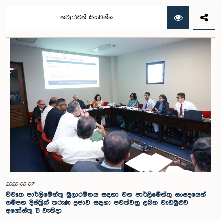
ඒ පිළිබඳ යෝජනා හා නිර්දේශ ඉදිරිපත් කිරීම සඳහා වන පාර්ලිමේන්තු විශේෂ
කාරක සභාව විසින් විශේෂඥ මණ්ඩලයක් පත් කරන ලදී.ඒ මෙම විශේෂ
තවදුරටත් කියවන්න
කාරක සභාව රාජ්‍ය පරිපාලන, පළාත් සභා සහ පළාත් පාලන ගරු අමාත්‍ය
මහාචාර්ය ඒ.එච්.එම්.එච්. අබයරත්න මහතාගේ සභාපතිත්වයෙන්
පාර්ලිමේන්තුවේදී පසුගියදා රැස් වූ අවස්ථාවේදීය.එහිදී 2004, 2007 සහ 2022
වසරවල පාර්ලිමේන්තු තේරීම් කාරක සභා වාර්තා මෙන්ම පුද්ගලයන් හා
සංවිධාන විසින් ඉදිරිපත් කර ඇති යෝජනා 31ක් පදනම් කර ගනිමින් මැතිවරණ
ප්‍රතිසංස්කරණ සම්බන්ධයෙන් දීර්ඝ ලෙස සාකච්ඡා කෙරිණි.සාකච්ඡාවේදී පළාත්
පාලන මැතිවරණ ක්‍රමය සඳහා මිශ්‍ර මැතිවරණ ක්‍රමයක් හඳුන්වා දීම, සුළු පක්ෂ
හා සුළුතර කණ්ඩායම්වල නියෝජනය තහවුරු කිරීම, කාන්තා නියෝජනය
වැඩිදියුණු කිරීම, විද්‍යුත් ඡන්ද ක්‍රමවේදයක් හඳුන්වා දීම සහ කල්තියා ඡන්දය
ප්‍රකාශ කිරීමේ පහසුකම් සැලසීම ඇතුළු යෝජනා පිළිබඳව අවධානය යොමු
විය. එමෙන්ම විදේශගත ශ්‍රී ලාංකිකයන්ට ඡන්ද අයිතිය ලබාදීම සම්බන්ධයෙන්
වන යෝජනා පිළිබඳව ද සලකා බැලුණු අතර, ඒ සඳහා අවශ්‍ය නීතිමය හා
පරිපාලනමය ප්‍රතිපාදන පිළිබඳ වැඩිදුර අධ්‍යයනය කිරීමේ අවශ්‍යතාව
අවධාරණය කෙරිණි.කාරක සභාව විසින් පත් කළ විශේෂඥ මණ්ඩලය මඟින්
ලැබී ඇති යෝජනා 31 සහ පූර්ව පාර්ලිමේන්තු තේරීම් කාරක සභා වාර්තා
විශ්ලේෂණය කර ප්‍රායෝගික නිර්දේශ සහිත වාර්තාවක් සකස් කිරීමට නියමිත
අතර, එම නිර්දේශ සමාලෝචනය කිරීම සඳහා ඉදිරි කටයුතු සිදු කිරීමට කාරක
සභාව තීරණය කළේය.මෙම රැස්වීමට කාරක සභා සාමාජික ගරු අමාත්‍ය
ආචාර්ය උපාලි පන්නිලගේ මහතා සහ ගරු පාර්ලිමේන්තු මන්ත්‍රීවරුන් වන රවී
2026-08-07
කරුණානායක, රුවන්තිලක ජයකොඩි සහ කදිරවේලු ෂන්මුගම් කුගදාසන් යන
විවෘත පාර්ලිමේන්තු මුලාරම්භය සඳහා වන පාර්ලිමේන්තු සංසදයෙන්
මහත්වරු සහභාගී වූහ.
ගම්පහ දිස්ත්‍රික් තරුණ ප්‍රජාව සඳහා පවත්වනු ලබන වැඩමුළුව
අගෝස්තු 16 වැනිදා