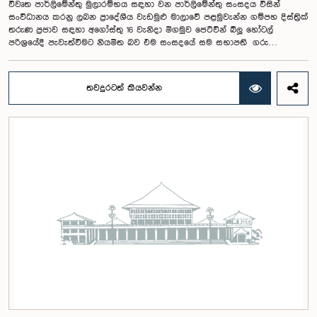
විවෘත පාර්ලිමේන්තු මුලාරම්භය සඳහා වන පාර්ලිමේන්තු සංසදය විසින්
සංවිධානය කරනු ලබන ප්‍රාදේශීය වැඩමුළු මාලාවේ පළමුවැන්න ගම්පහ දිස්ත්‍රික්
තරුණ ප්‍රජාව සඳහා අගෝස්තු 16 වැනිදා මීගමුව ජෙට්වින් බ්ලූ හෝටල්
පරිශ්‍රයේදී පැවැත්වීමට නියමිත බව එම සංසදයේ සම සභාපති ගරු
පාර්ලිමේන්තු මන්ත්‍රී ෂානක්කියන් රාජපුත්තිරන් රාසමාණික්කම් මහතා පැවසීය.ඒ
මහතාගේ ප්‍රධානත්වයෙන් 2026.08.05 දින පැවති එම සංසදයේ රැස්වීමේදී මීට
අදාළ සංවිධාන කටයුතු පිළිබඳව සාකච්ඡා කෙරිණි. තරුණ නියෝජිතයන්ගේ
තවදුරටත් කියවන්න
සහභාගීත්වයෙන් විවෘත පාර්ලිමේන්තු සංකල්පය තවදුරටත් ප්‍රවර්ධනය කිරීමේ
අරමුණින් මෙම වැඩමුළු මාලාව සංවිධානය කෙරෙන අතර සංසදයේ සාමාජික
මන්ත්‍රීවරු මෙන්ම ගම්පහ දිස්ත්‍රික් පාර්ලිමේන්තු මන්ත්‍රීවරුන් ද මෙම අවස්ථාවට
සහභාගී වීමට නියමිතය.මෙම වැඩමුළු මගීන් විශේෂයෙන් තරුණ ප්‍රජාව
පාර්ලිමේන්තු කටයුතු, ව්‍යවස්ථාදායක ක්‍රියාවලිය සහ විවෘත පාර්ලිමේන්තු
මූලධර්ම පිළිබඳ දැනුවත් කිරීම මෙන්ම, පාර්ලිමේන්තුව සහ පුරවැසියන් අතර
සම්බන්ධතාව තවදුරටත් ශක්තිමත් කිරීම ද අපේක්ෂා කෙරේ.මෙම රැස්වීමට
සංසදයේ සාමාජික මන්ත්‍රීවරු සහ වැඩමුළු මාලාව සඳහා අනුග්‍රාහකත්වය
සපයන සංවර්ධන සහකරු වන CII (Coalition for Inclusive Impact)
ආයතනයේ නියෝජිතයෝ එක්ව සිටියහ.මෙම වැඩමුළුව සඳහා සහභාගීවීමට
අපේක්ෂා කරන ගම්පහ දිස්ත්‍රික්කයේ වයස අවු 18 – 35 අතර තරුණ තරුණියන්
https://forms.gle/aVp5UzhLbtPSmVap8 සබැඳිය ඔස්සේ අදාළ පෝරමය
සම්පූර්ණ කොට ලියාපදිංචි විය විය යුතුය.