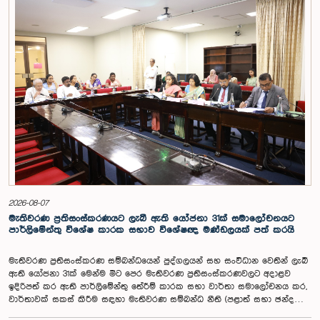
විගණකාධිපති ධුරයේ වැටුප් සම්බන්ධයෙන් අදාළ යෝජනාව කාරක සභාවේ
අවධානයට යොමු කර තිබිණි.එහිදී විගණකාධිපතිවරියගේ වගකීම්, රාජ්‍ය මූල්‍ය
අධීක්ෂණය හා විගණන ක්ෂේත්‍රයේ ස්වාධීනත්වය ඇතුළු කරුණු සැලකිල්ලට
ගනිමින් වැටුප් මට්ටම පිළිබඳව කාරක සභා සභාපතිවරයා ඇතුළු මන්ත්‍රීවරුන්
විසින් අදහස් හා යෝජනා ඉදිරිපත් කරන ලදී. ආණ්ඩුක්‍රම ව්‍යස්ථාවේ 170 වෙනි
ව්‍යවස්ථාව ප්‍රකාරව විගණකාධිපති රාජ්‍ය සේවකයකු නොවන බවත් පවත්නා
රාජ්‍ය වැටුප් පරිමාණයෙන් බැහැරව විගණකාධිපතිවරයාගේ වැටුප සඳහා
විශේෂ සැලකිල්ලක් යොමු කළ හැකි බවත් මෙහිදි වැඩිදුරටත් අදහස් දක්වමින්
කාරක සභාව පවසා සිටියේය. යොජිත වැටුප, මීට පෙර සිටි
විගණකාධිපතිවරුන්ගේ වැටුප් ද සලකා බලමින් මෙම තිරණයට එළඹුණ බව
නිලධාරීන් විසින් පවසන ලදී. මිට පෙර, එය ජාතික වැටුප් හා සේවක සංඛ්‍යා
කොමිෂන් සභාවෙන් තිරණය කළ ද වර්තමානයේ එවැනි කොමිසමක් නොමැති
බවත් නිලධාරීහු සදහන් කළහ.විගණකාධිපතිවරිය සඳහා යෝජිත වැටුප්
මට්ටම අනුමත කළ ද, එම තනතුරට පැවරී ඇති වගකීම් සහ කාර්යභාරය
සැලකිල්ලට ගනිමින් වැටුප තවදුරටත් ඉහළ මට්ටමක පැවතිය යුතු බවට කාරක
සභා සභාපතිවරයා ඇතුළු මන්ත්‍රීවරුන්ගේ අදහස විය. ඒ අනුව, අදාළ වැටුප්
2026-08-07
මට්ටම සම්බන්ධයෙන් ඉදිරියේදී තවදුරටත් අවධානය යොමු කර අවශ්‍ය තීරණ
මැතිවරණ ප්‍රතිසංස්කරණයට ලැබී ඇති යෝජනා 31ක් සමාලෝචනයට
ගැනීමේ අවශ්‍යතාව ද කාරක සභාවේදී පෙන්වා දුන් අතර ස්ථිර සහ ස්වධින
පාර්ලිමේන්තු විශේෂ කාරක සභාව විශේෂඥ මණ්ඩලයක් පත් කරයි
වැටුප් හා සේවක සංඛ්‍යා කොමිෂන් සභාවක් ස්ථාපිත කරන ලෙස කාරක
සභාවේ සභාපති යෝජනා කළේය.
මැතිවරණ ප්‍රතිසංස්කරණ සම්බන්ධයෙන් පුද්ගලයන් සහ සංවිධාන වෙතින් ලැබී
ඇති යෝජනා 31ක් මෙන්ම මීට පෙර මැතිවරණ ප්‍රතිසංස්කරණවලට අදාළව
ඉදිරිපත් කර ඇති පාර්ලිමේන්තු තේරීම් කාරක සභා වාර්තා සමාලෝචනය කර,
වාර්තාවක් සකස් කිරීම සඳහා මැතිවරණ සම්බන්ධ නීති (පළාත් සභා ඡන්ද
විමසීමට අදාළ නීති හැර) සමාලෝචනය කර පාර්ලිමේන්තුවට වාර්තා කිරීම සහ