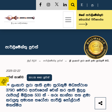
E
|
த
|
මගේ පාර්ලිමේන්තුව
මෙතැනින් පිවිසෙන්න
පාර්ලි‌මේන්තු පුවත්
මුල් පිටුව
පාර්ලි‌මේන්තු පුවත්
ශ්‍රී ලංකාව පුරා ඇති ළමා සුරැකුම් මධ්...
2025-02-22
පුවත් කාණ්ඩ
:
කාරක සභා පුවත්
ශ්‍රී ලංකාව පුරා ඇති ළමා සුරැකුම් මධ්‍යස්ථාන
02
379ට මෙවර අයවැයෙන් වෙන් කර ඇති මුදල
රුපියල් මිලියන 500 ක් - ගරු කාන්තා සහ ළමා
කටයුතු අමාත්‍ය සරෝජා සාවිත්‍රි පෝල්රාජ්
මහත්මිය