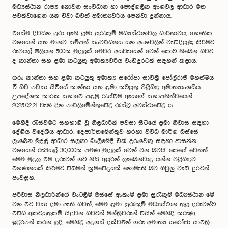
මධ්‍යස්ථාන රාජ්‍ය නොවන සංවිධාන හා පෞද්ගලික අංශවල ආධාර මත
පවත්වාගෙන යන ඒවා බවත් අමාත්‍යවරිය පෙන්වා දුන්නාය.
එසේම දිවයින පුරා ඇති ළමා සුරැකුම් මධ්‍යස්ථානවල ධාරිතාවය, භෞතික
වශයෙන් සහ මානව සම්පත් සංවර්ධනය යන අංශවලින් වැඩිදියුණු කිරීමට
රුපියල් මිලියන 500ක මුදලක් මෙවර අයවැයෙන් වෙන් කොට තිබෙන බවට
ද කාන්තා සහ ළමා කටයුතු අමාත්‍යවරිය වැඩිදුරටත් සඳහන් කළාය.
ගරු කාන්තා සහ ළමා කටයුතු අමාත්‍ය සරෝජා සාවිත්‍රි පෝල්රාජ් මහත්මිය
ඒ බව පවසා සිටියේ කාන්තා සහ ළමා කටයුතු පිළිබඳ අමාත්‍යාංශයීය
උපදේශක කාරක සභාවේ පළමු රැස්වීම ඇයගේ සභාපතිත්වයෙන්
2025.02.21 වැනි දින පාර්ලිමේන්තුවේදී රැස්වූ අවස්ථාවේදී ය.
මෙහිදී රැස්වීමට සහභාගී වූ නිලධාරීන් පවසා සිටියේ ළමා නිවාස සඳහා
දේශීය විදේශීය ආධාර, දෙපාර්තමේන්තුව හරහා විවිධ මාර්ග ඔස්සේ
ලැබෙන මුදල් ආධාර සලකා බැලීමේදී එක් දරුවෙකු සඳහා ආසන්න
වශයෙන් රුපියල් 30,000ක පමණ මුදලක් වෙන් වන බවයි. කෙසේ වෙතත්
මෙම මුදල එම දරුවන් හට නිසි අයුරින් ලැබෙනවාද යන්න පිළිබඳව
විගණනයක් කිරීමට විධිමත් ක්‍රමවේදයක් නොමැති බව ඔවුහු වැඩි දුරටත්
පැවසූහ.
පරිවාස නිලධාරින්ගේ වැටලීම් ඔස්සේ ඇතැම් ළමා සුරැකුම් මධ්‍යස්ථාන මේ
වන විට වසා දමා ඇති බවත්, මෙම ළමා සුරැකුම් මධ්‍යස්ථාන තුළ දරුවන්ට
විවිධ අකටයුතුකම් සිදුවන බවටත් මන්ත්‍රීවරුන් විසින් මෙහිදී කරුණු
ඉදිරිපත් කරන ලදී. මෙහිදී අදහස් දක්වමින් ගරු අමාත්‍ය සරෝජා සාවිත්‍රි