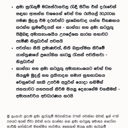
ළමා සුරැකුම් මධ්‍යස්ථානවල රැඳී සිටින එක් දරුවෙක්
සඳහා ආසන්න වශයෙන් වෙන් වන රුපියල් 30,000ක
පමණ මුදල එම දරුවන්ට ලැබෙනවාද යන්න විගණනය
කරන්න ක්‍රමවේදයක් නෑ - කාන්තා සහ ළමා කටයුතු
පිළිබඳ අමාත්‍යාංශයීය උපදේශක කාරක සභාවට
පැමිණි නිලධාරීන් පවසයි
පවත්නා නීති ප්‍රමාණවත්, නීති බලාත්මක කිරීමේ
යාන්ත්‍රණයේ ප්‍රයෝගික ගැටලු රැසක් පවතිනවා -
නිලධාරීන්
කාන්තා සහ ළමා කටයුතු අමාත්‍යාංශයට වෙන් වන
සියලුම මුදල් සහ ප්‍රතිපාදන සමාජ සුභසාධනය
වෙනුවෙන් හැකි උපරිම අයුරින් යොදා ගනිමින්
ජනතාවට යහපතක් කිරීම සියලු දෙනාගේම වගකීමක් -
අමාත්‍යවරිය අවධාරණය කරයි
ශ්‍රී ලංකාව පුරාම ළමා සුරැකුම් මධ්‍යස්ථාන 379ක් පවත්නා බවත්, ඉන් 47ක්
රජයට අයත් ඒවා බවත් ගරු කාන්තා සහ ළමා කටයුතු අමාත්‍ය සරෝජා
සාවිත්‍රි පෝල්රාජ් මහත්මිය පැවසීය. අනෙකුත් සියලු ළමා සුරැකුම්