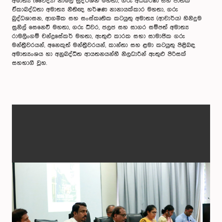
අමාත්‍ය (වෛද්‍ය) නාමල් සුදර්ශන මහතා, ගරු අධිකරණ සහ ජාතික
ඒකාබද්ධතා අමාත්‍ය නීතිඥ හර්ෂණ නානායක්කාර මහතා, ගරු
බුද්ධශාසන, ආගමික සහ සංස්කෘතික කටයුතු අමාත්‍ය (ආචාර්ය) හිනිදුම
සුනිල් සෙ‍නෙවි මහතා, ගරු ධීවර, ජලජ සහ සාගර සම්පත් අමාත්‍ය
රාමලිංගම් චන්ද්‍රසේකර් මහතා, ඇතුළු කාරක සභා සාමාජික ගරු
මන්ත්‍රීවරයන්, අනෙකුත් මන්ත්‍රීවරයන්, කාන්තා සහ ළමා කටයුතු පිළිබඳ
අමාත්‍යංශය හා අනුබද්ධිත ආයතනයන්හී නිලධාරීන් ඇතුළු පිරිසක්
සහභාගී වූහ.