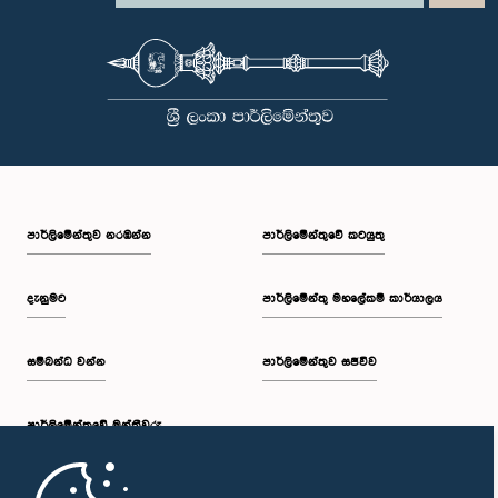
වැදගත්කම පිළිබඳව නිසි අවබෝධයකින් යුතුව තම ක්‍රියාවන්හි බරපතලකම
නිලධාරීන් විසින් අවබෝධ කරගෙන ඇති බව නිරීක්ෂණය කළ ආචාරධර්ම හා
වරප්‍රසාද පිළිබඳ කාරක සභාව සහ පොදු ව්‍යාපාර පිළිබඳ කාරක සභාවේ
සභාපතිවරයා විසින් ඒ පිළිබඳව නිසි පරිදි සලකා බැලීමෙන් අනතුරුව, ඉහත
කී නිලධාරීන්ට සමාව ලබා දෙන ලෙස කරන ලද ඉල්ලීම පිළිගන්නා
ලදී. පාර්ලිමේන්තු කාරක සභා රැස්වීම් සඳහා පෙනී සිටින සියලුම පුද්ගලයන්
සෑම අවස්ථාවකදීම ඉහළම මට්ටමින් ආචාරධර්ම හා හැසිරීම් අනුගමනය
කිරීමත්, පාර්ලිමේන්තු ක්‍රියාපටිපාටීන්ට අනුකූලව කටයුතු කිරීම සහ
පාර්ලිමේන්තුවේ ගරුත්වය හා අධිකාරිය ආරක්ෂා කරමින් කටයුතු කිරීමත්
අපේක්ෂා කරන බව පොදු ව්‍යාපාර පිළිබඳ කාරක සභාව තව දුරටත්
අවධාරණය කරයි. පොදු ව්‍යාපාර පිළිබඳ කාරක සභාව ශ්‍රී ලංකා පාර්ලිමේන්තුව
පාර්ලි‌මේන්තුව නරඹන්න
පාර්ලිමේන්තුවේ කටයුතු
දැනුමට
පාර්ලිමේන්තු මහලේකම් කාර්යාලය
සම්බන්ධ වන්න
පාර්ලිමේන්තුව සජීවීව
පාර්ලි‌මේන්තුවේ මන්ත්‍රීවරු
මුල් පිටුව