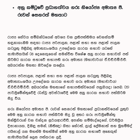
අනු කමිටුවේ ප්‍රධානත්වය ගරු නියෝජ්‍ය අමාත්‍ය පී.
රුවන් සෙනරත් මහතාට
රාජ්‍ය සේවය සම්බන්ධයෙන් අවශ්‍ය වන ප්‍රතිපත්තිමය වෙනස්කම්
හඳුනාගැනීම සඳහා රාජ්‍ය පරිපාලන, පළාත් සභා සහ පළාත් පාලන
කටයුතු පිළිබඳ අමාත්‍යාංශයීය උපදේශක කාරක සභාව යටතේ
සාමාජිකයින් 08 දෙනෙකුගෙන් සමන්විත විශේෂ අනු කාරක සභාවක් පත්
කිරීමට කාරක සභාවේ සභාපති ගරු අමාත්‍ය (මහාචාර්ය) ඒ.එච්.එම්.එච්.
අබයරත්න මහතා නිර්දේශ කළේය.
රාජ්‍ය පරිපාලන, පළාත් සභා සහ පළාත් පාලන කටයුතු පිළිබඳ
අමාත්‍යාංශයීය උපදේශක කාරක සභාව ගරු අමාත්‍ය (මහාචාර්ය)
ඒ.එච්.එම්.එච්. අබයරත්න මහතාගේ සභාපතිත්වයෙන් පසුගියදා (පෙබ. 05)
පාර්ලිමේන්තුවේදී රැස්වූ අවස්ථාවේදී මෙම අනු කාරක සභාව පත්කිරීම
සිදු විය.
ගරු නියෝජ්‍ය අමාත්‍ය පී. රුවන් සෙනරත් මහතාගේ ප්‍රධානත්වයෙන් යුතුව
මෙම අනු කාරක සභාව පත්කිරීම සිදු වූ අතර ගරු පාර්ලිමේන්තු
මන්ත්‍රීවරුන් වන චන්දන සූරියආරච්චි, අජන්ත ගම්මැද්දෙගේ, ධර්මප්‍රිය
දිසානායක, දිනිඳු සමන්, (නීතීඥ) ගීතා හේරත්, ලාල් ප්‍රේමනාත් සහ මුහම්මද්
ෆයිසාල් යන මහත්ම මහත්මීන් මෙම අනු කාරක සභාවේ අනෙකුත්
සාමාජිකයින් ලෙස පත්කරන ලදී.