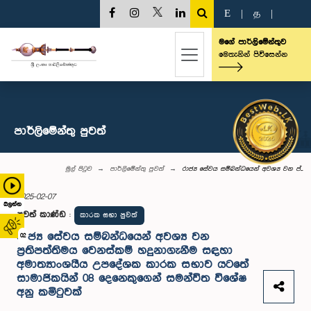
E
|
த
|
මගේ පාර්ලිමේන්තුව
මෙතැනින් පිවිසෙන්න
පාර්ලි‌මේන්තු පුවත්
මුල් පිටුව
පාර්ලි‌මේන්තු පුවත්
රාජ්‍ය සේවය සම්බන්ධයෙන් අවශ්‍ය වන ප්...
2025-02-07
බලන්න
පුවත් කාණ්ඩ
:
කාරක සභා පුවත්
රාජ්‍ය සේවය සම්බන්ධයෙන් අවශ්‍ය වන
02
ප්‍රතිපත්තිමය වෙනස්කම් හදුනාගැනීම සඳහා
අමාත්‍යාංශයීය උපදේශක කාරක සභාව යටතේ
සාමාජිකයින් 08 දෙනෙකුගෙන් සමන්විත විශේෂ
අනු කමිටුවක්