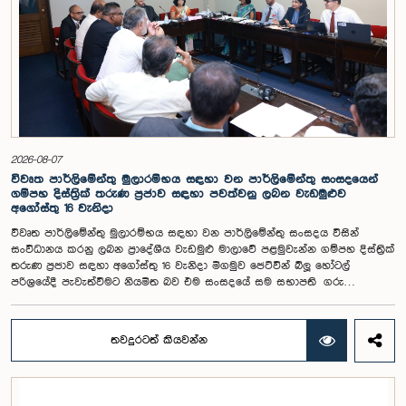
ප්‍රකාශ කිරීමේ පහසුකම් සැලසීම ඇතුළු යෝජනා පිළිබඳව අවධානය යොමු
විය. එමෙන්ම විදේශගත ශ්‍රී ලාංකිකයන්ට ඡන්ද අයිතිය ලබාදීම සම්බන්ධයෙන්
වන යෝජනා පිළිබඳව ද සලකා බැලුණු අතර, ඒ සඳහා අවශ්‍ය නීතිමය හා
පරිපාලනමය ප්‍රතිපාදන පිළිබඳ වැඩිදුර අධ්‍යයනය කිරීමේ අවශ්‍යතාව
අවධාරණය කෙරිණි.කාරක සභාව විසින් පත් කළ විශේෂඥ මණ්ඩලය මඟින්
ලැබී ඇති යෝජනා 31 සහ පූර්ව පාර්ලිමේන්තු තේරීම් කාරක සභා වාර්තා
විශ්ලේෂණය කර ප්‍රායෝගික නිර්දේශ සහිත වාර්තාවක් සකස් කිරීමට නියමිත
අතර, එම නිර්දේශ සමාලෝචනය කිරීම සඳහා ඉදිරි කටයුතු සිදු කිරීමට කාරක
සභාව තීරණය කළේය.මෙම රැස්වීමට කාරක සභා සාමාජික ගරු අමාත්‍ය
ආචාර්ය උපාලි පන්නිලගේ මහතා සහ ගරු පාර්ලිමේන්තු මන්ත්‍රීවරුන් වන රවී
2026-08-07
කරුණානායක, රුවන්තිලක ජයකොඩි සහ කදිරවේලු ෂන්මුගම් කුගදාසන් යන
විවෘත පාර්ලිමේන්තු මුලාරම්භය සඳහා වන පාර්ලිමේන්තු සංසදයෙන්
මහත්වරු සහභාගී වූහ.
ගම්පහ දිස්ත්‍රික් තරුණ ප්‍රජාව සඳහා පවත්වනු ලබන වැඩමුළුව
අගෝස්තු 16 වැනිදා
විවෘත පාර්ලිමේන්තු මුලාරම්භය සඳහා වන පාර්ලිමේන්තු සංසදය විසින්
සංවිධානය කරනු ලබන ප්‍රාදේශීය වැඩමුළු මාලාවේ පළමුවැන්න ගම්පහ දිස්ත්‍රික්
තරුණ ප්‍රජාව සඳහා අගෝස්තු 16 වැනිදා මීගමුව ජෙට්වින් බ්ලූ හෝටල්
පරිශ්‍රයේදී පැවැත්වීමට නියමිත බව එම සංසදයේ සම සභාපති ගරු
පාර්ලිමේන්තු මන්ත්‍රී ෂානක්කියන් රාජපුත්තිරන් රාසමාණික්කම් මහතා පැවසීය.ඒ
මහතාගේ ප්‍රධානත්වයෙන් 2026.08.05 දින පැවති එම සංසදයේ රැස්වීමේදී මීට
අදාළ සංවිධාන කටයුතු පිළිබඳව සාකච්ඡා කෙරිණි. තරුණ නියෝජිතයන්ගේ
තවදුරටත් කියවන්න
සහභාගීත්වයෙන් විවෘත පාර්ලිමේන්තු සංකල්පය තවදුරටත් ප්‍රවර්ධනය කිරීමේ
අරමුණින් මෙම වැඩමුළු මාලාව සංවිධානය කෙරෙන අතර සංසදයේ සාමාජික
මන්ත්‍රීවරු මෙන්ම ගම්පහ දිස්ත්‍රික් පාර්ලිමේන්තු මන්ත්‍රීවරුන් ද මෙම අවස්ථාවට
සහභාගී වීමට නියමිතය.මෙම වැඩමුළු මගීන් විශේෂයෙන් තරුණ ප්‍රජාව