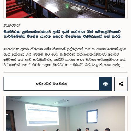
2026-08-07
මැතිවරණ ප්‍රතිසංස්කරණයට ලැබී ඇති යෝජනා 31ක් සමාලෝචනයට
පාර්ලිමේන්තු විශේෂ කාරක සභාව විශේෂඥ මණ්ඩලයක් පත් කරයි
මැතිවරණ ප්‍රතිසංස්කරණ සම්බන්ධයෙන් පුද්ගලයන් සහ සංවිධාන වෙතින් ලැබී
ඇති යෝජනා 31ක් මෙන්ම මීට පෙර මැතිවරණ ප්‍රතිසංස්කරණවලට අදාළව
ඉදිරිපත් කර ඇති පාර්ලිමේන්තු තේරීම් කාරක සභා වාර්තා සමාලෝචනය කර,
වාර්තාවක් සකස් කිරීම සඳහා මැතිවරණ සම්බන්ධ නීති (පළාත් සභා ඡන්ද
විමසීමට අදාළ නීති හැර) සමාලෝචනය කර පාර්ලිමේන්තුවට වාර්තා කිරීම සහ
ඒ පිළිබඳ යෝජනා හා නිර්දේශ ඉදිරිපත් කිරීම සඳහා වන පාර්ලිමේන්තු විශේෂ
කාරක සභාව විසින් විශේෂඥ මණ්ඩලයක් පත් කරන ලදී.ඒ මෙම විශේෂ
තවදුරටත් කියවන්න
කාරක සභාව රාජ්‍ය පරිපාලන, පළාත් සභා සහ පළාත් පාලන ගරු අමාත්‍ය
මහාචාර්ය ඒ.එච්.එම්.එච්. අබයරත්න මහතාගේ සභාපතිත්වයෙන්
පාර්ලිමේන්තුවේදී පසුගියදා රැස් වූ අවස්ථාවේදීය.එහිදී 2004, 2007 සහ 2022
වසරවල පාර්ලිමේන්තු තේරීම් කාරක සභා වාර්තා මෙන්ම පුද්ගලයන් හා
සංවිධාන විසින් ඉදිරිපත් කර ඇති යෝජනා 31ක් පදනම් කර ගනිමින් මැතිවරණ
ප්‍රතිසංස්කරණ සම්බන්ධයෙන් දීර්ඝ ලෙස සාකච්ඡා කෙරිණි.සාකච්ඡාවේදී පළාත්
පාලන මැතිවරණ ක්‍රමය සඳහා මිශ්‍ර මැතිවරණ ක්‍රමයක් හඳුන්වා දීම, සුළු පක්ෂ
හා සුළුතර කණ්ඩායම්වල නියෝජනය තහවුරු කිරීම, කාන්තා නියෝජනය
වැඩිදියුණු කිරීම, විද්‍යුත් ඡන්ද ක්‍රමවේදයක් හඳුන්වා දීම සහ කල්තියා ඡන්දය