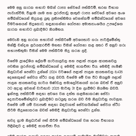
මෙම අනු කාරක සභාව මගින් රාජ්‍ය සේවයේ පත්කිරීම්, තරඟ විභාග
පැවැත්වීම, විශ්‍රාම යෑම සහ පුරප්පාඩු ඇතුළු රාජ්‍ය සේවයේ අවශ්‍ය අංශ
සම්බන්ධයෙන් සිදුකළ යුතු ප්‍රතිපත්තිමය වෙනස්කම් සම්බන්ධයෙන් අවශ්‍ය
විමර්ශනයන් සිදුකොට, හඳුනාගන්නා යෝජනා අමාත්‍යාංශයීය උපදේශක
කාරක සභාවට ලබාදීමට නියමිතය.
මෙවැනි අනු කාරක සභාවක් පත්කිරීමේ අවශ්‍යතාව ගරු පාර්ලිමේන්තු
මන්ත්‍රී චන්දන සූරියආරච්චි මහතා විසින් යෝජනා කළ අතර ඒ අනුව ගරු
සභාපතිතුමා විසින් මෙම පත්කිරීම සිදු කරන ලදි.
එසේම ප්‍රාදේශීය ලේකම් කාර්යාලවල සහ පළාත් පාලන ආයතනවල
පවතින පුරප්පාඩු සම්බන්ධයෙන් ද මෙහිදී සාකච්ඡා විය. මෙහිදී පැමිණි
නිලධාරීන් පෙන්වා දුන්නේ 2024 වර්ෂයේ පළාත් පාලන ආයතනවල 8,435
දෙනෙකුගේ සේවය ස්ථිර කළ බවයි. එසේම මේ වන විට සියලුම පළාත්
පාලන ආයතනවල කාර්ය මණ්ඩල සමාලෝචනයක් කරන බවත් ඒ අනුව
ඊට අදාළ අවසන් වාර්තාව 2025 මාර්තු 31 දින ලැබීමට නියමිත බවයි.
ඉන්පසු පත්කිරීම් සඳහා අවශ්‍ය වන දත්ත කළමනාකරණ සේවා
දෙපාර්තමේන්තුවට ලබාදීමට කටයුතු කරන බව එම නිලධාරීහු පැවසූහ.
එසේම යම් යම් ව්‍යාපෘති සඳහා බඳවාගත් සේවකයින්ගේ සේවය ස්ථිර
කිරීම සිදුනොකරන බවත් මෙහිදී නිලධාරීහු පෙන්වා දුන්හ.
තවද ග්‍රාම නිලධාරීන් පත් කිරීම සම්බන්ධයෙන් වන තරඟ විභාගය
පිළිබඳව ද මෙහිදී සාකච්ඡා විය.