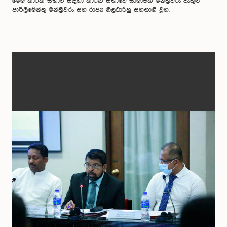
මෙම කාරක සභාව සඳහා කාරක සභාවේ සාමාජික මන්ත්‍රීවරු ඇතුළු
පාර්ලිමේන්තු මන්ත්‍රීවරු සහ රාජ්‍ය නිලධාරීහු සහභාගී වූහ.