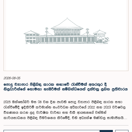
පාර්ලිමේන්තු කටයුතු, ව්‍යවස්ථාදායක ක්‍රියාවලිය සහ විවෘත පාර්ලිමේන්තු
මූලධර්ම පිළිබඳ දැනුවත් කිරීම මෙන්ම, පාර්ලිමේන්තුව සහ පුරවැසියන් අතර
සම්බන්ධතාව තවදුරටත් ශක්තිමත් කිරීම ද අපේක්ෂා කෙරේ.මෙම රැස්වීමට
සංසදයේ සාමාජික මන්ත්‍රීවරු සහ වැඩමුළු මාලාව සඳහා අනුග්‍රාහකත්වය
සපයන සංවර්ධන සහකරු වන CII (Coalition for Inclusive Impact)
ආයතනයේ නියෝජිතයෝ එක්ව සිටියහ.මෙම වැඩමුළුව සඳහා සහභාගීවීමට
අපේක්ෂා කරන ගම්පහ දිස්ත්‍රික්කයේ වයස අවු 18 – 35 අතර තරුණ තරුණියන්
https://forms.gle/aVp5UzhLbtPSmVap8 සබැඳිය ඔස්සේ අදාළ පෝරමය
සම්පූර්ණ කොට ලියාපදිංචි විය විය යුතුය.
2026-08-05
පොදු ව්‍යාපාර පිළිබඳ කාරක සභාවේ රැස්වීමක් අතරතුර දී
නිලධාරීන්ගේ නොමනා හැසිරීමක් සම්බන්ධයෙන් දක්වනු ලබන ප්‍රතිචාරය
2025 ඔක්තෝබර් මස 08 වන දින පැවති පොදු ව්‍යාපාර පිළිබඳ කාරක සභා
රැස්වීමේදී ඉදිකිරීම් කර්මාන්ත සංවර්ධන අධිකාරියේ 2022 සහ 2023 වර්ෂවල
විගණනය කරන ලද වාර්ෂික වාර්තා සහ එකී ආයතනයේ වත්මන්
කාර්යසාධනය පිළිබඳ විමර්ශනය කිරීමේදී, එහි අධ්‍යක්ෂ මණ්ඩල සාමාජිකයින්
දෙදෙනෙකුගේ හැසිරීම පිළිබඳව පොදු ව්‍යාපාර පිළිබඳ කාරක සභාවේ
අවධානය යොමු ව තිබේ. මෙම රැස්වීම සඳහා සහභාගී වූ නිලධාරීන් අතරින්