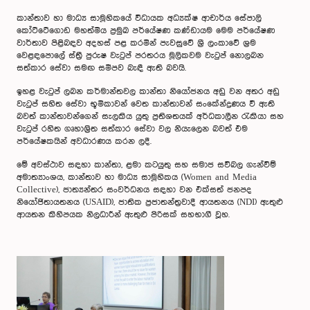
කාන්තාව හා මාධ්‍ය සාමූහිකයේ විධායක අධ්‍යක්ෂ ආචාර්ය සේපාලි
කෝට්ටේගොඩ මහත්මිය ප්‍රමුඛ පර්යේෂණ කණ්ඩායම මෙම පර්යේෂණ
වාර්තාව පිළිබඳව අදහස් පළ කරමින් පැවසුවේ ශ්‍රී ලංකාවේ ශ්‍රම
වෙළඳපොලේ ස්ත්‍රී පුරුෂ වැටුප් පරතරය මූලිකවම වැටුප් නොලබන
සත්කාර සේවා සමඟ සමීපව බැඳී ඇති බවයි.
ඉහළ වැටුප් ලබන කර්මාන්තවල කාන්තා නියෝජනය අඩු වන අතර අඩු
වැටුප් සහිත සේවා භූමිකාවන් වෙත කාන්තාවන් සංකේන්ද්‍රණය වී ඇති
බවත් කාන්තාවන්ගෙන් සැලකිය යුතු ප්‍රතිශතයක් අර්ධකාලීන රැකියා සහ
වැටුප් රහිත ගෘහාශ්‍රිත සත්කාර සේවා වල නියැලෙන බවත් එම
පර්යේෂකයින් අවධාරණය කරන ලදී.
මේ අවස්ථාව සඳහා කාන්තා, ළමා කටයුතු සහ සමාජ සවිබල ගැන්වීම්
අමාත්‍යාංශය, කාන්තාව හා මාධ්‍ය සාමූහිකය (Women and Media
Collective), ජාත්‍යන්තර සංවර්ධනය සඳහා වන එක්සත් ජනපද
නියෝජිතායතනය (USAID), ජාතික ප්‍රජාතන්ත්‍රවාදී ආයතනය (NDI) ඇතුළු
ආයතන කිහිපයක නිලධාරීන් ඇතුළු පිරිසක් සහභාගී වූහ.