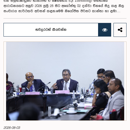
චීන සමූහාණ්ඩුවේ තානාපති චී ෂෙන්හොං (Qi Zhenhong) මහතාගේ
ආරාධනයකට අනුව 2026 ජූලි 25 සිට අගෝස්තු 02 දක්වා චීනයේ සිදු කළ නිල
සංචාරය සාර්ථකව අවසන් කළහ.මෙම නියෝජිත පිරිසට කාන්තා හා ළමා
කටයුතු ගරු අමාත්‍ය සරෝජා සාවිත්‍රි පෝල්රාජ් මහත්මිය නායකත්වය ලබා දුන්
අතර, ගරු පාර්ලිමේන්තු මන්ත්‍රීවරියන් වන රෝහිණී කුමාරි විජේරත්න, ඕෂානි
උමංගා, නීතිඥ නිලන්ති කොට්ටහච්චි, එම්.ඒ.සී.එස්. චතුරි ගංගානි, නීතිඥ නිලුෂා
තවදුරටත් කියවන්න
ලක්මාලි ගමගේ, නීතිඥ තුෂාරි ජයසිංහ, නීතිඥ අනුෂ්කා තිලකරත්න,
ඒ.එම්.එම්.එම්. රත්වත්තේ සහ නීතිඥ ගීතා හේරත් යන මහත්මීහු ඇතුළත්
වූහ. එමෙන්ම, පාර්ලිමේන්තුවේ මහ ලේකම් සහ පාර්ලිමේන්තු මන්ත්‍රීවරියන්ගේ
සංසදයේ ලේකම් කුෂානි රෝහණදීර මහත්මිය සහ ශ්‍රී ලංකා පාර්ලිමේන්තුවේ
සන්දාන ප්‍රොටෝකෝල අංශයේ පාර්ලිමේන්තු නිලධාරී ලහිරු පතිරණගේ මහතා
ද මෙම සංචාරයට සහභාගි වූහ.චීනයේ ගුවැන්ඩොං පළාතේ ෂෙන්සෙන්
(Shenzhen) සහ ගුවැන්ෂෝ (Guangzhou) නගර කේන්ද්‍ර කරගනිමින් පැවති මෙම
වැඩසටහන තුළ නිල හමුවීම්, අධ්‍යයන සැසි, ආයතනික සංචාර සහ
සංස්කෘතික වැඩසටහන් රැසකට නියෝජිත පිරිස සහභාගි වූහ. ඒ හරහා
චීනයේ සංවර්ධන අත්දැකීම්, නවෝත්පාදන පරිසර පද්ධති සහ පාලන ක්‍රමවේද
පිළිබඳ ප්‍රායෝගික අවබෝධයක් ලබා ගැනීමට අවස්ථාව උදා විය.සංචාරය
අතරතුර ෂෙන්සෙන් විශේෂ ආර්ථික කලාපයේ සංවර්ධනය සහ චීනයේ
ප්‍රතිසංස්කරණ හා විවෘත ආර්ථික ප්‍රතිපත්තිය පිළිබඳ දේශනයකට සහභාගි වූ
නියෝජිත පිරිස, Huawei Technologies, Tencent, Mindray, BYD ඇතුළු
ජාත්‍යන්තර ප්‍රමුඛ පෙළේ ආයතන සහ නවෝත්පාදන මධ්‍යස්ථාන වෙත ද
සංචාරය කළහ. එහිදී කෘත්‍රිම බුද්ධිය, ඩිජිටල් තාක්ෂණය, ස්මාර්ට් සෞඛ්‍ය
සේවා, නවීන කෘෂිකර්මාන්තය, පුනර්ජනනීය බලශක්තිය සහ කාර්මික
නවෝත්පාදන ක්ෂේත්‍රවල ප්‍රගතිය නිරීක්ෂණය කිරීමට අවස්ථාව ලැබිණි.එමෙන්ම
ෂෙන්සෙන් නගර සභාව, ගුවැන්ඩොං පළාත් රජය සහ ගුවැන්ෂෝ නගර සභාවේ
2026-08-03