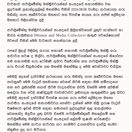
වාර්තාව පාර්ලිමේන්තු මන්ත්‍රීවරියන්ගේ සංසදයේ සභාපතිනිය වන
සුදර්ශනී ප්‍රනාන්දුපුල්ලේ මහත්මිය විසින් 2024.08.08 වැනිදා කථානායක ගරු
මහින්ද යාපා අබේවර්ධන මහතාට සහ විපක්ෂ නායක ගරු සජිත් ප්‍රේමදාස
මහතාට පිළිගන්වන ලදී.
පාර්ලිමේන්තු මන්ත්‍රීවරියන්ගේ සංසදයේ මූලිකත්වයෙන් යුතුව කාන්තාව හා
මාධ්‍ය සාමූහිකය (Women and Media Collective) ඇතුළු පර්යේෂකයන්
පිරිසක් විසින් මෙම වාර්තාව සකස්කරන ලදී.
රජයේ මුදල් පිළිබඳ කාරක සභාවේ සභාපති පාර්ලිමේන්තු මන්ත්‍රී ගරු
ආචාර්ය හර්ෂ ද සිල්වා, පාර්ලිමේන්තු මන්ත්‍රීවරියන්ගේ සංසදයේ නියෝජ්‍ය
සම සභාපතිනි ගරු රෝහිණි කුමාරි විජේරත්න සහ පාර්ලිමේන්තු මන්ත්‍රී
ගරු එරාන් වික්‍රමරත්න යන මහත්ම මහත්මීහූ ද මෙම අවස්ථාවට එක්වූහ.
මෙහිදී අදහස් දක්වමින් කථානායක ගරු මහින්ද යාපා අබේවර්ධන මහතා
පැවසුවේ මෙම වැටුප් අසමානතා වෙනස් කිරීම සඳහා නීති සම්පාදනය
සහ නව ප්‍රතිපත්ති සකස් කිරීම වැදගත්වන බවයි. එසේම මෙම අයිතීන්
තහවුරු වන පරිදි ආණ්ඩුක්‍රම ව්‍යවස්ථාවට ප්‍රතිපාදන ඇතුළත්විය යුතු බවට
මෙහිදී අදහස් දක්වමින් විපක්ෂ නායක ගරු සජිත් ප්‍රේමදාස මහතා
පැවසීය. සංසදයේ සභාපතිවරිය පෙන්වා දුන්නේ මෙම ස්ත්‍රී පුරුෂ වැටුප්
විෂමතාව ඉවත් කිරීම සඳහා සමාජයේ පුද්ගලයින් තුළ ආකල්පමය
වෙනසක්ද සිදුවිය යුතු බවයි. එසේම පාර්ලිමේන්තුවේ මහලේකම් සහ
පාර්ලිමේන්තු මන්ත්‍රීවරියන්ගේ සංසදයේ ලේකම් කුෂානි රෝහණදීර
මහත්මිය මෙම කාර්ය සාර්ථක කර ගැනීමට දායකත්වය දැක්වූ සැමට
ස්තූතිය පුද කර සිටියාය.