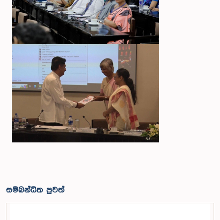
සම්බන්ධිත පුවත්