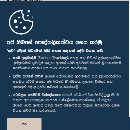
පාර්ලි‌මේන්තුවේ මන්ත්‍රීවරු
මුල් පිටුව
පාර්ලිමේන්තු ජංගම යෙදුම
අපි ඔබගේ පෞද්ගලිකත්වය අගය කරමු
"හරි" ක්ලික් කිරීමෙන්, ඔබ පහත සඳහන් දේට එකඟ වේ:
සැසි ලුහුබැඳීම (Session Tracking):
පහසු සහ වඩාත් පුද්ගලාරෝපිත
අත්දැකීමක් ලබාදීම සඳහා අපගේ වෙබ් අඩවියේ ඔබගේ ක්‍රියාකාරකම්
නිරීක්ෂණය කිරීමට අපි සැසි භාවිතා කරන්නෙමු.
අප හා සම්බන්ධ වී සිටින්න :
දත්ත සටහන් කිරීම:
අපගේ සේවාවන්හි ආරක්ෂාව සහ ක්‍රියාකාරීත්වය
සහතික කිරීම සඳහා අපි ඔබගේ IP ලිපිනය, උපාංග විස්තර සහ
අනෙකුත් අදාළ දත්ත සටහන් කරගන්නෙමු.
සම්මාන
පරිශීලක හැසිරීම් විශ්ලේෂණය:
අපගේ වෙබ් අඩවිය වැඩිදියුණු කිරීම
සඳහා අපි පරිශීලක හැසිරීම විශ්ලේෂණය කරන්නෙමු. ඒ සඳහා
අපගේ වෙබ් අඩවිය සමඟ ඔබේ අන්තර්ක්‍රියා පිළිබඳ නිර්නාමික දත්ත
පෞද්ගලිකත්ව ප්‍රතිපත්තිය
එකතු කිරීම සිදු කරන්නෙමු.
© ශ්‍රී ලංකා පාර්ලි‌මේන්තුව.
හරි
සියලු හිමිකම් ඇවිරිණි.