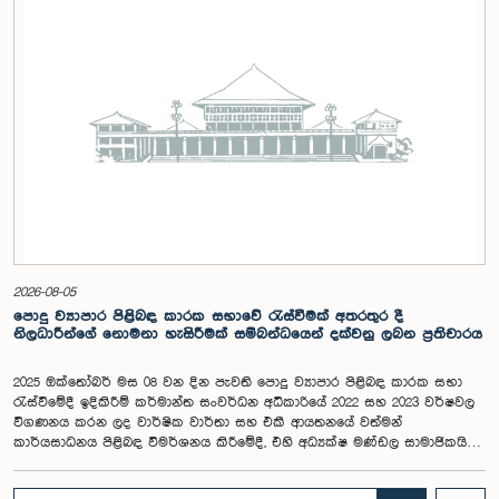
2026-08-05
පොදු ව්‍යාපාර පිළිබඳ කාරක සභාවේ රැස්වීමක් අතරතුර දී
නිලධාරීන්ගේ නොමනා හැසිරීමක් සම්බන්ධයෙන් දක්වනු ලබන ප්‍රතිචාරය
2025 ඔක්තෝබර් මස 08 වන දින පැවති පොදු ව්‍යාපාර පිළිබඳ කාරක සභා
රැස්වීමේදී ඉදිකිරීම් කර්මාන්ත සංවර්ධන අධිකාරියේ 2022 සහ 2023 වර්ෂවල
විගණනය කරන ලද වාර්ෂික වාර්තා සහ එකී ආයතනයේ වත්මන්
කාර්යසාධනය පිළිබඳ විමර්ශනය කිරීමේදී, එහි අධ්‍යක්ෂ මණ්ඩල සාමාජිකයින්
දෙදෙනෙකුගේ හැසිරීම පිළිබඳව පොදු ව්‍යාපාර පිළිබඳ කාරක සභාවේ
අවධානය යොමු ව තිබේ. මෙම රැස්වීම සඳහා සහභාගී වූ නිලධාරීන් අතරින්