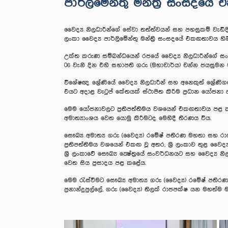
පාර්ලිමේන්තු මන්ත්‍රී සංසදය
වෛද්‍ය නිලධාරීන්ගේ සේවා තත්ත්වයන් සහ පහසුකම් වැඩිදි
ලංකා වෛද්‍ය පාර්ලිමේන්තු මන්ත්‍රී සංසදයේ එකඟතාවය හිමි
උක්ත කරුණ සම්බන්ධයෙන් රජයේ වෛද්‍ය නිලධාරීන්ගේ සංගමය
06 වැනි දින එහි සභාපති ගරු (මහාචාර්ය) චන්න ජයසුමන
විශේෂඥ ශ්‍රේණියේ වෛද්‍ය නිලධාරීන් සහ අනෙකුත් ශ්‍රේණ
එයට අදාළ වැටුප් කේතයක් ස්ථාපිත කිරීම ප්‍රධාන යෝජනා 
මෙම යෝජනාවලට ප්‍රතිපත්තිමය වශයෙන් එකඟතාවය පළ කරමින
අමාත්‍යාංශය වෙත යොමු කිරීමටද මෙහිදී තීරණය විය.
සෞඛ්‍ය අමාත්‍ය ගරු (වෛද්‍ය) රමේෂ් පතිරණ මහතා සහ 
ප්‍රතිපත්තිමය වශයෙන් එකඟ වූ අතර, ශ්‍රී ලංකාව තුළ ව
ශ්‍රී ලංකාවේ සෞඛ්‍ය ක්‍ෂේත්‍රයේ සංවර්ධනයට සහ වෛද්‍ය න
වෙත සිය ප්‍රසාදය පළ කළේය.
මෙම රැස්වීමට සෞඛ්‍ය අමාත්‍ය ගරු (වෛද්‍ය) රමේෂ් පතිරණ, 
ප්‍රනාන්දුපුල්ලේ, ගරු (වෛද්‍ය) තිලක් රාජපක්ෂ යන මහත්ම 