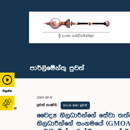
පාර්ලි‌මේන්තු පුවත්
බලන්න
2024-08-14
පුවත් කාණ්ඩ
:
කාරක සභා පුවත්
02
වෛද්‍ය නිලධාරීන්ගේ සේවා තත
නිලධාරීන්ගේ සංගමයේ (GMOA) 