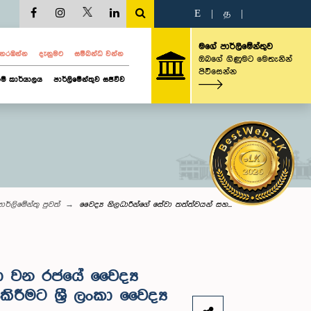
E
|
த
|
මගේ පාර්ලිමේන්තුව
ව නරඹන්න
දැනුමට
සම්බන්ධ වන්න
ඔබගේ ගිණුමට මෙතැනින්
පිවිසෙන්න
ම් කාර්යාලය
පාර්ලිමේන්තුව සජීවීව
ාර්ලි‌මේන්තු පුවත්
වෛද්‍ය නිලධාරීන්ගේ සේවා තත්ත්වයන් සහ...
හා වන රජයේ වෛද්‍ය
ීමට ශ්‍රී ලංකා වෛද්‍ය