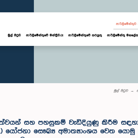
පාර්ලි‌මේන්තු
මුල් පිටුව
පාර්ලි‌මේන්තුවේ මන්ත්‍රීවරු
පාර්ලිමේන්තුවේ කටයුතු
පාර්ලිමේන්තු මහලේක
මුල් පිටුව
ප
්ත්වයන් සහ පහසුකම් වැඩිදියුණු කිරීම සඳ
යෝජනා සෞඛ්‍ය අමාත්‍යාංශය වෙත යොමු කිර