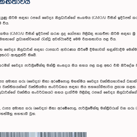
ේ එකඟතාවය
යුණු කිරීම සඳහා රජයේ වෛද්‍ය නිලධාරීන්ගේ සංගමය (GMOA) විසින් ඉදිරිපත් කර
 විය.
 (GMOA) විසින් ඉදිරිපත් කරන ලද යෝජනා පිළිබඳ සාකච්ඡා කිරීම සඳහා ශ්‍රී ලං
 මහතාගේ ප්‍රධානත්වයෙන් රැස්වූ අවස්ථාවේදී මෙම එකඟතාවය පළ විය.
ිගත වෛද්‍ය නිලධාරීන් සඳහා රාජකාරි ආවරණය කිරීමේ දීමනාවක් හඳුන්වාදීම මෙන්ම
අතරට ඇතුළත්වී තිබේ.
් වෛද්‍ය පාර්ලිමේන්තු මන්ත්‍රී සංසදය සිය සහය පළ කළ අතර එහි නිර්දේශ වැ
රාජ්‍ය අමාත්‍ය ගරු (වෛද්‍ය) සීතා අරඹේපොල මහත්මිය වෛද්‍ය වෘත්තියභාවයේ
ෛද්‍ය වෘත්තිකයන්ගේ වෘත්තීයමය සංවර්ධනය සඳහා සිය සහයෝගීතාවය ප්‍රකාශ කළහ.
ිලධාරීන්ගේ වෘත්තීය සංවර්ධනයට සහය දැක්වීම පිළිබඳ රජයේ වෛද්‍ය නිලධාරීන්ගේ සං
රාජ්‍ය අමාත්‍ය ගරු (වෛද්‍ය) සීතා අරඹේපොල, පාර්ලිමේන්තු මන්ත්‍රීවරුන් වන ගරු (
මහත්මීහු සහභාගී වූහ.