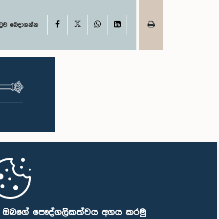
්ගගත
මගීන් විශේෂයෙන් තරුණ ප්‍රජාව පාර්ලිමේන්තු
බන්ධ
කටයුතු, ව්‍යවස්ථාදායක ක්‍රියාවලිය සහ විවෘත
ේජය
පාර්ලිමේන්තු මූලධර්ම පිළිබඳ දැනුවත් කිරීම
X
Facebook
WhatsApp
LinkedIn
ටුව බෙදාගන්න
ම්
මෙන්ම, පාර්ලිමේන්තුව සහ පුරවැසියන් අතර
ශය
සම්බන්ධතාව තවදුරටත් ශක්තිමත් කිරීම
ාවරණය
අපේක්ෂා කෙරේ.එසේම, සංසදයේ සාමාජිකයන්
ිවැය
සඳහා ඉන්දියාවේ විවෘත පාර්ලිමේන්තු භාවිතයන්
ී
සහ මහජන සහභාගීත්වය පිළිබඳ අත්දැකීම්
ට තුළ
අධ්‍යයනය කිරීමේ අරමුණින් අධ්‍යයන චාරිකාවක්
ඳහා මෙම
සංවිධානය කිරීම පිළිබඳව ද මෙහිදී සාකච්ඡා
 කාරක
කෙරිණි. මෙම රැස්වීමට සංසදයේ සාමාජික
න 71.7 ක
මන්ත්‍රීවරු සහ වැඩමුළු සඳහා අනුග්‍රාහකත්වය
ත වන
සපයන සංවර්ධන සහකරු වන CII (Coalition
ලබා දෙන
for Inclusive Impact) ආයතනයේ නියෝජිතයෝ
ඳහා වන
එක්ව සිටියහ.
රන ලද
ේල් මාසයේ
ෙකුත්
තේ වතු
ධීවර
 අඩුවී
පූරණය
ියල්
න දින
ි ඔබගේ පෞද්ගලිකත්වය අගය කරමු
ය කරන