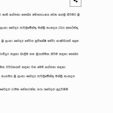
 ඇති යෝජනා සෞඛ්‍ය අමාත්‍යාංශය වෙත යොමු කිරීමට ශ්‍රී
කා වෛද්‍ය පාර්ලිමේන්තු මන්ත්‍රී සංසදය 2024 අගෝස්තු
 ශ්‍රී ලංකා වෛද්‍ය සේවය සුවිශේෂී සේවා කාණ්ඩයක් ලෙස
ඩිදුර සලකා බැලීම සහ ක්‍රියාත්මක කිරීම සඳහා සෞඛ්‍ය
 ධනාත්මක වර්ධනයක් සඳහා වන මෙම යෝජනා සඳහා
ගමය ශ්‍රී ලංකා වෛද්‍ය පාර්ලිමේන්තු මන්ත්‍රී සංසදය
වෛද්‍ය) රාජිත සේනාරත්න, ගරු (වෛද්‍ය) සුදර්ශිනී