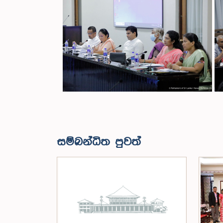
සම්බන්ධිත පුවත්